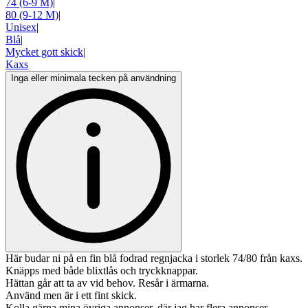
74 (6-9 M)
|
80 (9-12 M)
|
Unisex
|
Blå
|
Mycket gott skick
|
Kaxs
Inga eller minimala tecken på användning
Här budar ni på en fin blå fodrad regnjacka i storlek 74/80 från kaxs.
Knäpps med både blixtlås och tryckknappar.
Hättan går att ta av vid behov. Resår i ärmarna.
Använd men är i ett fint skick.
Kolla gärna mina övriga annonser, där jag har flera annonser,