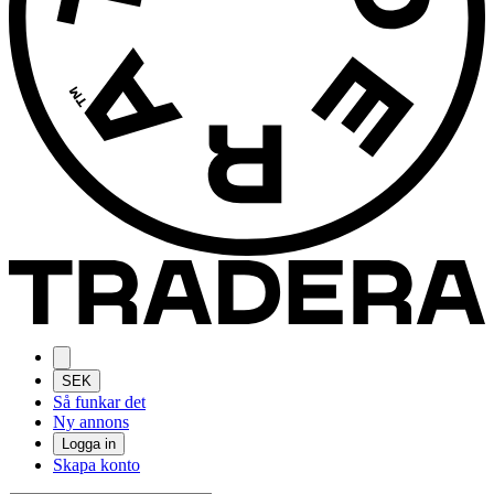
SEK
Så funkar det
Ny annons
Logga in
Skapa konto