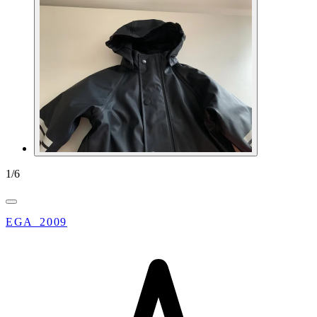
1
/
6
EGA_2009