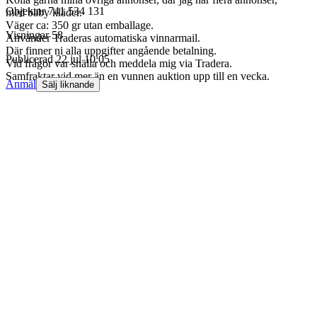
Objektnr
741 534 131
med baby kläder.
Väger ca: 350 gr utan emballage.
Visningar
58
Använder Traderas automatiska vinnarmail.
Där finner ni alla uppgifter angående betalning.
Publicerad
22 jul 10:05
Vid frågor var snälla och meddela mig via Tradera.
Samfraktar vid mer än en vunnen auktion upp till en vecka.
Anmäl
Sälj liknande