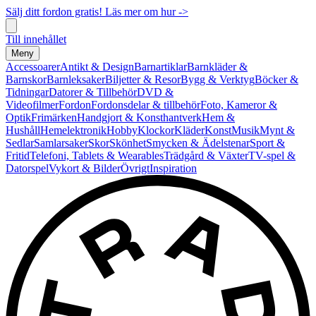
Sälj ditt fordon gratis! Läs mer om hur ->
Till innehållet
Meny
Accessoarer
Antikt & Design
Barnartiklar
Barnkläder &
Barnskor
Barnleksaker
Biljetter & Resor
Bygg & Verktyg
Böcker &
Tidningar
Datorer & Tillbehör
DVD &
Videofilmer
Fordon
Fordonsdelar & tillbehör
Foto, Kameror &
Optik
Frimärken
Handgjort & Konsthantverk
Hem &
Hushåll
Hemelektronik
Hobby
Klockor
Kläder
Konst
Musik
Mynt &
Sedlar
Samlarsaker
Skor
Skönhet
Smycken & Ädelstenar
Sport &
Fritid
Telefoni, Tablets & Wearables
Trädgård & Växter
TV-spel &
Datorspel
Vykort & Bilder
Övrigt
Inspiration