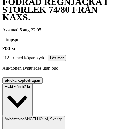
FODRAD REGNJACKA I
STORLEK 74/80 FRÅN
KAXS.
Avslutad
5 aug 22:05
Utropspris
200 kr
212 kr med köparskydd.
Läs mer
Auktionen avslutades utan bud
Skicka köpförfrågan
Frakt
Från 52 kr
Avhämtning
ÄNGELHOLM, Sverige