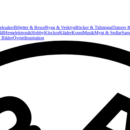
eksaker
Biljetter & Resor
Bygg & Verktyg
Böcker & Tidningar
Datorer &
ll
Hemelektronik
Hobby
Klockor
Kläder
Konst
Musik
Mynt & Sedlar
Saml
 Bilder
Övrigt
Inspiration