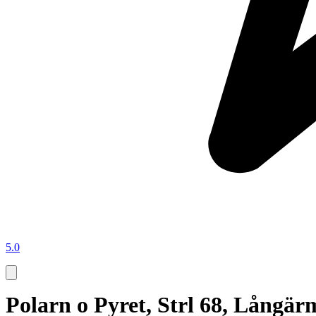
5.0
Polarn o Pyret, Strl 68, Långär