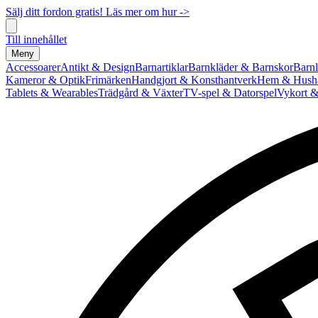
Sälj ditt fordon gratis! Läs mer om hur ->
Till innehållet
Meny
Accessoarer
Antikt & Design
Barnartiklar
Barnkläder & Barnskor
Barnl
Kameror & Optik
Frimärken
Handgjort & Konsthantverk
Hem & Hushå
Tablets & Wearables
Trädgård & Växter
TV-spel & Datorspel
Vykort &