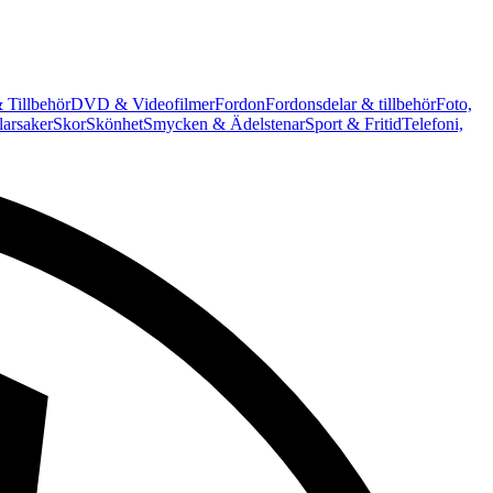
 Tillbehör
DVD & Videofilmer
Fordon
Fordonsdelar & tillbehör
Foto,
arsaker
Skor
Skönhet
Smycken & Ädelstenar
Sport & Fritid
Telefoni,