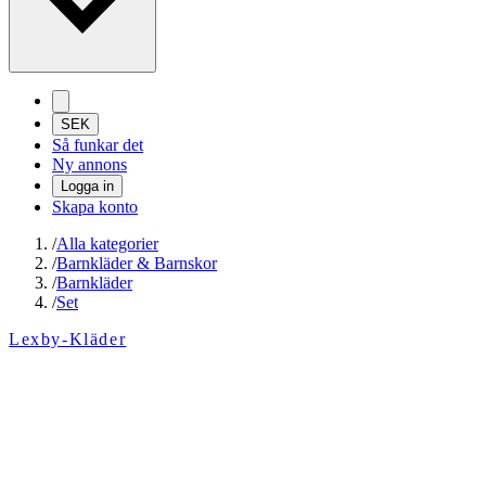
SEK
Så funkar det
Ny annons
Logga in
Skapa konto
/
Alla kategorier
/
Barnkläder & Barnskor
/
Barnkläder
/
Set
Lexby-Kläder