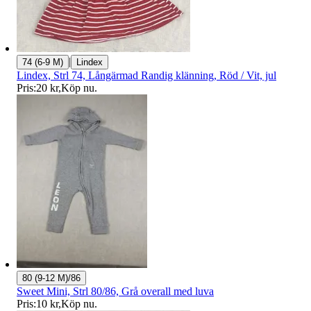
|
74 (6-9 M)
Lindex
Lindex, Strl 74, Långärmad Randig klänning, Röd / Vit, jul
Pris:
20 kr
,
Köp nu
.
80 (9-12 M)/86
Sweet Mini, Strl 80/86, Grå overall med luva
Pris:
10 kr
,
Köp nu
.