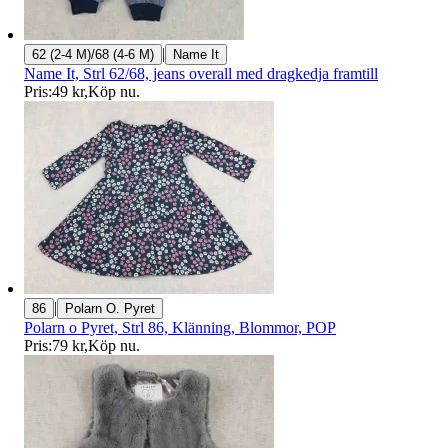
|
62 (2-4 M)/68 (4-6 M)
Name It
Name It, Strl 62/68, jeans overall med dragkedja framtill
Pris:
49 kr
,
Köp nu
.
|
86
Polarn O. Pyret
Polarn o Pyret, Strl 86, Klänning, Blommor, POP
Pris:
79 kr
,
Köp nu
.