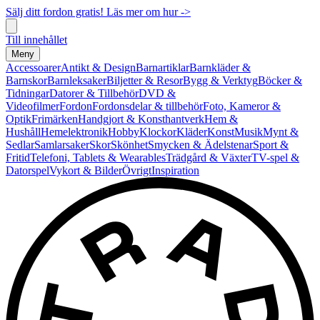
Sälj ditt fordon gratis! Läs mer om hur ->
Till innehållet
Meny
Accessoarer
Antikt & Design
Barnartiklar
Barnkläder &
Barnskor
Barnleksaker
Biljetter & Resor
Bygg & Verktyg
Böcker &
Tidningar
Datorer & Tillbehör
DVD &
Videofilmer
Fordon
Fordonsdelar & tillbehör
Foto, Kameror &
Optik
Frimärken
Handgjort & Konsthantverk
Hem &
Hushåll
Hemelektronik
Hobby
Klockor
Kläder
Konst
Musik
Mynt &
Sedlar
Samlarsaker
Skor
Skönhet
Smycken & Ädelstenar
Sport &
Fritid
Telefoni, Tablets & Wearables
Trädgård & Växter
TV-spel &
Datorspel
Vykort & Bilder
Övrigt
Inspiration