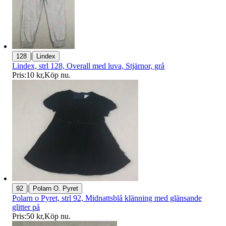
|
128
Lindex
Lindex, strl 128, Overall med luva, Stjärnor, grå
Pris:
10 kr
,
Köp nu
.
|
92
Polarn O. Pyret
Polarn o Pyret, strl 92, Midnattsblå klänning med glänsande
glitter på
Pris:
50 kr
,
Köp nu
.