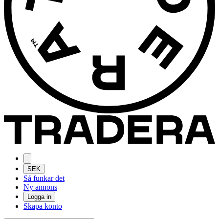
SEK
Så funkar det
Ny annons
Logga in
Skapa konto