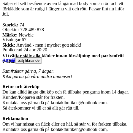
Säljer ett sett bestående av en långärmad body som är röd och ett
förklädde som är rutigt i färgerna vitt och rött. Passar fint nu inför
Jul.
Storlek:
74
Objektnr
728 489 878
Märke:
Newbie
Visningar
67
Skick:
Använd - men i mycket gott skick!
Publicerad
24 apr 20:20
Vi tvättar själv alla kläder innan försäljning med parfymfritt
Anmäl
Sälj liknande
tvättmedel.
Samfraktar gärna, 7 dagar.
Kika gärna på våra andra annonser!
Retur och återköp
Du kan alltid ångra ditt köp och få tillbaka pengarna inom 14 dagar.
Kunden/Köparen står för frakten.
Kontakta oss gärna då på kontaktbutiken@outlook.com.
Så återkommer vi till er så allt går rätt till.
Reklamation
Om vi har missat en fläck eller ett hål, så står vi för frakten tillbaka.
Kontakta oss gärna då på kontaktbutiken@outlook.com,