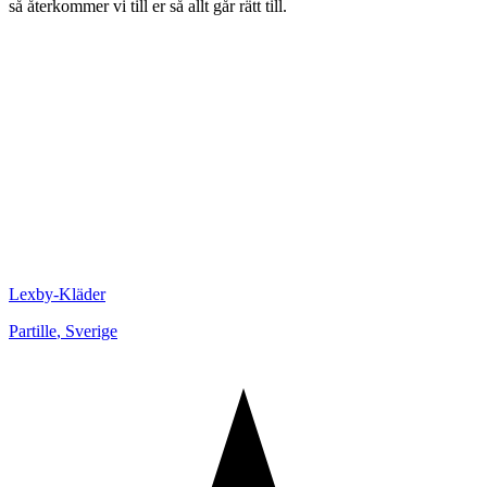
så återkommer vi till er så allt går rätt till.
Lexby-Kläder
Partille
,
Sverige