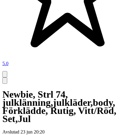
5.0
Newbie, Strl 74,
julklänning,julkläder,body,
Förklädde, Rutig, Vitt/Röd,
Set,Jul
Avslutad
23 jun 20:20