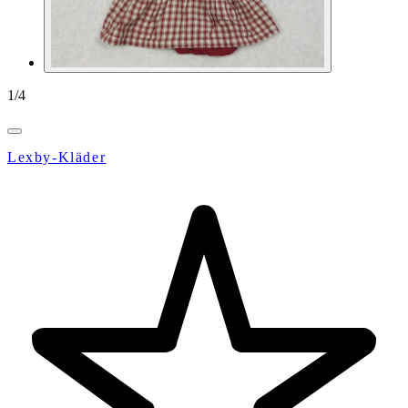
1
/
4
Lexby-Kläder