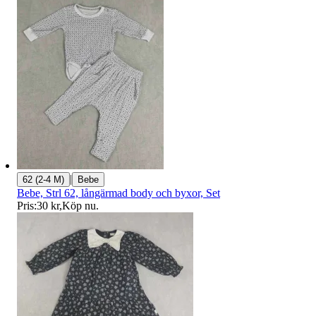
|
62 (2-4 M)
Bebe
Bebe, Strl 62, långärmad body och byxor, Set
Pris:
30 kr
,
Köp nu
.