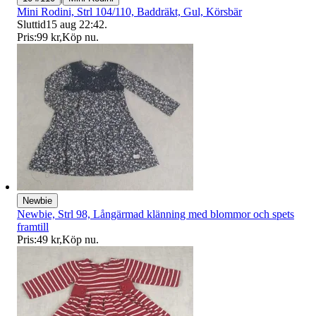
Mini Rodini, Strl 104/110, Baddräkt, Gul, Körsbär
Sluttid
15 aug 22:42
.
Pris:
99 kr
,
Köp nu
.
Newbie
Newbie, Strl 98, Långärmad klänning med blommor och spets
framtill
Pris:
49 kr
,
Köp nu
.