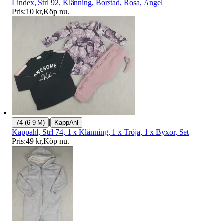
Lindex, Strl 92, Klänning, Borstad, Rosa, Ängel
Pris:
10 kr
,
Köp nu
.
|
74 (6-9 M)
KappAhl
Kappahl, Strl 74, 1 x Klänning, 1 x Tröja, 1 x Byxor, Set
Pris:
49 kr
,
Köp nu
.