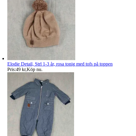
Elodie Detail, Strl 1-3 år, rosa tonig med tofs på toppen
Pris:
49 kr
,
Köp nu
.