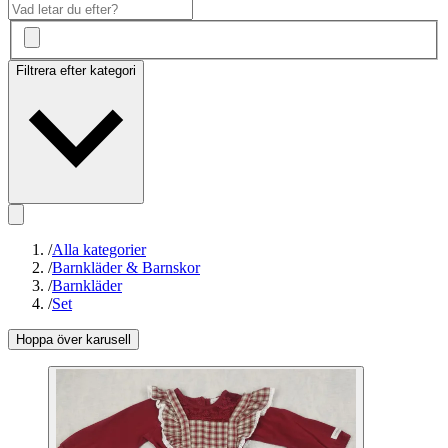
Filtrera efter kategori
/
Alla kategorier
/
Barnkläder & Barnskor
/
Barnkläder
/
Set
Hoppa över karusell