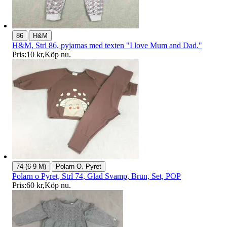
|
86
H&M
H&M, Strl 86, pyjamas med texten "I love Mum and Dad."
Pris:
10 kr
,
Köp nu
.
|
74 (6-9 M)
Polarn O. Pyret
Polarn o Pyret, Strl 74, Glad Svamp, Brun, Set, POP
Pris:
60 kr
,
Köp nu
.