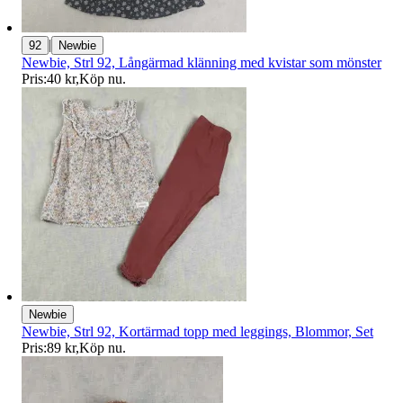
|
92
Newbie
Newbie, Strl 92, Långärmad klänning med kvistar som mönster
Pris:
40 kr
,
Köp nu
.
Newbie
Newbie, Strl 92, Kortärmad topp med leggings, Blommor, Set
Pris:
89 kr
,
Köp nu
.