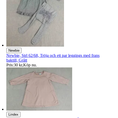
Newbie
Newbie, Strl 62/68, Tröja och ett par leggings med frans
baktill, Grått
Pris:
30 kr
,
Köp nu
.
Lindex