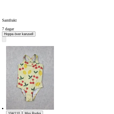
Samfrakt
7 dagar
Hoppa över karusell
|
104/110
Mini Rodini