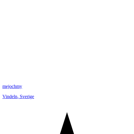
mejochmy
Vindeln
,
Sverige