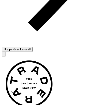
Hoppa över karusell