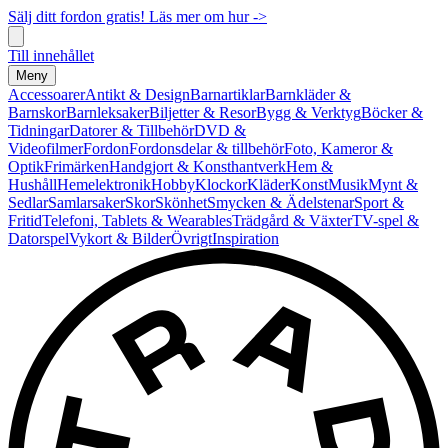
Sälj ditt fordon gratis! Läs mer om hur ->
Till innehållet
Meny
Accessoarer
Antikt & Design
Barnartiklar
Barnkläder &
Barnskor
Barnleksaker
Biljetter & Resor
Bygg & Verktyg
Böcker &
Tidningar
Datorer & Tillbehör
DVD &
Videofilmer
Fordon
Fordonsdelar & tillbehör
Foto, Kameror &
Optik
Frimärken
Handgjort & Konsthantverk
Hem &
Hushåll
Hemelektronik
Hobby
Klockor
Kläder
Konst
Musik
Mynt &
Sedlar
Samlarsaker
Skor
Skönhet
Smycken & Ädelstenar
Sport &
Fritid
Telefoni, Tablets & Wearables
Trädgård & Växter
TV-spel &
Datorspel
Vykort & Bilder
Övrigt
Inspiration