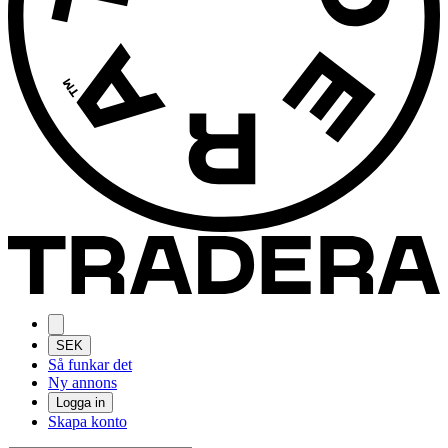
SEK
Så funkar det
Ny annons
Logga in
Skapa konto