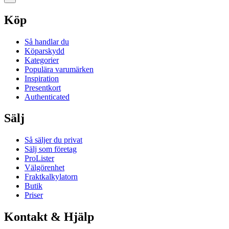
Köp
Så handlar du
Köparskydd
Kategorier
Populära varumärken
Inspiration
Presentkort
Authenticated
Sälj
Så säljer du privat
Sälj som företag
ProLister
Välgörenhet
Fraktkalkylatorn
Butik
Priser
Kontakt & Hjälp