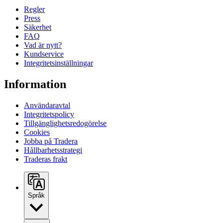
Regler
Press
Säkerhet
FAQ
Vad är nytt?
Kundservice
Integritetsinställningar
Information
Användaravtal
Integritetspolicy
Tillgänglighetsredogörelse
Cookies
Jobba på Tradera
Hållbarhetsstrategi
Traderas frakt
Språk