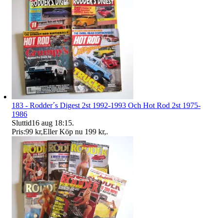
183 - Rodder´s Digest 2st 1992-1993 Och Hot Rod 2st 1975-
1986
Sluttid
16 aug 18:15
.
Pris:
99 kr
,
Eller Köp nu
199 kr
,
.