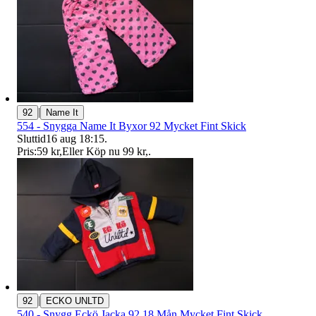
|
92
Name It
554 - Snygga Name It Byxor 92 Mycket Fint Skick
Sluttid
16 aug 18:15
.
Pris:
59 kr
,
Eller Köp nu
99 kr
,
.
|
92
ECKO UNLTD
540 - Snygg Eckö Jacka 92 18 Mån Mycket Fint Skick