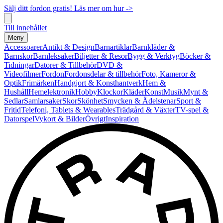
Sälj ditt fordon gratis! Läs mer om hur ->
Till innehållet
Meny
Accessoarer
Antikt & Design
Barnartiklar
Barnkläder &
Barnskor
Barnleksaker
Biljetter & Resor
Bygg & Verktyg
Böcker &
Tidningar
Datorer & Tillbehör
DVD &
Videofilmer
Fordon
Fordonsdelar & tillbehör
Foto, Kameror &
Optik
Frimärken
Handgjort & Konsthantverk
Hem &
Hushåll
Hemelektronik
Hobby
Klockor
Kläder
Konst
Musik
Mynt &
Sedlar
Samlarsaker
Skor
Skönhet
Smycken & Ädelstenar
Sport &
Fritid
Telefoni, Tablets & Wearables
Trädgård & Växter
TV-spel &
Datorspel
Vykort & Bilder
Övrigt
Inspiration