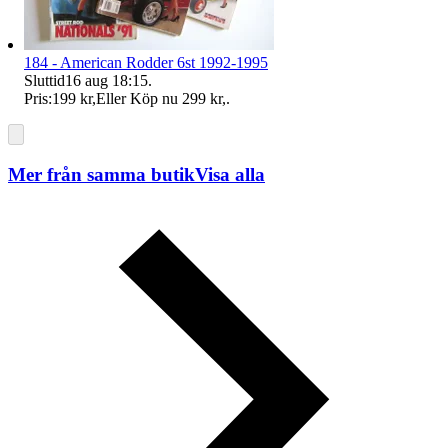
184 - American Rodder 6st 1992-1995
Sluttid
16 aug 18:15
.
Pris:
199 kr
,
Eller Köp nu
299 kr
,
.
Mer från samma butik
Visa alla