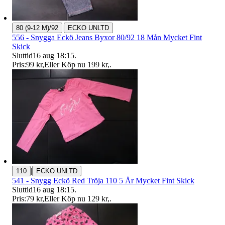
|
80 (9-12 M)/92
ECKO UNLTD
556 - Snygga Eckö Jeans Byxor 80/92 18 Mån Mycket Fint
Skick
Sluttid
16 aug 18:15
.
Pris:
99 kr
,
Eller Köp nu
199 kr
,
.
|
110
ECKO UNLTD
541 - Snygg Eckö Red Tröja 110 5 År Mycket Fint Skick
Sluttid
16 aug 18:15
.
Pris:
79 kr
,
Eller Köp nu
129 kr
,
.