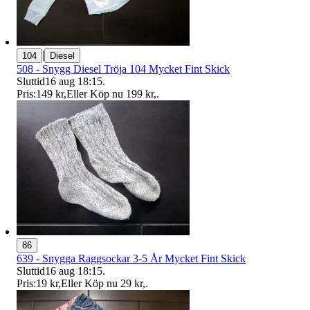
|
104
Diesel
508 - Snygg Diesel Tröja 104 Mycket Fint Skick
Sluttid
16 aug 18:15
.
Pris:
149 kr
,
Eller Köp nu
199 kr
,
.
86
639 - Snygga Raggsockar 3-5 År Mycket Fint Skick
Sluttid
16 aug 18:15
.
Pris:
19 kr
,
Eller Köp nu
29 kr
,
.