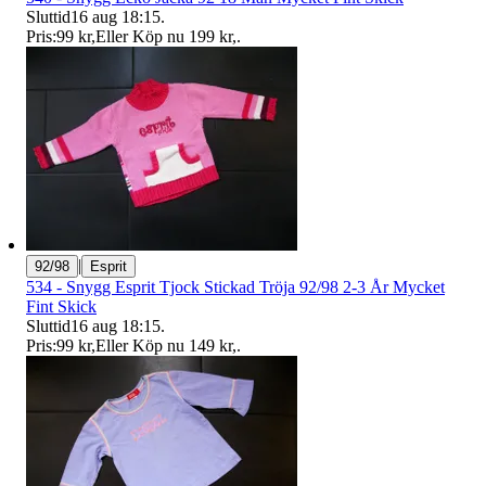
Sluttid
16 aug 18:15
.
Pris:
99 kr
,
Eller Köp nu
199 kr
,
.
|
92/98
Esprit
534 - Snygg Esprit Tjock Stickad Tröja 92/98 2-3 År Mycket
Fint Skick
Sluttid
16 aug 18:15
.
Pris:
99 kr
,
Eller Köp nu
149 kr
,
.