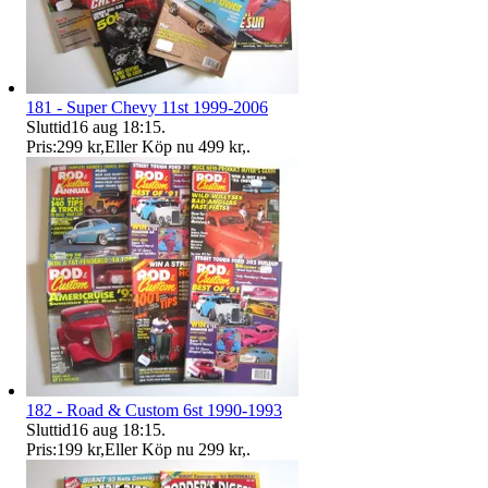
181 - Super Chevy 11st 1999-2006
Sluttid
16 aug 18:15
.
Pris:
299 kr
,
Eller Köp nu
499 kr
,
.
182 - Road & Custom 6st 1990-1993
Sluttid
16 aug 18:15
.
Pris:
199 kr
,
Eller Köp nu
299 kr
,
.