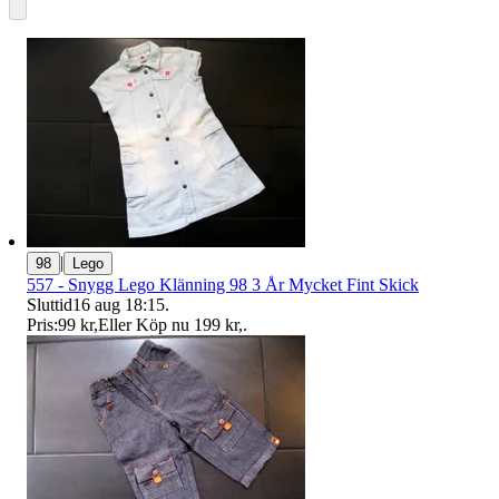
|
98
Lego
557 - Snygg Lego Klänning 98 3 År Mycket Fint Skick
Sluttid
16 aug 18:15
.
Pris:
99 kr
,
Eller Köp nu
199 kr
,
.