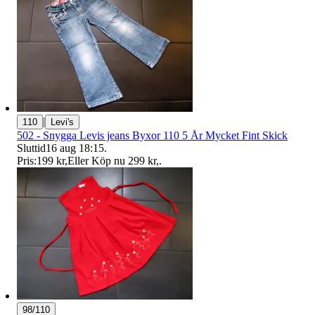
|
110
Levi's
502 - Snygga Levis jeans Byxor 110 5 År Mycket Fint Skick
Sluttid
16 aug 18:15
.
Pris:
199 kr
,
Eller Köp nu
299 kr
,
.
98/110