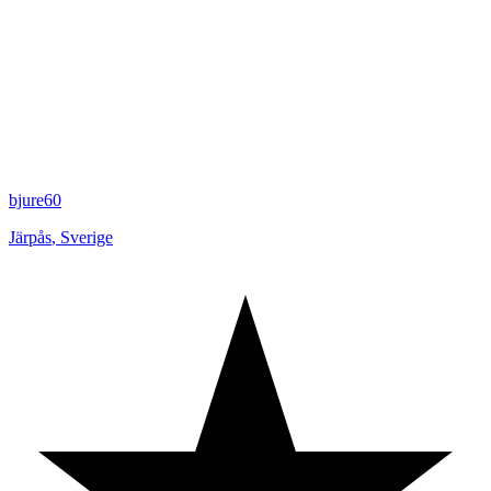
bjure60
Järpås
,
Sverige