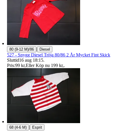
|
80 (9-12 M)/86
Diesel
527 - Snygg Diesel Tröja 80/86 2 År Mycket Fint Skick
Sluttid
16 aug 18:15
.
Pris:
99 kr
,
Eller Köp nu
199 kr
,
.
|
68 (4-6 M)
Esprit