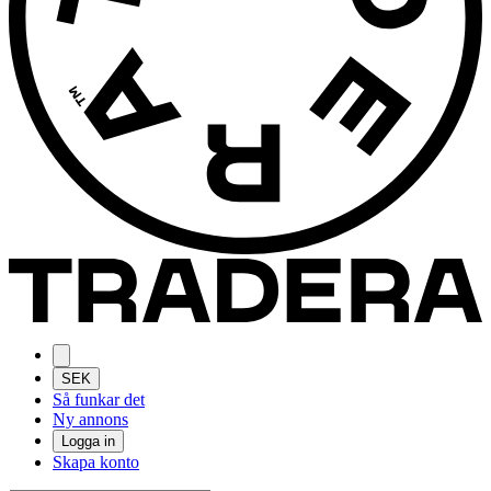
SEK
Så funkar det
Ny annons
Logga in
Skapa konto