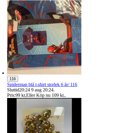
116
Spiderman blå t-shirt storlek 6 år/ 116
Sluttid
20:24
9 aug 20:24
.
Pris:
99 kr
,
Eller Köp nu
109 kr
,
.