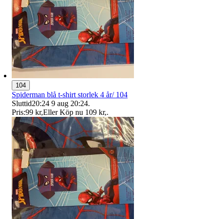
104
Spiderman blå t-shirt storlek 4 år/ 104
Sluttid
20:24
9 aug 20:24
.
Pris:
99 kr
,
Eller Köp nu
109 kr
,
.