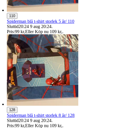
110
Spiderman blå t-shirt storlek 5 år/ 110
Sluttid
20:24
9 aug 20:24
.
Pris:
99 kr
,
Eller Köp nu
109 kr
,
.
128
Spiderman blå t-shirt storlek 8 år/ 128
Sluttid
20:24
9 aug 20:24
.
Pris:
99 kr
,
Eller Köp nu
109 kr
,
.