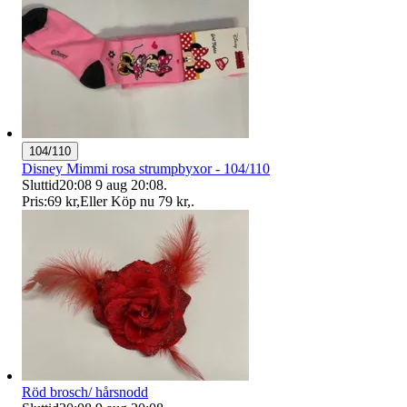
104/110
Disney Mimmi rosa strumpbyxor - 104/110
Sluttid
20:08
9 aug 20:08
.
Pris:
69 kr
,
Eller Köp nu
79 kr
,
.
Röd brosch/ hårsnodd