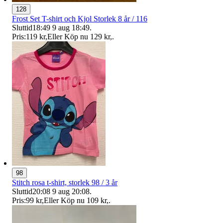
128
Frost Set T-shirt och Kjol Storlek 8 år / 116
Sluttid
18:49
9 aug 18:49
.
Pris:
119 kr
,
Eller Köp nu
129 kr
,
.
98
Stitch rosa t-shirt, storlek 98 / 3 år
Sluttid
20:08
9 aug 20:08
.
Pris:
99 kr
,
Eller Köp nu
109 kr
,
.