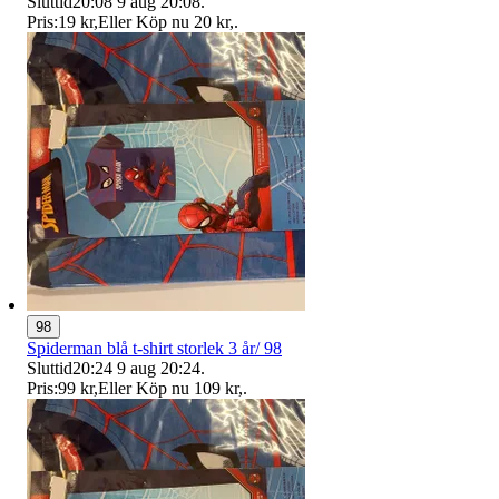
Sluttid
20:08
9 aug 20:08
.
Pris:
19 kr
,
Eller Köp nu
20 kr
,
.
98
Spiderman blå t-shirt storlek 3 år/ 98
Sluttid
20:24
9 aug 20:24
.
Pris:
99 kr
,
Eller Köp nu
109 kr
,
.