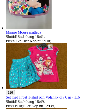
Minnie Mouse matlåda
Sluttid
18:41
9 aug 18:41
.
Pris:
49 kr
,
Eller Köp nu
59 kr
,
.
116
Set med Frost T-shirt och Volangkjol / 6 år - 116
Sluttid
18:49
9 aug 18:49
.
Pris:
119 kr
,
Eller Köp nu
129 kr
,
.