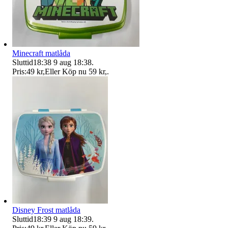
Minecraft matlåda
Sluttid
18:38
9 aug 18:38
.
Pris:
49 kr
,
Eller Köp nu
59 kr
,
.
Disney Frost matlåda
Sluttid
18:39
9 aug 18:39
.