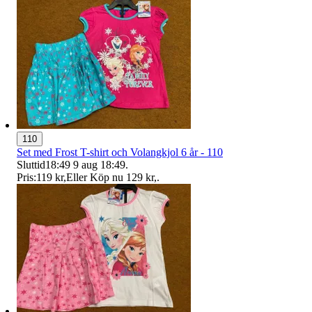
110
Set med Frost T-shirt och Volangkjol 6 år - 110
Sluttid
18:49
9 aug 18:49
.
Pris:
119 kr
,
Eller Köp nu
129 kr
,
.