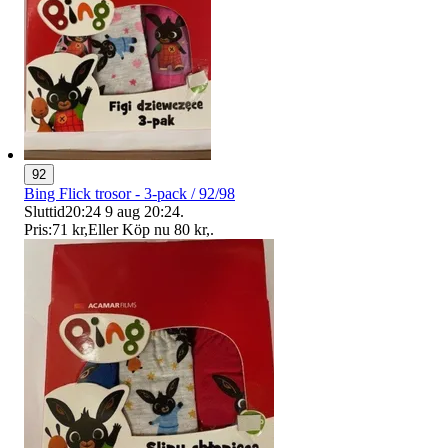
92
Bing Flick trosor - 3-pack / 92/98
Sluttid
20:24
9 aug 20:24
.
Pris:
71 kr
,
Eller Köp nu
80 kr
,
.