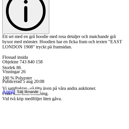
Ett set med en grå hoodie med rosa detaljer och matchande grå
byxor med mönster. Hoodien har en ficka fram och texten "EAST
LONDON 1908" tryckt på framsidan.
Flossad insida
Objektnr
743 840 158
Storlek 86
Visningar
26
100 % Polyester
Publicerad
5 aug 20:08
Vi samfraktar , så titta även på våra andra auktioner.
Anmäl
Sälj liknande
Frakt sker efter betalning.
Vid två köp medföljer liten gåva.