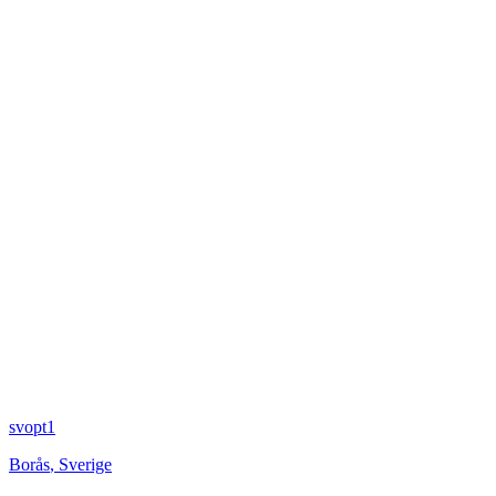
svopt1
Borås
,
Sverige