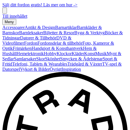
Sälj ditt fordon gratis! Läs mer om hur ->
Till innehållet
Meny
Accessoarer
Antikt & Design
Barnartiklar
Barnkläder &
Barnskor
Barnleksaker
Biljetter & Resor
Bygg & Verktyg
Böcker &
Tidningar
Datorer & Tillbehör
DVD &
Videofilmer
Fordon
Fordonsdelar & tillbehör
Foto, Kameror &
Optik
Frimärken
Handgjort & Konsthantverk
Hem &
Hushåll
Hemelektronik
Hobby
Klockor
Kläder
Konst
Musik
Mynt &
Sedlar
Samlarsaker
Skor
Skönhet
Smycken & Ädelstenar
Sport &
Fritid
Telefoni, Tablets & Wearables
Trädgård & Växter
TV-spel &
Datorspel
Vykort & Bilder
Övrigt
Inspiration