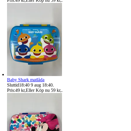
Pris:
49 kr
,
Eller Köp nu
59 kr
,
.
Baby Shark matlåda
Sluttid
18:40
9 aug 18:40
.
Pris:
49 kr
,
Eller Köp nu
59 kr
,
.