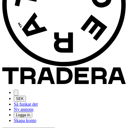
SEK
Så funkar det
Ny annons
Logga in
Skapa konto