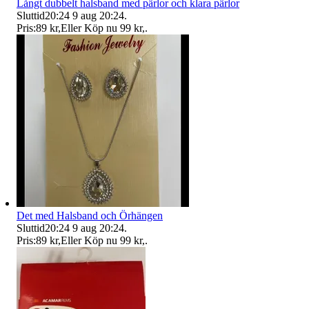
Långt dubbelt halsband med pärlor och klara pärlor
Sluttid
20:24
9 aug 20:24
.
Pris:
89 kr
,
Eller Köp nu
99 kr
,
.
Det med Halsband och Örhängen
Sluttid
20:24
9 aug 20:24
.
Pris:
89 kr
,
Eller Köp nu
99 kr
,
.