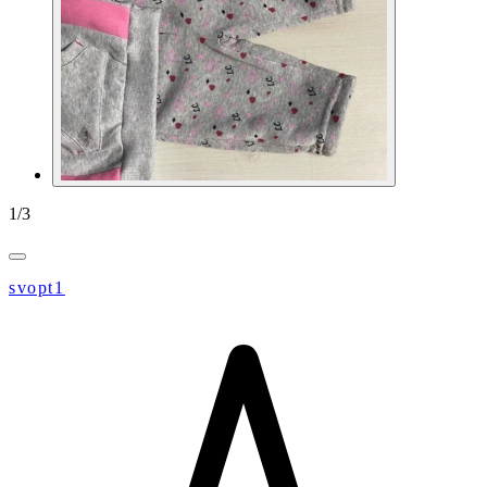
1
/
3
svopt1