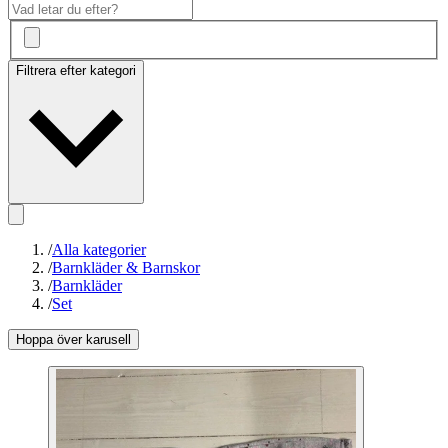
Filtrera efter kategori
/
Alla kategorier
/
Barnkläder & Barnskor
/
Barnkläder
/
Set
Hoppa över karusell