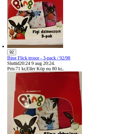
92
Bing Flick trosor - 3-pack / 92/98
Sluttid
20:24
9 aug 20:24
.
Pris:
71 kr
,
Eller Köp nu
80 kr
,
.