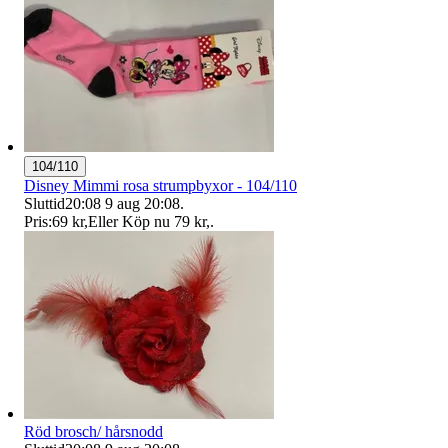
104/110
Disney Mimmi rosa strumpbyxor - 104/110
Sluttid
20:08
9 aug 20:08
.
Pris:
69 kr
,
Eller Köp nu
79 kr
,
.
Röd brosch/ hårsnodd