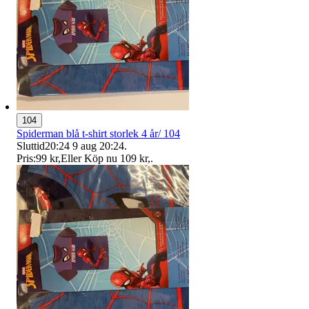
104
Spiderman blå t-shirt storlek 4 år/ 104
Sluttid
20:24
9 aug 20:24
.
Pris:
99 kr
,
Eller Köp nu
109 kr
,
.