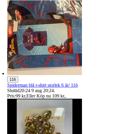
116
Spiderman blå t-shirt storlek 6 år/ 116
Sluttid
20:24
9 aug 20:24
.
Pris:
99 kr
,
Eller Köp nu
109 kr
,
.