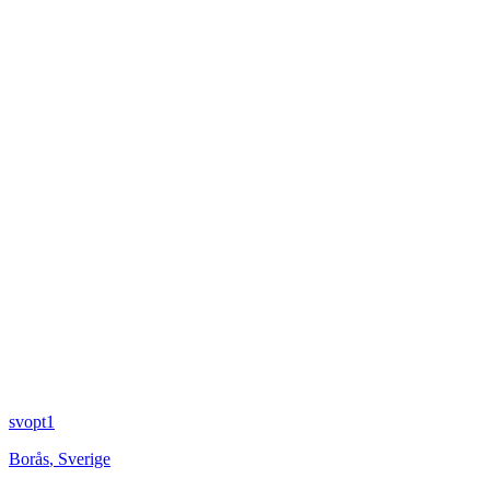
svopt1
Borås
,
Sverige