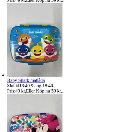
Pris:
49 kr
,
Eller Köp nu
59 kr
,
.
Baby Shark matlåda
Sluttid
18:40
9 aug 18:40
.
Pris:
49 kr
,
Eller Köp nu
59 kr
,
.