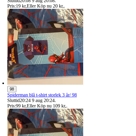
Sluttid
20:08
9 aug 20:08
.
Pris:
19 kr
,
Eller Köp nu
20 kr
,
.
98
Spiderman blå t-shirt storlek 3 år/ 98
Sluttid
20:24
9 aug 20:24
.
Pris:
99 kr
,
Eller Köp nu
109 kr
,
.