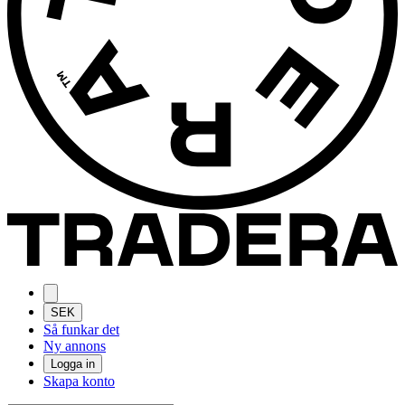
SEK
Så funkar det
Ny annons
Logga in
Skapa konto