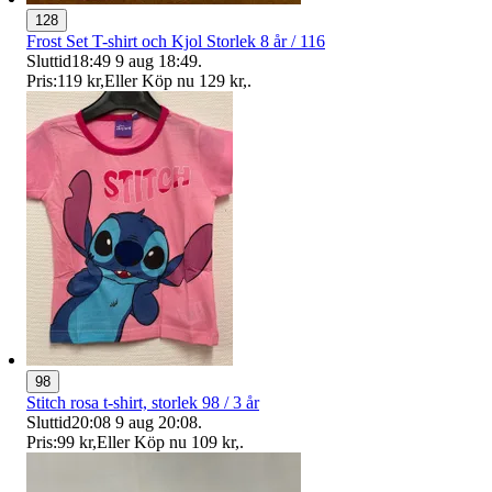
128
Frost Set T-shirt och Kjol Storlek 8 år / 116
Sluttid
18:49
9 aug 18:49
.
Pris:
119 kr
,
Eller Köp nu
129 kr
,
.
98
Stitch rosa t-shirt, storlek 98 / 3 år
Sluttid
20:08
9 aug 20:08
.
Pris:
99 kr
,
Eller Köp nu
109 kr
,
.