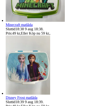
Minecraft matlåda
Sluttid
18:38
9 aug 18:38
.
Pris:
49 kr
,
Eller Köp nu
59 kr
,
.
Disney Frost matlåda
Sluttid
18:39
9 aug 18:39
.