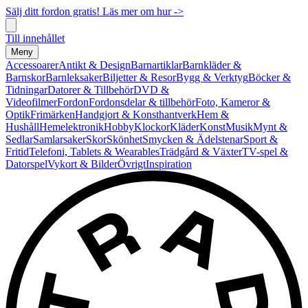
Sälj ditt fordon gratis! Läs mer om hur ->
Till innehållet
Meny
Accessoarer
Antikt & Design
Barnartiklar
Barnkläder &
Barnskor
Barnleksaker
Biljetter & Resor
Bygg & Verktyg
Böcker &
Tidningar
Datorer & Tillbehör
DVD &
Videofilmer
Fordon
Fordonsdelar & tillbehör
Foto, Kameror &
Optik
Frimärken
Handgjort & Konsthantverk
Hem &
Hushåll
Hemelektronik
Hobby
Klockor
Kläder
Konst
Musik
Mynt &
Sedlar
Samlarsaker
Skor
Skönhet
Smycken & Ädelstenar
Sport &
Fritid
Telefoni, Tablets & Wearables
Trädgård & Växter
TV-spel &
Datorspel
Vykort & Bilder
Övrigt
Inspiration