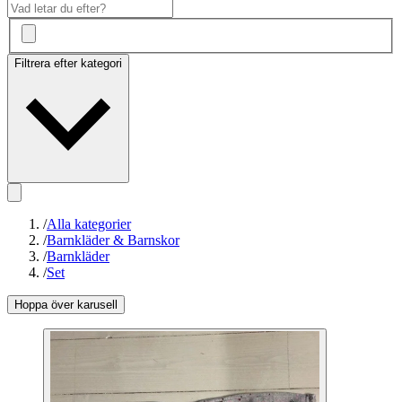
Filtrera efter kategori
/
Alla kategorier
/
Barnkläder & Barnskor
/
Barnkläder
/
Set
Hoppa över karusell