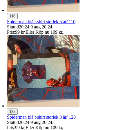
110
Spiderman blå t-shirt storlek 5 år/ 110
Sluttid
20:24
9 aug 20:24
.
Pris:
99 kr
,
Eller Köp nu
109 kr
,
.
128
Spiderman blå t-shirt storlek 8 år/ 128
Sluttid
20:24
9 aug 20:24
.
Pris:
99 kr
,
Eller Köp nu
109 kr
,
.