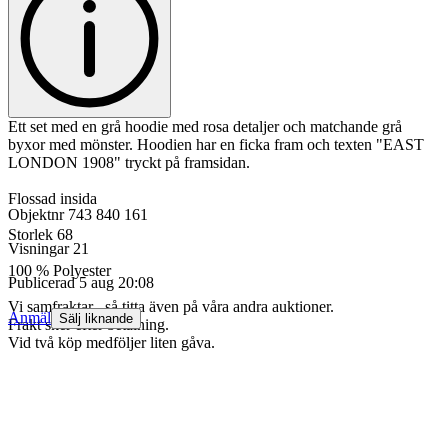
Ett set med en grå hoodie med rosa detaljer och matchande grå
byxor med mönster. Hoodien har en ficka fram och texten "EAST
LONDON 1908" tryckt på framsidan.
Flossad insida
Objektnr
743 840 161
Storlek 68
Visningar
21
100 % Polyester
Publicerad
5 aug 20:08
Vi samfraktar , så titta även på våra andra auktioner.
Anmäl
Sälj liknande
Frakt sker efter betalning.
Vid två köp medföljer liten gåva.