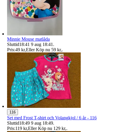
Minnie Mouse matlåda
Sluttid
18:41
9 aug 18:41
.
Pris:
49 kr
,
Eller Köp nu
59 kr
,
.
116
Set med Frost T-shirt och Volangkjol / 6 år - 116
Sluttid
18:49
9 aug 18:49
.
Pris:
119 kr
,
Eller Köp nu
129 kr
,
.