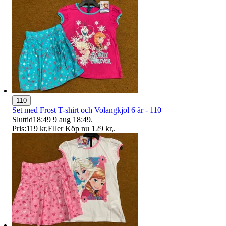
110
Set med Frost T-shirt och Volangkjol 6 år - 110
Sluttid
18:49
9 aug 18:49
.
Pris:
119 kr
,
Eller Köp nu
129 kr
,
.