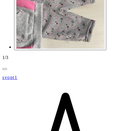
1
/
3
svopt1