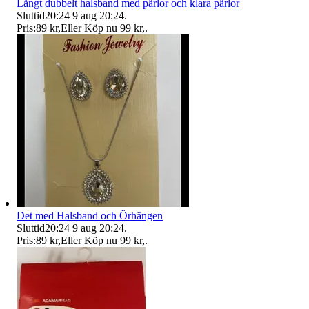
Långt dubbelt halsband med pärlor och klara pärlor
Sluttid
20:24
9 aug 20:24
.
Pris:
89 kr
,
Eller Köp nu
99 kr
,
.
Det med Halsband och Örhängen
Sluttid
20:24
9 aug 20:24
.
Pris:
89 kr
,
Eller Köp nu
99 kr
,
.