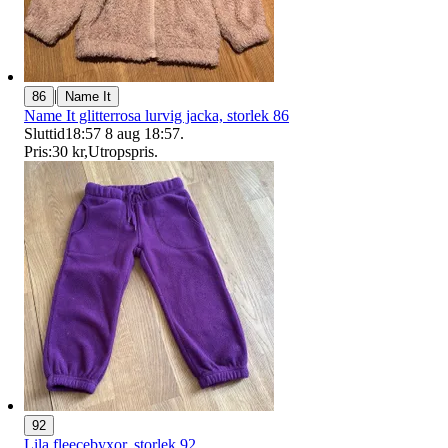
|
86
Name It
Name It glitterrosa lurvig jacka, storlek 86
Sluttid
18:57
8 aug 18:57
.
Pris:
30 kr
,
Utropspris
.
92
Lila fleecebyxor, storlek 92