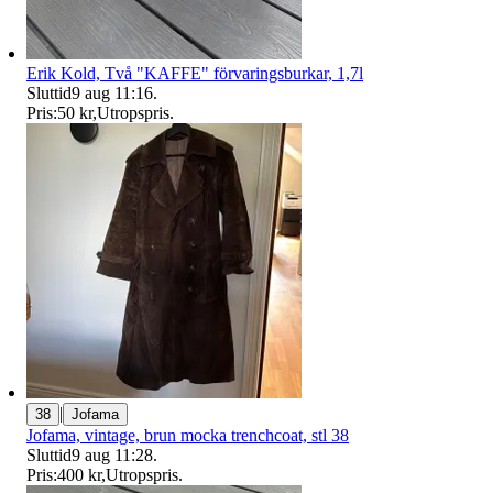
Erik Kold, Två "KAFFE" förvaringsburkar, 1,7l
Sluttid
9 aug 11:16
.
Pris:
50 kr
,
Utropspris
.
|
38
Jofama
Jofama, vintage, brun mocka trenchcoat, stl 38
Sluttid
9 aug 11:28
.
Pris:
400 kr
,
Utropspris
.