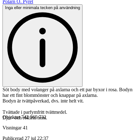
Polarn O. Pyret
Inga eller minimala tecken på användning
Söt body med volanger på axlarna och ett par byxor i rosa. Bodyn
har ett fint blommönster och knappar på axlarna.
Bodyn är tvättpåverkad, dvs. inte helt vit.
Tvättade i parfymfritt tvättmedel.
Objektnr
742 365 732
Djur- och rökfritt hem.
Visningar
41
Publicerad
27 jul 22:37