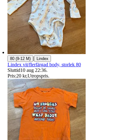
|
80 (9-12 M)
Lindex
Lindex vit/flerfärgad body, storlek 80
Sluttid
10 aug 22:36
.
Pris:
20 kr
,
Utropspris
.