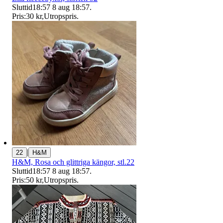
Sluttid
18:57
8 aug 18:57
.
Pris:
30 kr
,
Utropspris
.
|
22
H&M
H&M, Rosa och glittriga kängor, stl.22
Sluttid
18:57
8 aug 18:57
.
Pris:
50 kr
,
Utropspris
.