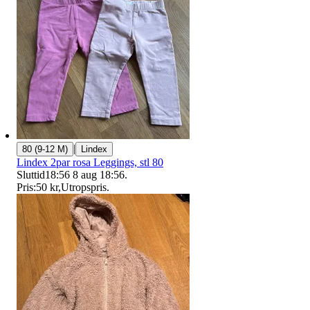
|
80 (9-12 M)
Lindex
Lindex 2par rosa Leggings, stl 80
Sluttid
18:56
8 aug 18:56
.
Pris:
50 kr
,
Utropspris
.