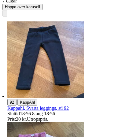
7 dagar
Hoppa över karusell
|
92
KappAhl
Kappahl, Svarta leggings, stl 92
Sluttid
18:56
8 aug 18:56
.
Pris:
20 kr
,
Utropspris
.