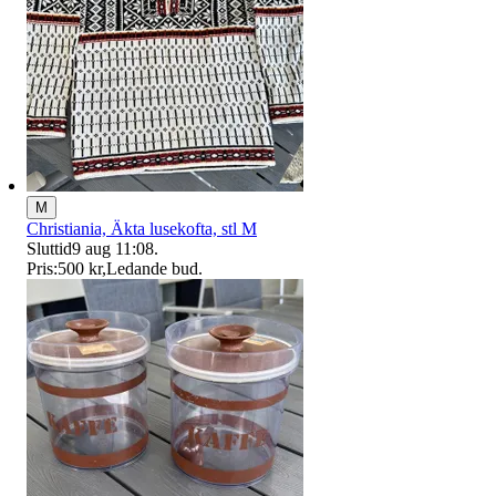
M
Christiania, Äkta lusekofta, stl M
Sluttid
9 aug 11:08
.
Pris:
500 kr
,
Ledande bud
.