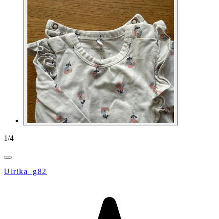
1
/
4
Ulrika_g82