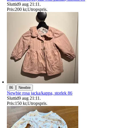
Sluttid
9 aug 21:11
.
Pris:
200 kr
,
Utropspris
.
|
86
Newbie
Newbie rosa jacka/kappa, storlek 86
Sluttid
9 aug 21:11
.
Pris:
150 kr
,
Utropspris
.