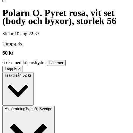
Polarn O. Pyret rosa, vit set
(body och byxor), storlek 56
Slutar
10 aug 22:37
Utropspris
60 kr
65 kr med köparskydd.
Läs mer
Lägg bud
Frakt
Från 52 kr
Avhämtning
Tyresö, Sverige