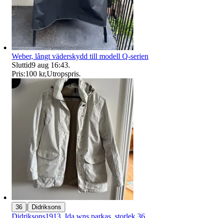
Weber, långt väderskydd till modell Q-serien
Sluttid
9 aug 16:43
.
Pris:
100 kr
,
Utropspris
.
|
36
Didriksons
Didriksons1913, Ida wns parkas, storlek 36