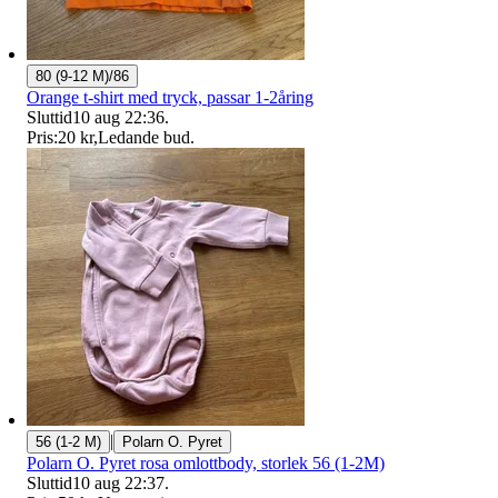
80 (9-12 M)/86
Orange t-shirt med tryck, passar 1-2åring
Sluttid
10 aug 22:36
.
Pris:
20 kr
,
Ledande bud
.
|
56 (1-2 M)
Polarn O. Pyret
Polarn O. Pyret rosa omlottbody, storlek 56 (1-2M)
Sluttid
10 aug 22:37
.