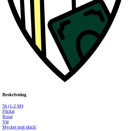
Beskrivning
56 (1-2 M)
|
Flicka
|
Rosa
|
Vit
|
Mycket gott skick
|