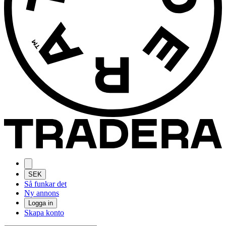
SEK
Så funkar det
Ny annons
Logga in
Skapa konto