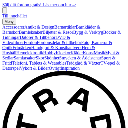
Sälj ditt fordon gratis! Läs mer om hur ->
Till innehållet
Meny
Accessoarer
Antikt & Design
Barnartiklar
Barnkläder &
Barnskor
Barnleksaker
Biljetter & Resor
Bygg & Verktyg
Böcker &
Tidningar
Datorer & Tillbehör
DVD &
Videofilmer
Fordon
Fordonsdelar & tillbehör
Foto, Kameror &
Optik
Frimärken
Handgjort & Konsthantverk
Hem &
Hushåll
Hemelektronik
Hobby
Klockor
Kläder
Konst
Musik
Mynt &
Sedlar
Samlarsaker
Skor
Skönhet
Smycken & Ädelstenar
Sport &
Fritid
Telefoni, Tablets & Wearables
Trädgård & Växter
TV-spel &
Datorspel
Vykort & Bilder
Övrigt
Inspiration