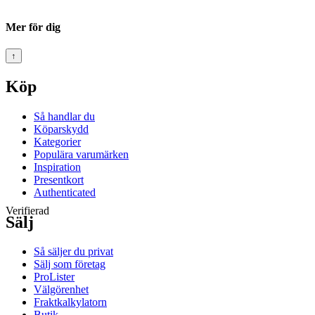
Mer för dig
↑
Köp
Så handlar du
Köparskydd
Kategorier
Populära varumärken
Inspiration
Presentkort
Authenticated
Verifierad
Sälj
Så säljer du privat
Sälj som företag
ProLister
Välgörenhet
Fraktkalkylatorn
Butik