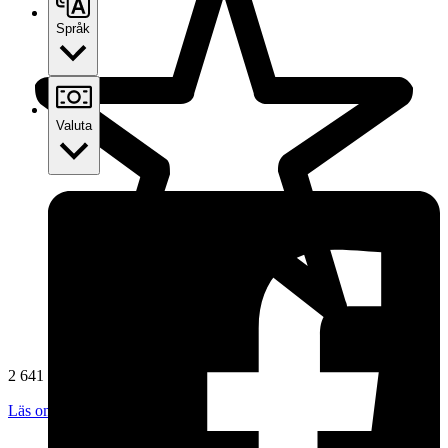
Språk
Valuta
2 641 omdömen
Läs omdömen
Följ