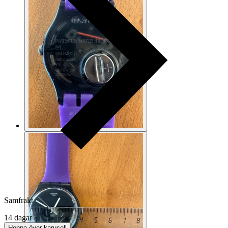
Samfrakt
14 dagar
Hoppa över karusell