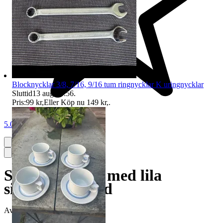
Blocknycklar 3/8, 7/16, 9/16 tum ringnycklar K uringnycklar
Sluttid
13 aug 10:56
.
Pris:
99 kr
,
Eller Köp nu
149 kr
,
.
5.0
Swatch klocka med lila
silikonarmband
Avslutad
19 maj 13:35