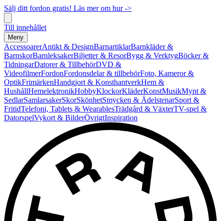
Sälj ditt fordon gratis! Läs mer om hur ->
Till innehållet
Meny
Accessoarer
Antikt & Design
Barnartiklar
Barnkläder &
Barnskor
Barnleksaker
Biljetter & Resor
Bygg & Verktyg
Böcker &
Tidningar
Datorer & Tillbehör
DVD &
Videofilmer
Fordon
Fordonsdelar & tillbehör
Foto, Kameror &
Optik
Frimärken
Handgjort & Konsthantverk
Hem &
Hushåll
Hemelektronik
Hobby
Klockor
Kläder
Konst
Musik
Mynt &
Sedlar
Samlarsaker
Skor
Skönhet
Smycken & Ädelstenar
Sport &
Fritid
Telefoni, Tablets & Wearables
Trädgård & Växter
TV-spel &
Datorspel
Vykort & Bilder
Övrigt
Inspiration