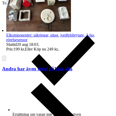
Traderas köparskydd
Elkomponenter: säkringar, uttag, jordfelsbrytare, 3-fas,
rörelsesensor
Sluttid
20 aug 18:03
.
Pris:
199 kr
,
Eller Köp nu
249 kr
,
.
Andra har även tittat på
Visa alla
Ersättning om varan inte är som beskriven