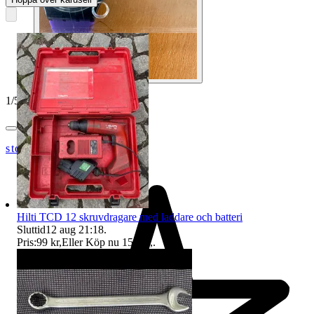
1
/
5
stortjatarn
Hilti TCD 12 skruvdragare med laddare och batteri
Sluttid
12 aug 21:18
.
Pris:
99 kr
,
Eller Köp nu
150 kr
,
.