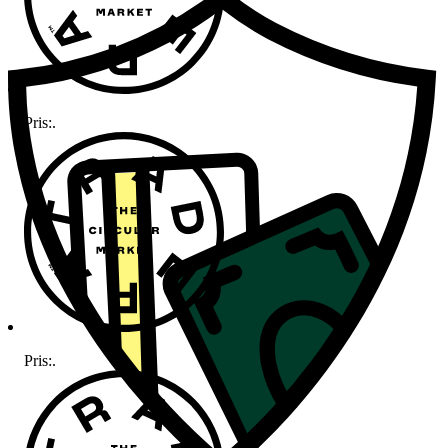
Pris:
.
Pris:
.