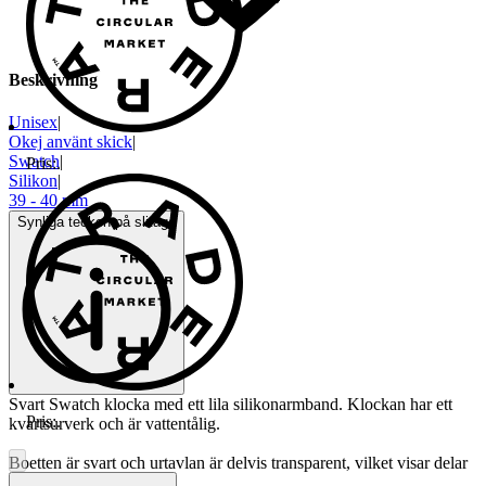
Beskrivning
Unisex
|
Okej använt skick
|
Swatch
|
Pris:
.
Silikon
|
39 - 40 mm
Synliga tecken på slitage
Svart Swatch klocka med ett lila silikonarmband. Klockan har ett
Pris:
.
kvartsurverk och är vattentålig.
Boetten är svart och urtavlan är delvis transparent, vilket visar delar
av urverket.