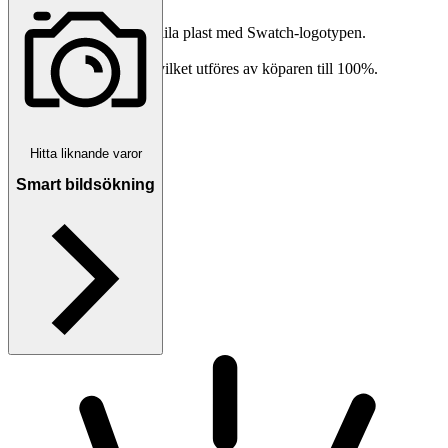
Objektnr
730 198 189
Spännet är i transparent lila plast med Swatch-logotypen.
Visningar
342
Batteriet behöver bytas vilket utföres av köparen till 100%.
Publicerad
5 maj 13:35
Bredd ca 40mm
Anmäl
Sälj liknande
Hitta liknande varor
Smart bildsökning