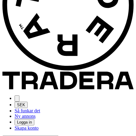
SEK
Så funkar det
Ny annons
Logga in
Skapa konto