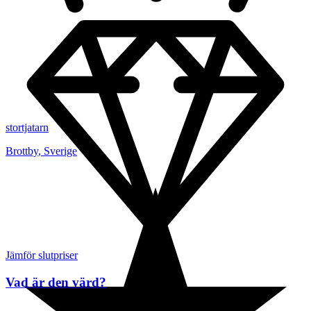
stortjatarn
Brottby
,
Sverige
Jämför slutpriser
Vad är den värd?