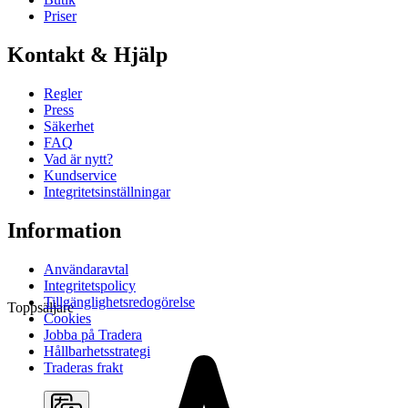
Priser
Kontakt & Hjälp
Regler
Press
Säkerhet
FAQ
Vad är nytt?
Kundservice
Integritetsinställningar
Information
Användaravtal
Integritetspolicy
Tillgänglighetsredogörelse
Toppsäljare
Cookies
Jobba på Tradera
Hållbarhetsstrategi
Traderas frakt