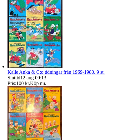
Kalle Anka & C:o tidningar från 1969-1980, 9 st.
Sluttid
12 aug 09:13
.
Pris:
100 kr
,
Köp nu
.