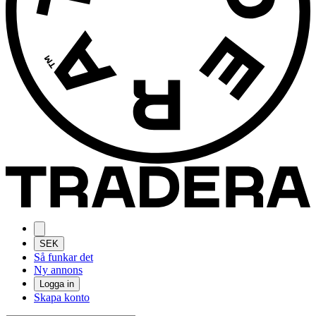
SEK
Så funkar det
Ny annons
Logga in
Skapa konto