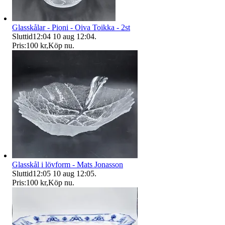
Glasskålar - Pioni - Oiva Toikka - 2st
Sluttid
12:04
10 aug 12:04
.
Pris:
100 kr
,
Köp nu
.
Glasskål i lövform - Mats Jonasson
Sluttid
12:05
10 aug 12:05
.
Pris:
100 kr
,
Köp nu
.