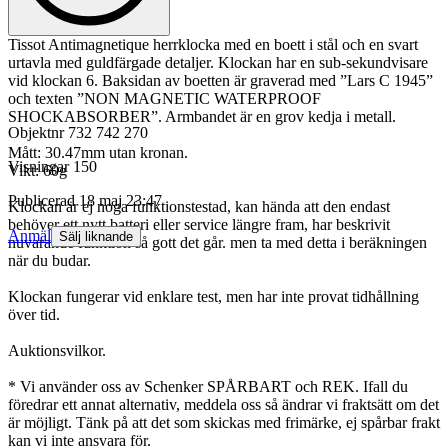
Tissot Antimagnetique herrklocka med en boett i stål och en svart
urtavla med guldfärgade detaljer. Klockan har en sub-sekundvisare
vid klockan 6. Baksidan av boetten är graverad med ”Lars C 1945”
och texten ”NON MAGNETIC WATERPROOF
SHOCKABSORBER”. Armbandet är en grov kedja i metall.
Objektnr
732 742 270
Mått: 30.47mm utan kronan.
Visningar
150
Vikt: 60g
Publicerad
18 maj 23:47
Klockan är ej noga funktionstestad, kan hända att den endast
behöver ett nytt batteri eller service längre fram, har beskrivit
Anmäl
Sälj liknande
nuvarande funktion så gott det går. men ta med detta i beräkningen
när du budar.
Klockan fungerar vid enklare test, men har inte provat tidhållning
över tid.
Auktionsvilkor.
* Vi använder oss av Schenker SPÅRBART och REK. Ifall du
föredrar ett annat alternativ, meddela oss så ändrar vi fraktsätt om det
är möjligt. Tänk på att det som skickas med frimärke, ej spårbar frakt
kan vi inte ansvara för.