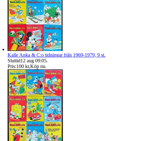
Kalle Anka & C:o tidningar från 1969-1979, 9 st.
Sluttid
12 aug 09:05
.
Pris:
100 kr
,
Köp nu
.