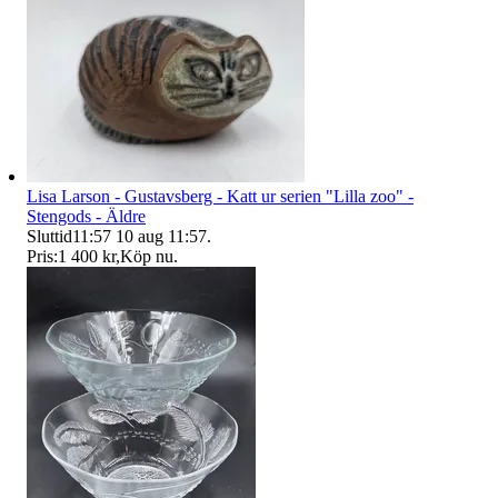
Lisa Larson - Gustavsberg - Katt ur serien "Lilla zoo" -
Stengods - Äldre
Sluttid
11:57
10 aug 11:57
.
Pris:
1 400 kr
,
Köp nu
.