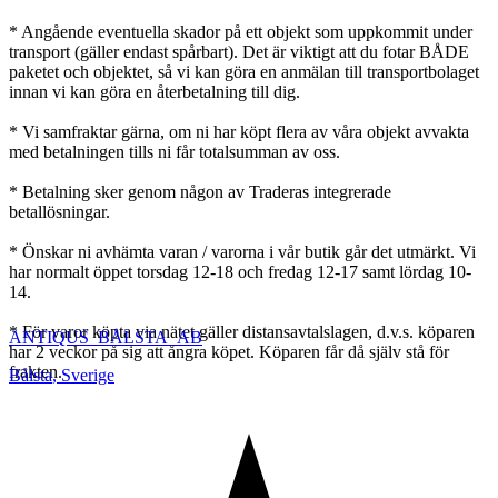
* Angående eventuella skador på ett objekt som uppkommit under
transport (gäller endast spårbart). Det är viktigt att du fotar BÅDE
paketet och objektet, så vi kan göra en anmälan till transportbolaget
innan vi kan göra en återbetalning till dig.
* Vi samfraktar gärna, om ni har köpt flera av våra objekt avvakta
med betalningen tills ni får totalsumman av oss.
* Betalning sker genom någon av Traderas integrerade
betallösningar.
* Önskar ni avhämta varan / varorna i vår butik går det utmärkt. Vi
har normalt öppet torsdag 12-18 och fredag 12-17 samt lördag 10-
14.
* För varor köpta via nätet gäller distansavtalslagen, d.v.s. köparen
ANTIQUS_BÅLSTA_AB
har 2 veckor på sig att ångra köpet. Köparen får då själv stå för
frakten.
Bålsta
,
Sverige