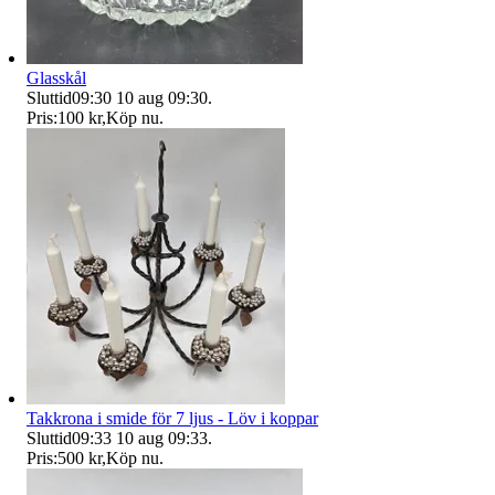
Glasskål
Sluttid
09:30
10 aug 09:30
.
Pris:
100 kr
,
Köp nu
.
Takkrona i smide för 7 ljus - Löv i koppar
Sluttid
09:33
10 aug 09:33
.
Pris:
500 kr
,
Köp nu
.