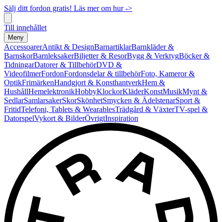
Sälj ditt fordon gratis! Läs mer om hur ->
Till innehållet
Meny
Accessoarer
Antikt & Design
Barnartiklar
Barnkläder &
Barnskor
Barnleksaker
Biljetter & Resor
Bygg & Verktyg
Böcker &
Tidningar
Datorer & Tillbehör
DVD &
Videofilmer
Fordon
Fordonsdelar & tillbehör
Foto, Kameror &
Optik
Frimärken
Handgjort & Konsthantverk
Hem &
Hushåll
Hemelektronik
Hobby
Klockor
Kläder
Konst
Musik
Mynt &
Sedlar
Samlarsaker
Skor
Skönhet
Smycken & Ädelstenar
Sport &
Fritid
Telefoni, Tablets & Wearables
Trädgård & Växter
TV-spel &
Datorspel
Vykort & Bilder
Övrigt
Inspiration