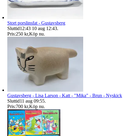
Stort porslinsfat - Gustavsberg
Sluttid
12:43
10 aug 12:43
.
Pris:
250 kr
,
Köp nu
.
Gustavsberg - Lisa Larson - Katt - "Mika" - Brun - Nyskick
Sluttid
11 aug 09:55
.
Pris:
700 kr
,
Köp nu
.