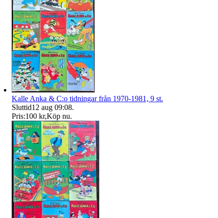
Kalle Anka & C:o tidningar från 1970-1981, 9 st.
Sluttid
12 aug 09:08
.
Pris:
100 kr
,
Köp nu
.