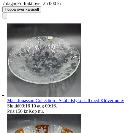
7 dagar
|
Fri frakt över 25 000 kr
Hoppa över karusell
Mats Jonasson Collection - Skål i Blykristall med Klövermotiv
Sluttid
09:16
10 aug 09:16
.
Pris:
150 kr
,
Köp nu
.