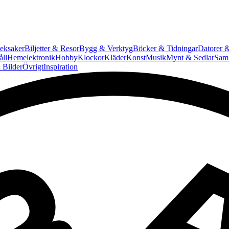
eksaker
Biljetter & Resor
Bygg & Verktyg
Böcker & Tidningar
Datorer &
ll
Hemelektronik
Hobby
Klockor
Kläder
Konst
Musik
Mynt & Sedlar
Saml
 Bilder
Övrigt
Inspiration