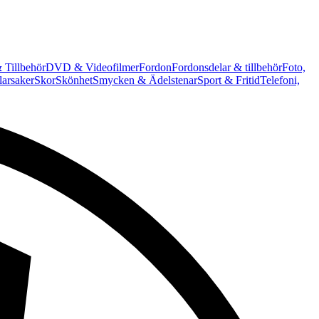
 Tillbehör
DVD & Videofilmer
Fordon
Fordonsdelar & tillbehör
Foto,
arsaker
Skor
Skönhet
Smycken & Ädelstenar
Sport & Fritid
Telefoni,