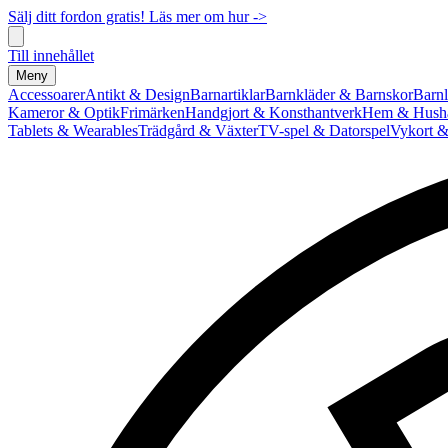
Sälj ditt fordon gratis! Läs mer om hur ->
Till innehållet
Meny
Accessoarer
Antikt & Design
Barnartiklar
Barnkläder & Barnskor
Barnl
Kameror & Optik
Frimärken
Handgjort & Konsthantverk
Hem & Hushå
Tablets & Wearables
Trädgård & Växter
TV-spel & Datorspel
Vykort &