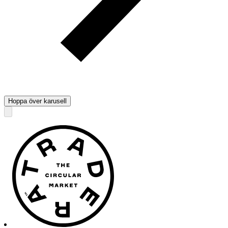
Hoppa över karusell