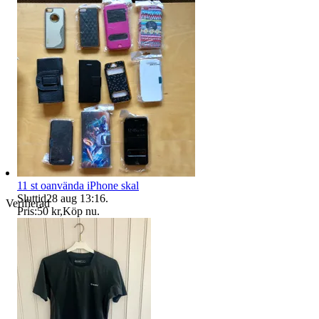
11 st oanvända iPhone skal
Sluttid
28 aug 13:16
.
Verifierad
Pris:
50 kr
,
Köp nu
.