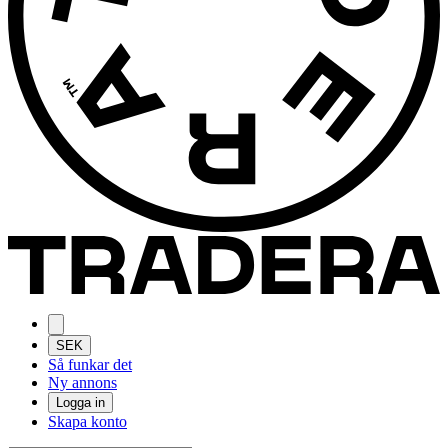
SEK
Så funkar det
Ny annons
Logga in
Skapa konto