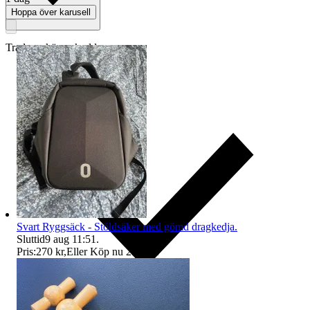
Hoppa över karusell
Traderas köparskydd
Svart Ryggsäck - Stöldsäker med gömd dragkedja.
Sluttid
9 aug 11:51
.
Pris:
270 kr
,
Eller Köp nu
290 kr
,
.