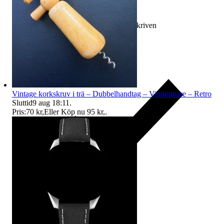
Ersättning om varan inte är som beskriven
Vintage korkskruv i trä – Dubbelhandtag – Vinöppnare – Retro
Sluttid
9 aug 18:11
.
Pris:
70 kr
,
Eller Köp nu
95 kr
,
.