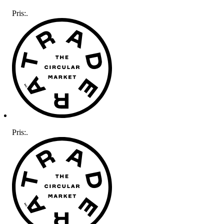
Pris:
.
Pris:
.