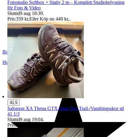
Fotostudio Softbox + Stativ 2 m – Komplett Studiobelysning
för Foto & Video
Sluttid
9 aug 18:39
.
Pris:
359 kr
,
Eller Köp nu
449 kr
,
.
BosseJ
Helsingborg
,
Sverige
41,5
Salomon XA Thena GTX Gore-Tex Trail-/Vandringsskor stl
41 1/3
Sluttid
9 aug 19:04
.
Pris:
249 kr
,
Eller Köp nu
299 kr
,
.