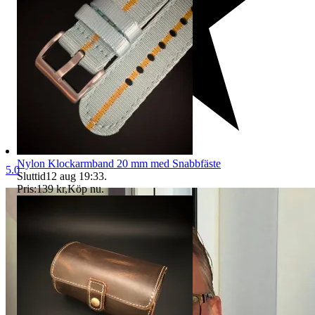
Nylon Klockarmband 20 mm med Snabbfäste
5.0
Sluttid
12 aug 19:33
.
Pris:
139 kr
,
Köp nu
.