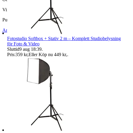
Visningar
151
Publicerad
25 maj 15:06
Anmäl
Sälj liknande
Fotostudio Softbox + Stativ 2 m – Komplett Studiobelysning
för Foto & Video
Sluttid
9 aug 18:39
.
Pris:
359 kr
,
Eller Köp nu
449 kr
,
.