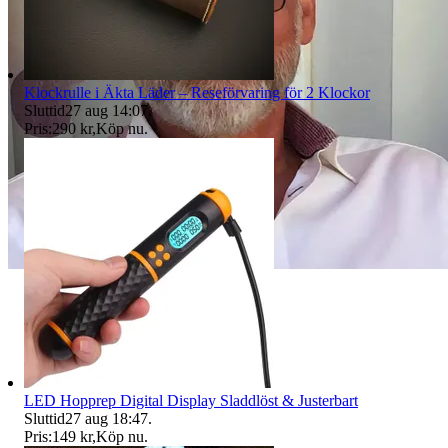
Klockrulle i Äkta Läder – Reseförvaring för 2 Klockor
Sluttid
27 aug 14:07
.
Pris:
290 kr
,
Köp nu
.
LED Hopprep Digital Display Sladdlöst & Justerbart
Sluttid
27 aug 18:47
.
Pris:
149 kr
,
Köp nu
.