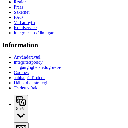
Regler
Press
Säkerhet
FAQ
Vad är nytt?
Kundservice
Integritetsinställningar
Information
Användaravtal
Integritetspolicy
Tillgänglighetsredogörelse
Cookies
Jobba på Tradera
Hållbarhetsstrategi
Traderas frakt
Språk