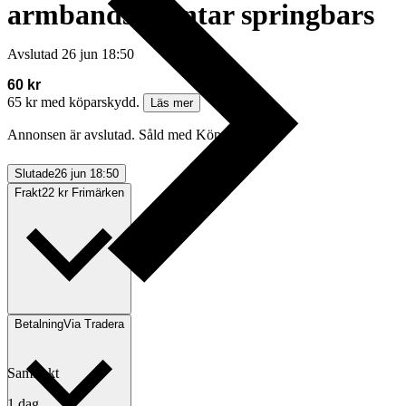
armbandssprintar springbars
Avslutad
26 jun 18:50
60 kr
65 kr med köparskydd.
Läs mer
Annonsen är avslutad. Såld med Köp nu.
Slutade
26 jun 18:50
Frakt
22 kr Frimärken
Betalning
Via Tradera
Samfrakt
1 dag