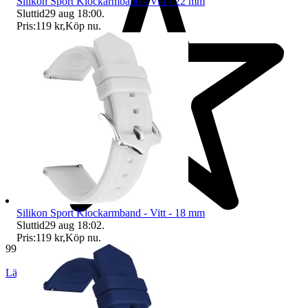
Silikon Sport Klockarmband - Vitt - 22 mm
Sluttid
29 aug 18:00
.
Pris:
119 kr
,
Köp nu
.
Silikon Sport Klockarmband - Vitt - 18 mm
Sluttid
29 aug 18:02
.
Pris:
119 kr
,
Köp nu
.
994 omdömen
Läs omdömen
Följ