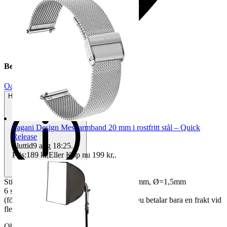
Beskrivning
Oanvänt
Helt ny och aldrig använd
Pagani Design Mesharmband 20 mm i rostfritt stål – Quick
Release
Sluttid
9 aug 18:25
.
Pris:
189 kr
,
Eller Köp nu
199 kr
,
.
Stift (spring bars) till klockarmband L=22mm, Ø=1,5mm
6 st
(för fler stift, kolla de andra annonserna. Du betalar bara en frakt vid
flera köp inom 3 dagar)
Objektnr
733 259 525