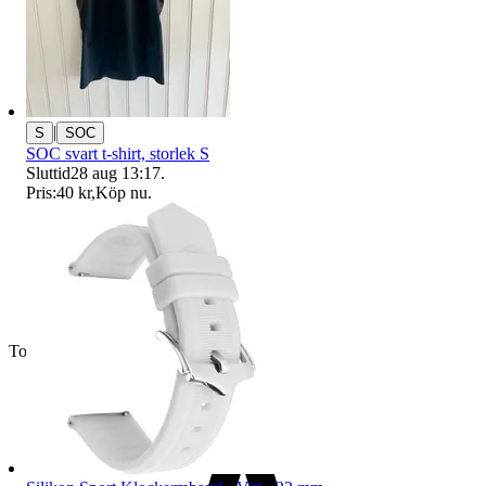
|
S
SOC
SOC svart t-shirt, storlek S
Sluttid
28 aug 13:17
.
Pris:
40 kr
,
Köp nu
.
Toppsäljare