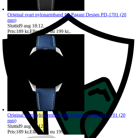
Ersättning om du inte får din vara
Original svart nylonarmband för Pagani Design PD-1701 (20
mm)
Sluttid
9 aug 18:12
.
Pris:
189 kr
,
Eller Köp nu
199 kr
,
.
Original blått nylonarmband för Pagani Design PD-1701 (20
mm)
Sluttid
9 aug 18:12
.
Pris:
189 kr
,
Eller Köp nu
199 kr
,
.