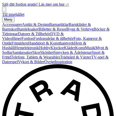
Sälj ditt fordon gratis! Läs mer om hur ->
Till innehållet
Meny
Accessoarer
Antikt & Design
Barnartiklar
Barnkläder &
Barnskor
Barnleksaker
Biljetter & Resor
Bygg & Verktyg
Böcker &
Tidningar
Datorer & Tillbehör
DVD &
Videofilmer
Fordon
Fordonsdelar & tillbehör
Foto, Kameror &
Optik
Frimärken
Handgjort & Konsthantverk
Hem &
Hushåll
Hemelektronik
Hobby
Klockor
Kläder
Konst
Musik
Mynt &
Sedlar
Samlarsaker
Skor
Skönhet
Smycken & Ädelstenar
Sport &
Fritid
Telefoni, Tablets & Wearables
Trädgård & Växter
TV-spel &
Datorspel
Vykort & Bilder
Övrigt
Inspiration