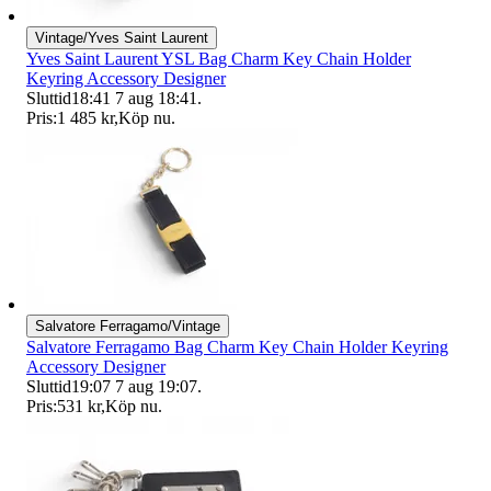
Vintage/Yves Saint Laurent
Yves Saint Laurent YSL Bag Charm Key Chain Holder
Keyring Accessory Designer
Sluttid
18:41
7 aug 18:41
.
Pris:
1 485 kr
,
Köp nu
.
Salvatore Ferragamo/Vintage
Salvatore Ferragamo Bag Charm Key Chain Holder Keyring
Accessory Designer
Sluttid
19:07
7 aug 19:07
.
Pris:
531 kr
,
Köp nu
.