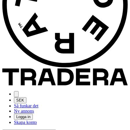
SEK
Så funkar det
Ny annons
Logga in
Skapa konto