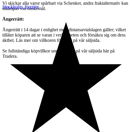
Vi skickar alla varor spårbart via Schenker, andra fraktalternativ kan
Stockholm
,
Sverige
tillämpas vid önskemål.
Ångerrätt:
Ångerrätt i 14 dagar i enlighet med distansavtalslagen gäller; vilket
tillåter köparen att se varan i verkligheten och försäkra sig om dess
äkthet. Läs mer om villkoren för retur på vår säljsida.
Se fullständiga köpvillkor under "info" på vår säljsida här på
Tradera.