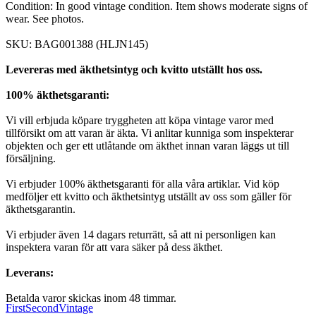
Condition: In good vintage condition. Item shows moderate signs of
wear. See photos.
SKU: BAG001388 (HLJN145)
Levereras med äkthetsintyg och kvitto utställt hos oss.
100% äkthetsgaranti:
Vi vill erbjuda köpare tryggheten att köpa vintage varor med
tillförsikt om att varan är äkta. Vi anlitar kunniga som inspekterar
objekten och ger ett utlåtande om äkthet innan varan läggs ut till
försäljning.
Vi erbjuder 100% äkthetsgaranti för alla våra artiklar. Vid köp
medföljer ett kvitto och äkthetsintyg utställt av oss som gäller för
äkthetsgarantin.
Vi erbjuder även 14 dagars returrätt, så att ni personligen kan
inspektera varan för att vara säker på dess äkthet.
Leverans:
Betalda varor skickas inom 48 timmar.
FirstSecondVintage