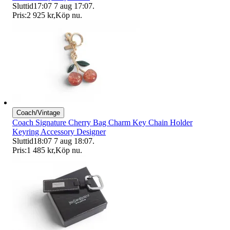
Sluttid
17:07
7 aug 17:07
.
Pris:
2 925 kr
,
Köp nu
.
Coach/Vintage
Coach Signature Cherry Bag Charm Key Chain Holder
Keyring Accessory Designer
Sluttid
18:07
7 aug 18:07
.
Pris:
1 485 kr
,
Köp nu
.