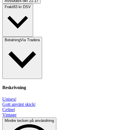
Avslutas
4 okt 21:17
Frakt
83 kr DSV
Betalning
Via Tradera
Beskrivning
Unisex
|
Gott använt skick
|
Celine
|
Vintage
Mindre tecken på användning