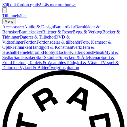
Sälj ditt fordon gratis! Läs mer om hur ->
Till innehållet
Meny
Accessoarer
Antikt & Design
Barnartiklar
Barnkläder &
Barnskor
Barnleksaker
Biljetter & Resor
Bygg & Verktyg
Böcker &
Tidningar
Datorer & Tillbehör
DVD &
Videofilmer
Fordon
Fordonsdelar & tillbehör
Foto, Kameror &
Optik
Frimärken
Handgjort & Konsthantverk
Hem &
Hushåll
Hemelektronik
Hobby
Klockor
Kläder
Konst
Musik
Mynt &
Sedlar
Samlarsaker
Skor
Skönhet
Smycken & Ädelstenar
Sport &
Fritid
Telefoni, Tablets & Wearables
Trädgård & Växter
TV-spel &
Datorspel
Vykort & Bilder
Övrigt
Inspiration