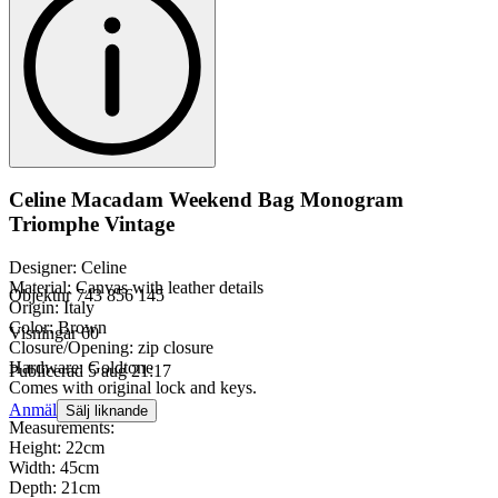
Celine Macadam Weekend Bag Monogram
Triomphe Vintage
Designer: Celine
Material: Canvas with leather details
Objektnr
743 856 145
Origin: Italy
Color: Brown
Visningar
60
Closure/Opening: zip closure
Hardware: Goldtone
Publicerad
5 aug 21:17
Comes with original lock and keys.
Anmäl
Sälj liknande
Measurements:
Height: 22cm
Width: 45cm
Depth: 21cm