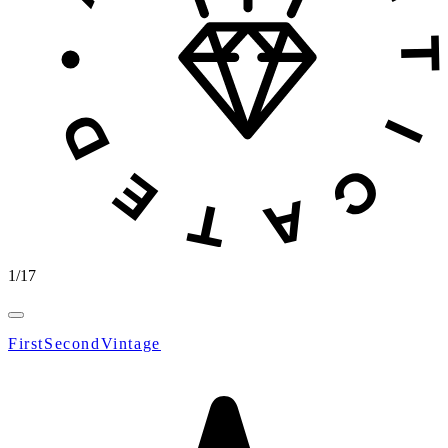
1
/
17
FirstSecondVintage