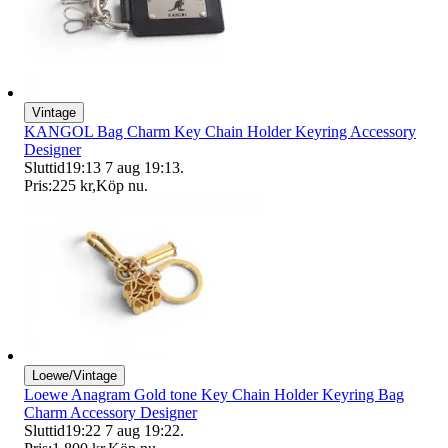
Vintage
KANGOL Bag Charm Key Chain Holder Keyring Accessory
Designer
Sluttid
19:13
7 aug 19:13
.
Pris:
225 kr
,
Köp nu
.
Loewe/Vintage
Loewe Anagram Gold tone Key Chain Holder Keyring Bag
Charm Accessory Designer
Sluttid
19:22
7 aug 19:22
.