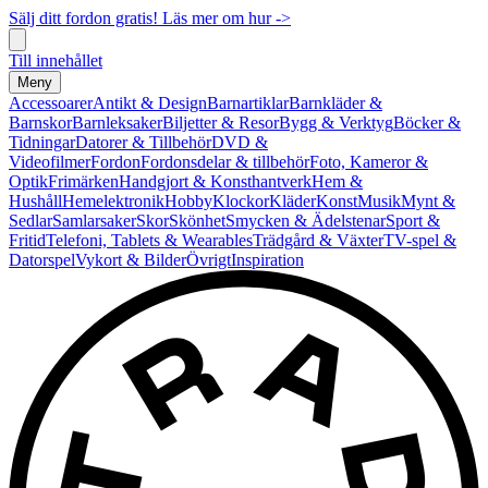
Sälj ditt fordon gratis! Läs mer om hur ->
Till innehållet
Meny
Accessoarer
Antikt & Design
Barnartiklar
Barnkläder &
Barnskor
Barnleksaker
Biljetter & Resor
Bygg & Verktyg
Böcker &
Tidningar
Datorer & Tillbehör
DVD &
Videofilmer
Fordon
Fordonsdelar & tillbehör
Foto, Kameror &
Optik
Frimärken
Handgjort & Konsthantverk
Hem &
Hushåll
Hemelektronik
Hobby
Klockor
Kläder
Konst
Musik
Mynt &
Sedlar
Samlarsaker
Skor
Skönhet
Smycken & Ädelstenar
Sport &
Fritid
Telefoni, Tablets & Wearables
Trädgård & Växter
TV-spel &
Datorspel
Vykort & Bilder
Övrigt
Inspiration