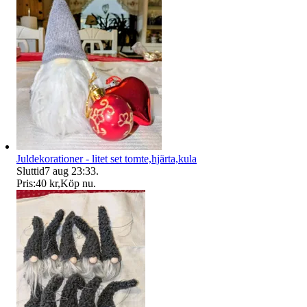
Juldekorationer - litet set tomte,hjärta,kula
Sluttid
7 aug 23:33
.
Pris:
40 kr
,
Köp nu
.