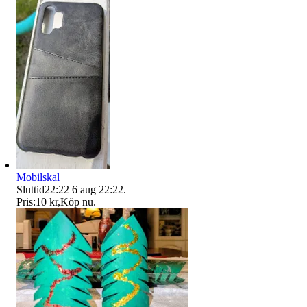
Mobilskal
Sluttid
22:22
6 aug 22:22
.
Pris:
10 kr
,
Köp nu
.