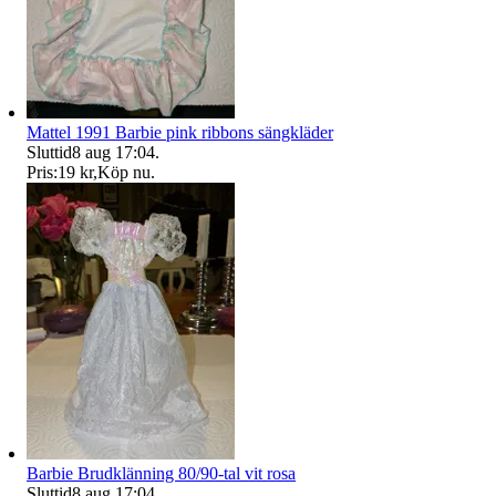
Mattel 1991 Barbie pink ribbons sängkläder
Sluttid
8 aug 17:04
.
Pris:
19 kr
,
Köp nu
.
Barbie Brudklänning 80/90-tal vit rosa
Sluttid
8 aug 17:04
.