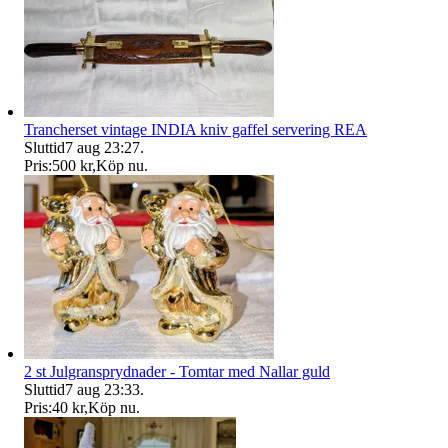
Trancherset vintage INDIA kniv gaffel servering REA
Sluttid
7 aug 23:27
.
Pris:
500 kr
,
Köp nu
.
2 st Julgransprydnader - Tomtar med Nallar guld
Sluttid
7 aug 23:33
.
Pris:
40 kr
,
Köp nu
.