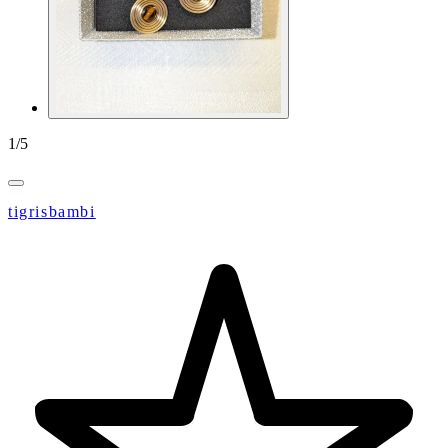
1
/
5
tigrisbambi