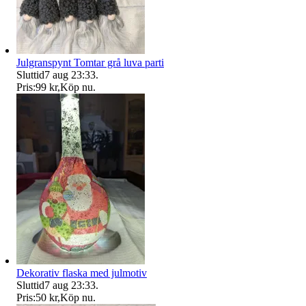
Julgranspynt Tomtar grå luva parti
Sluttid
7 aug 23:33
.
Pris:
99 kr
,
Köp nu
.
Dekorativ flaska med julmotiv
Sluttid
7 aug 23:33
.
Pris:
50 kr
,
Köp nu
.