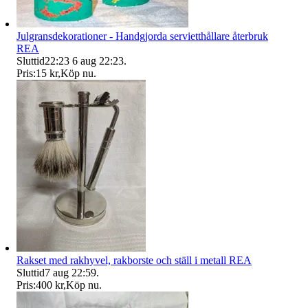
Julgransdekorationer - Handgjorda servietthållare återbruk
REA
Sluttid
22:23
6 aug 22:23
.
Pris:
15 kr
,
Köp nu
.
Rakset med rakhyvel, rakborste och ställ i metall REA
Sluttid
7 aug 22:59
.
Pris:
400 kr
,
Köp nu
.