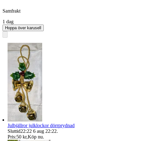
Samfrakt
1 dag
Hoppa över karusell
Julbjällror julklockor dörrprydnad
Sluttid
22:22
6 aug 22:22
.
Pris:
50 kr
,
Köp nu
.