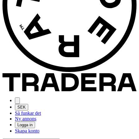
SEK
Så funkar det
Ny annons
Logga in
Skapa konto