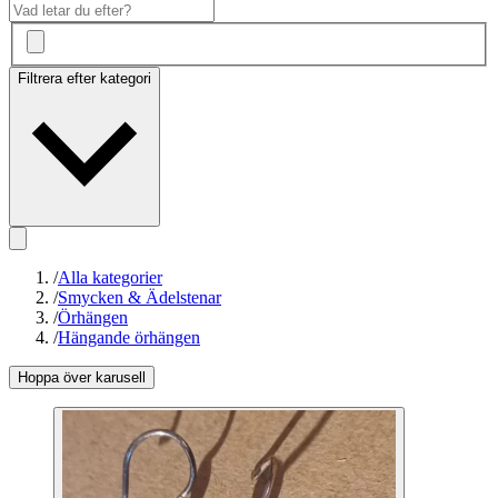
Filtrera efter kategori
/
Alla kategorier
/
Smycken & Ädelstenar
/
Örhängen
/
Hängande örhängen
Hoppa över karusell