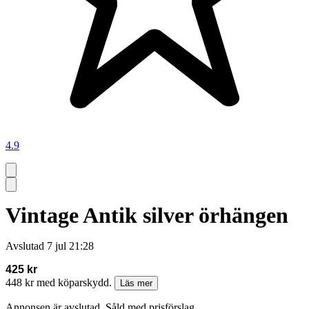
4.9
Vintage Antik silver örhängen
Avslutad
7 jul 21:28
425 kr
448 kr med köparskydd.
Läs mer
Annonsen är avslutad. Såld med prisförslag.