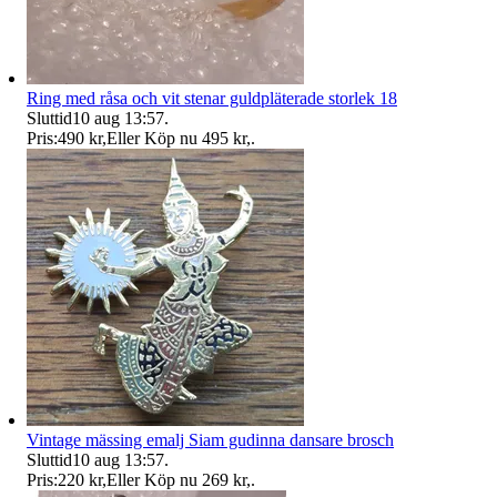
Ring med råsa och vit stenar guldpläterade storlek 18
Sluttid
10 aug 13:57
.
Pris:
490 kr
,
Eller Köp nu
495 kr
,
.
Vintage mässing emalj Siam gudinna dansare brosch
Sluttid
10 aug 13:57
.
Pris:
220 kr
,
Eller Köp nu
269 kr
,
.