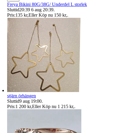
Freya Bikini 80G/38G/ Underdel L storlek
Sluttid
20:39
6 aug 20:39
.
Pris:
135 kr
,
Eller Köp nu
150 kr
,
.
stjärn örhängen
Sluttid
9 aug 19:00
.
Pris:
1 200 kr
,
Eller Köp nu
1 215 kr
,
.