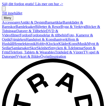
Sälj ditt fordon gratis! Läs mer om hur ->
Till innehållet
Meny
Accessoarer
Antikt & Design
Barnartiklar
Barnkläder &
Barnskor
Barnleksaker
Biljetter & Resor
Bygg & Verktyg
Böcker &
Tidningar
Datorer & Tillbehör
DVD &
Videofilmer
Fordon
Fordonsdelar & tillbehör
Foto, Kameror &
Optik
Frimärken
Handgjort & Konsthantverk
Hem &
Hushåll
Hemelektronik
Hobby
Klockor
Kläder
Konst
Musik
Mynt &
Sedlar
Samlarsaker
Skor
Skönhet
Smycken & Ädelstenar
Sport &
Fritid
Telefoni, Tablets & Wearables
Trädgård & Växter
TV-spel &
Datorspel
Vykort & Bilder
Övrigt
Inspiration