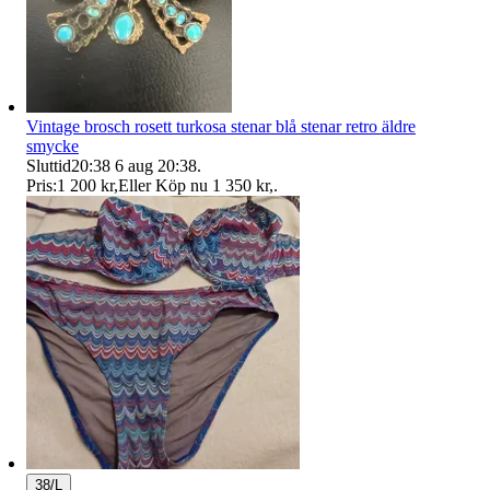
Vintage brosch rosett turkosa stenar blå stenar retro äldre
smycke
Sluttid
20:38
6 aug 20:38
.
Pris:
1 200 kr
,
Eller Köp nu
1 350 kr
,
.
38/L