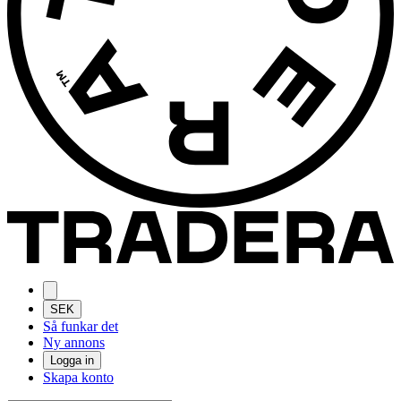
SEK
Så funkar det
Ny annons
Logga in
Skapa konto