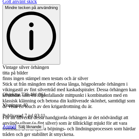
Gott använt skick
Mindre tecken på användning
Vintage silver örhängen
titta på bilder
finns ingen stämpel men testats och är silver
Stick ut från mängden med dessa långa, högpolerade örhängen i
vikingastil av fint silvertråd med kaskadspiraler. Dessa örhängen kan
Objektnr
739 481 061
användas som ett iögonfallande mittpunkt i kombination med en
klassisk klänning och betona din kultiverade skönhet, samtidigt som
Visningar
40
de visar en touch av den krigardrottning du är.
Publicerad
7 jul 03:11
För att tillverka dessa handgjorda örhängen är det nödvändigt att
använda silver (= fint silver) som är tillräckligt mjukt för att vara
Anmäl
Sälj liknande
formbart. Det är själva böjnings- och lindningsprocessen som härdar
tråden och ger stabilitet åt smyckena.