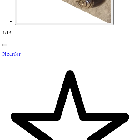
1
/
13
Nearfar