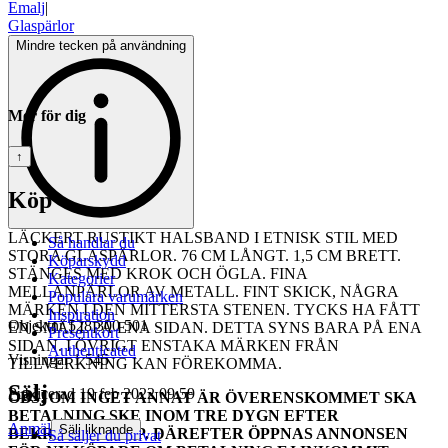
Emalj
|
Glaspärlor
Mindre tecken på användning
Mer för dig
↑
Köp
LÄCKERT RUSTIKT HALSBAND I ETNISK STIL MED
Så handlar du
STORA GLASPÄRLOR. 76 CM LÅNGT. 1,5 CM BRETT.
Köparskydd
STÄNGES MED KROK OCH ÖGLA. FINA
Kategorier
MELLANPÄRLOR AV METALL. FINT SKICK, NÅGRA
Populära varumärken
MÄRKEN I DEN MITTERSTA STENEN. TYCKS HA FÅTT
Inspiration
Objektnr
528 300 501
EN SMÄLL PÅ ENA SIDAN. DETTA SYNS BARA PÅ ENA
Presentkort
SIDAN. I ÖVRIGT ENSTAKA MÄRKEN FRÅN
Authenticated
Visningar
1 545
TILLVERKNING KAN FÖREKOMMA.
Sälj
Publicerad
19 feb 2022 09:59
OBS! OM INGET ANNAT ÄR ÖVERENSKOMMET SKA
BETALNING SKE INOM TRE DYGN EFTER
Anmäl
Sälj liknande
BEKRÄFTAT KÖP. DÄREFTER ÖPPNAS ANNONSEN
Så säljer du privat