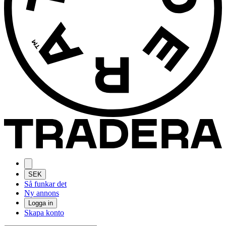
SEK
Så funkar det
Ny annons
Logga in
Skapa konto