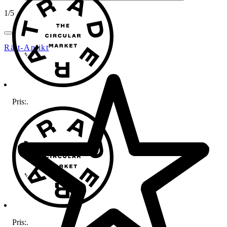
1
/
5
Rätt-Antikt
Pris:
.
Pris:
.