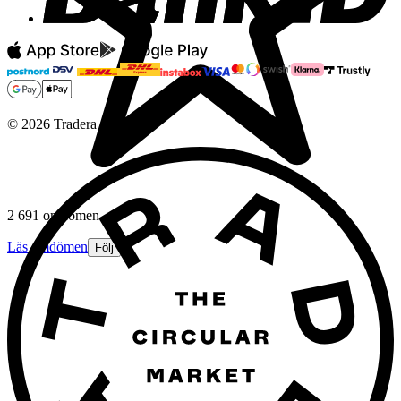
©
2026
Tradera
2 691 omdömen
Läs omdömen
Följ