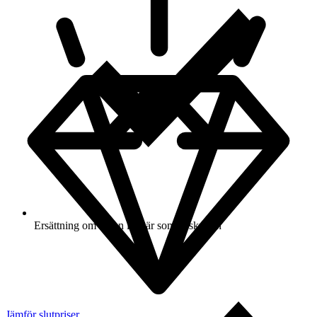
Ersättning om varan inte är som beskriven
Jämför slutpriser