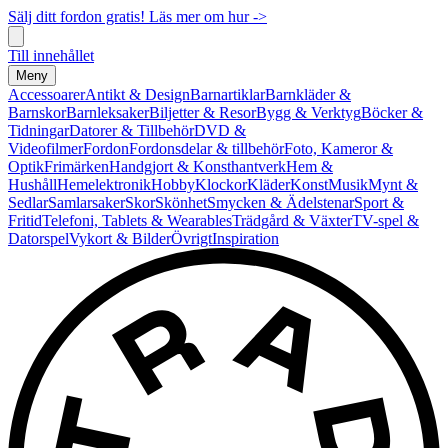
Sälj ditt fordon gratis! Läs mer om hur ->
Till innehållet
Meny
Accessoarer
Antikt & Design
Barnartiklar
Barnkläder &
Barnskor
Barnleksaker
Biljetter & Resor
Bygg & Verktyg
Böcker &
Tidningar
Datorer & Tillbehör
DVD &
Videofilmer
Fordon
Fordonsdelar & tillbehör
Foto, Kameror &
Optik
Frimärken
Handgjort & Konsthantverk
Hem &
Hushåll
Hemelektronik
Hobby
Klockor
Kläder
Konst
Musik
Mynt &
Sedlar
Samlarsaker
Skor
Skönhet
Smycken & Ädelstenar
Sport &
Fritid
Telefoni, Tablets & Wearables
Trädgård & Växter
TV-spel &
Datorspel
Vykort & Bilder
Övrigt
Inspiration