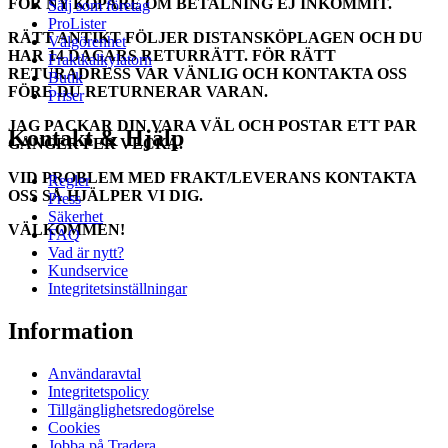
FÖR NY KÖPARE OM BETALNING EJ INKOMMIT.
Sälj som företag
ProLister
RÄTT ANTIKT FÖLJER DISTANSKÖPLAGEN OCH DU
Välgörenhet
HAR 14 DAGARS RETURRÄTT.
FÖR RÄTT
Fraktkalkylatorn
RETURADRESS VAR VÄNLIG OCH KONTAKTA OSS
Butik
FÖRE DU RETURNERAR VARAN.
Priser
JAG PACKAR DIN VARA VÄL OCH POSTAR ETT PAR
Kontakt & Hjälp
GÅNGER PER VECKA.
VID PROBLEM MED FRAKT/LEVERANS KONTAKTA
Regler
OSS SÅ HJÄLPER VI DIG.
Press
Säkerhet
VÄLKOMMEN!
FAQ
Vad är nytt?
Kundservice
Integritetsinställningar
Information
Användaravtal
Integritetspolicy
Tillgänglighetsredogörelse
Cookies
Jobba på Tradera