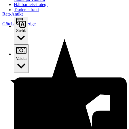
Hållbarhetsstrategi
Traderas frakt
Rätt-Antikt
Göteborg
,
Sverige
Språk
Valuta