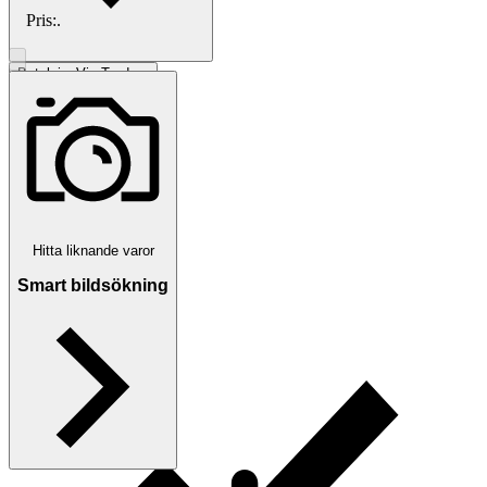
Pris:
.
Betalning
Via Tradera
Välj till köparskydd
Hitta liknande varor
Smart bildsökning