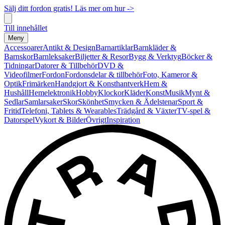
Sälj ditt fordon gratis! Läs mer om hur ->
Till innehållet
Meny
Accessoarer
Antikt & Design
Barnartiklar
Barnkläder &
Barnskor
Barnleksaker
Biljetter & Resor
Bygg & Verktyg
Böcker &
Tidningar
Datorer & Tillbehör
DVD &
Videofilmer
Fordon
Fordonsdelar & tillbehör
Foto, Kameror &
Optik
Frimärken
Handgjort & Konsthantverk
Hem &
Hushåll
Hemelektronik
Hobby
Klockor
Kläder
Konst
Musik
Mynt &
Sedlar
Samlarsaker
Skor
Skönhet
Smycken & Ädelstenar
Sport &
Fritid
Telefoni, Tablets & Wearables
Trädgård & Växter
TV-spel &
Datorspel
Vykort & Bilder
Övrigt
Inspiration