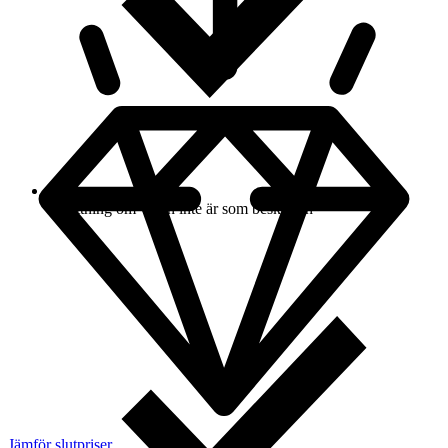
Ersättning om varan inte är som beskriven
Jämför slutpriser