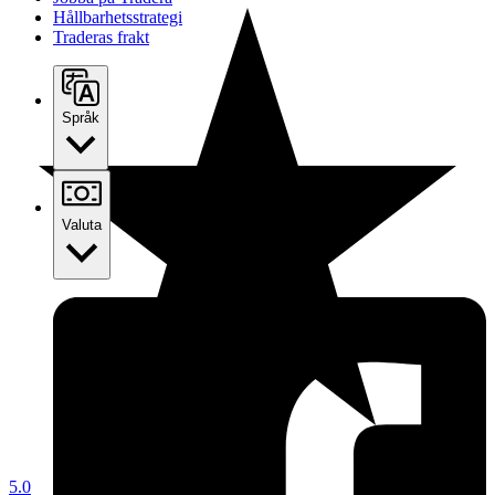
Hållbarhetsstrategi
Traderas frakt
Språk
Valuta
5.0