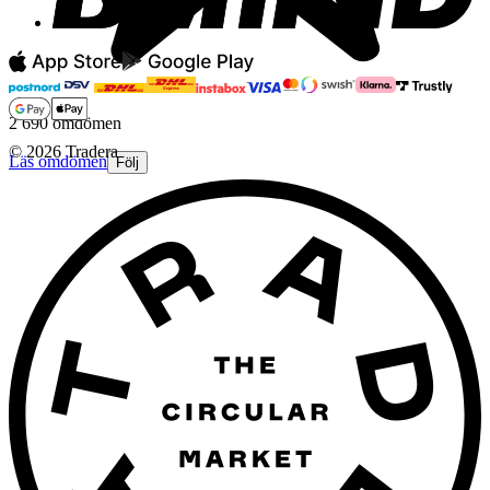
2 690 omdömen
©
2026
Tradera
Läs omdömen
Följ