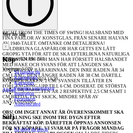
RIGHT FROM THE TIMES OF SWING! HALSBAND MED
Mer för dig
FINA PÄRLOR AV KONSTGLAS, FRÅN SENARE HALVAN
AV 1940-TALET. OMTANKE OM DETALJERNA!
↑
GULDBRUNA GLASPÄRLOR HAR GETTS EN LÄTT
GROPIG YTA FÖR ATT DE SKA EFTERLIKNA NATURLIGA
Köp
Objektnr
624 994 334
ÄDELSTENAR. OCH MAN HAR FÖRSETT HALSBANDET
MED HAKE OCH SVANS FÖR ATT LÄNGDEN SKA
Visningar
1 070
JUSTERAS AV BÄRARINNAN. DEN INRE RADEN ÄR 34
Så handlar du
CM LÅNG, DEN LÄNGRE RADEN ÄR 38 CM. DÄRTILL
Köparskydd
Publicerad
28 feb 2024 13:29
KOMMER HAKEN, 2 CM. SVANSEN TILLÅTER EN
Kategorier
FÖRLÄNGNING UPP TILL 6 CM. DOSERAT. DE STÖRSTA
Populära varumärken
Anmäl
Sälj liknande
PÄRLORNA I MITTEN ÄR 2 RESPEKTIVE 2,5 CM SAMT 1
Inspiration
CM BREDA. FINT SKICK, MINDRE SPÅR AV
Presentkort
ANVÄNDNING.
Authenticated
OBS! OM INGET ANNAT ÄR ÖVERENSKOMMET SKA
Sälj
BETALNING SKE INOM TRE DYGN EFTER
BEKRÄFTAT KÖP. DÄREFTER ÖPPNAS ANNONSEN
FÖR NY KÖPARE.
VI SVARAR PÅ FRÅGOR MÅNDAG
Så säljer du privat