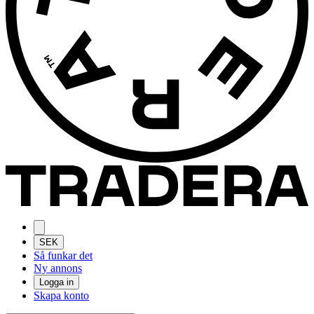
SEK
Så funkar det
Ny annons
Logga in
Skapa konto