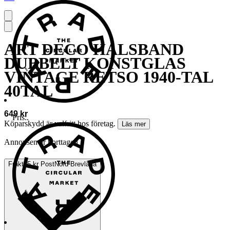
ART DECO HALSBAND
DUBBELT KONSTGLAS
VINTAGE RETSO 1940-TAL
40TAL
649 kr
Pris:
.
Köparskydd är valfritt hos företag.
Läs mer
Annonsen är borttagen
Frakt
55 kr PostNord Brevlåda