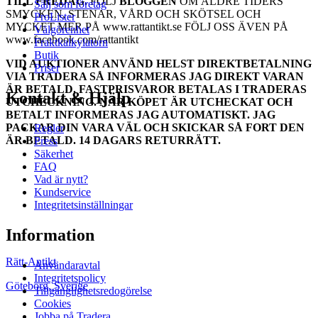
TILL FREDAG.
FÖLJ
BLOGGEN
OM ÄLDRE TIDERS
Sälj som företag
SMYCKEN, STENAR, VÅRD OCH SKÖTSEL OCH
ProLister
MYCKET MER PÅ www.rattantikt.se FÖLJ OSS ÄVEN PÅ
Välgörenhet
www.facebook.com/rattantikt
Fraktkalkylatorn
Butik
VID AUKTIONER ANVÄND HELST DIREKTBETALNING
Priser
VIA TRADERA SÅ INFORMERAS JAG DIREKT VARAN
ÄR BETALD. FASTPRISVAROR BETALAS I TRADERAS
Kontakt & Hjälp
UTCHECKNING. NÄR KÖPET ÄR UTCHECKAT OCH
BETALT INFORMERAS JAG AUTOMATISKT. JAG
PACKAR DIN VARA VÄL OCH SKICKAR SÅ FORT DEN
Regler
ÄR BETALD. 14 DAGARS RETURRÄTT.
Press
Säkerhet
FAQ
Vad är nytt?
Kundservice
Integritetsinställningar
Information
Rätt-Antikt
Användaravtal
Integritetspolicy
Göteborg
,
Sverige
Tillgänglighetsredogörelse
Cookies
Jobba på Tradera