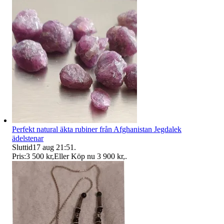
Perfekt natural äkta rubiner från Afghanistan Jegdalek
ädelstenar
Sluttid
17 aug 21:51
.
Pris:
3 500 kr
,
Eller Köp nu
3 900 kr
,
.