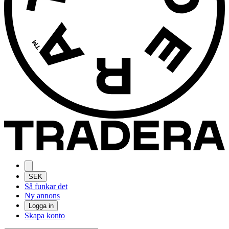
SEK
Så funkar det
Ny annons
Logga in
Skapa konto