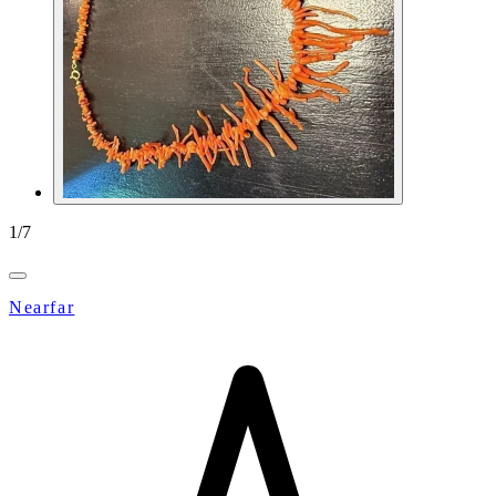
1
/
7
Nearfar