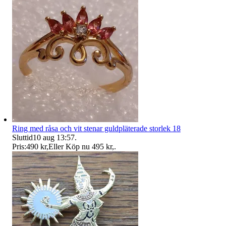
Ring med råsa och vit stenar guldpläterade storlek 18
Sluttid
10 aug 13:57
.
Pris:
490 kr
,
Eller Köp nu
495 kr
,
.