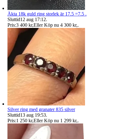
Äkta 18k guld ring storlek är 17.5 =7.5 .
Sluttid
12 aug 17:12
.
Pris:
3 400 kr
,
Eller Köp nu
4 300 kr
,
.
Silver ring med granater 835 silver
Sluttid
13 aug 19:53
.
Pris:
1 250 kr
,
Eller Köp nu
1 299 kr
,
.