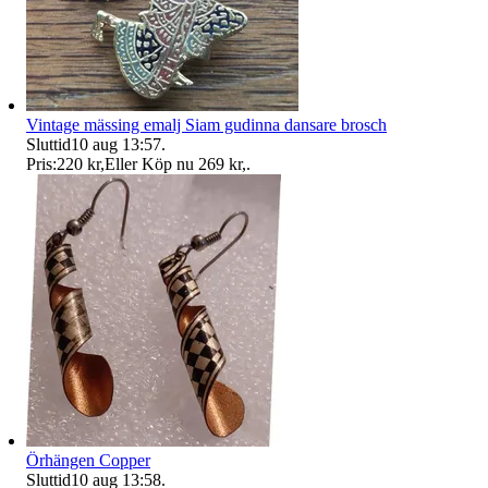
Vintage mässing emalj Siam gudinna dansare brosch
Sluttid
10 aug 13:57
.
Pris:
220 kr
,
Eller Köp nu
269 kr
,
.
Örhängen Copper
Sluttid
10 aug 13:58
.