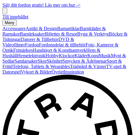
Sälj ditt fordon gratis! Läs mer om hur ->
Till innehållet
Meny
Accessoarer
Antikt & Design
Barnartiklar
Barnkläder &
Barnskor
Barnleksaker
Biljetter & Resor
Bygg & Verktyg
Böcker &
Tidningar
Datorer & Tillbehör
DVD &
Videofilmer
Fordon
Fordonsdelar & tillbehör
Foto, Kameror &
Optik
Frimärken
Handgjort & Konsthantverk
Hem &
Hushåll
Hemelektronik
Hobby
Klockor
Kläder
Konst
Musik
Mynt &
Sedlar
Samlarsaker
Skor
Skönhet
Smycken & Ädelstenar
Sport &
Fritid
Telefoni, Tablets & Wearables
Trädgård & Växter
TV-spel &
Datorspel
Vykort & Bilder
Övrigt
Inspiration