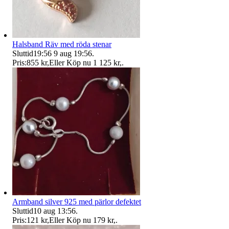
Halsband Räv med röda stenar
Sluttid
19:56
9 aug 19:56
.
Pris:
855 kr
,
Eller Köp nu
1 125 kr
,
.
Armband silver 925 med pärlor defektet
Sluttid
10 aug 13:56
.
Pris:
121 kr
,
Eller Köp nu
179 kr
,
.