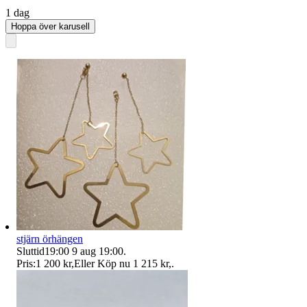
1 dag
Hoppa över karusell
stjärn örhängen
Sluttid
19:00
9 aug 19:00
.
Pris:
1 200 kr
,
Eller Köp nu
1 215 kr
,
.