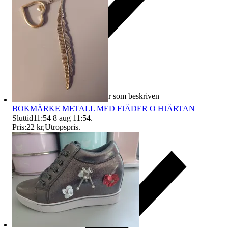
Ersättning om varan inte är som beskriven
BOKMÄRKE METALL MED FJÄDER O HJÄRTAN
Sluttid
11:54
8 aug 11:54
.
Pris:
22 kr
,
Utropspris
.