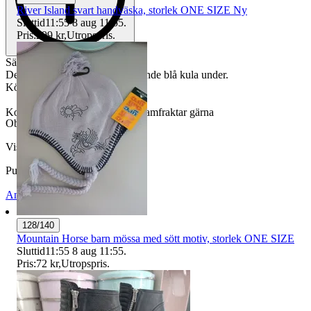
River Island svart handväska, storlek ONE SIZE Ny
Sluttid
11:55
8 aug 11:55
.
Pris:
299 kr
,
Utropspris
.
Säljer ett sött hänge I 925 silver.
Delfin med en hängande skimrande blå kula under.
Köpt på -90 talet.
Kolla in mina andra auktioner, samfraktar gärna
Objektnr
741 162 755
Visningar
113
Publicerad
19 jul 19:01
Anmäl
Sälj liknande
128/140
Mountain Horse barn mössa med sött motiv, storlek ONE SIZE
Sluttid
11:55
8 aug 11:55
.
Pris:
72 kr
,
Utropspris
.