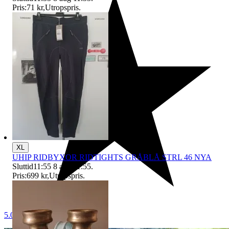
Pris:
71 kr
,
Utropspris
.
XL
UHIP RIDBYXOR RIDTIGHTS GRÅBLÅ STRL 46 NYA
Sluttid
11:55
8 aug 11:55
.
Pris:
699 kr
,
Utropspris
.
5.0