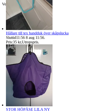
Verifierad
Hållare till tex handduk över skåpslucka
Sluttid
11:56
8 aug 11:56
.
Pris:
35 kr
,
Utropspris
.
STOR HÖPÅSE LILA NY