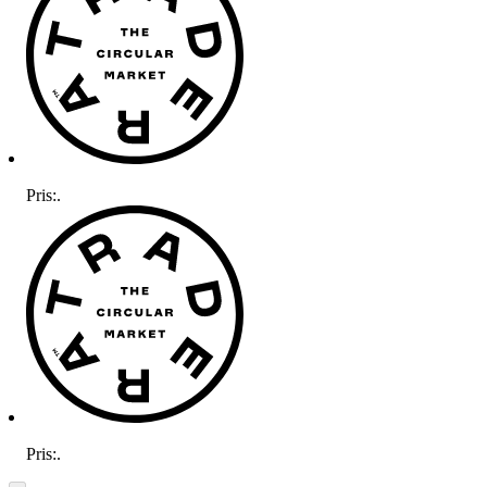
Pris:
.
Pris:
.