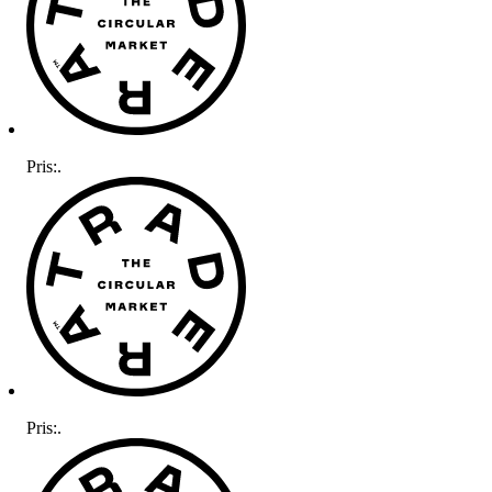
Pris:
.
Pris:
.