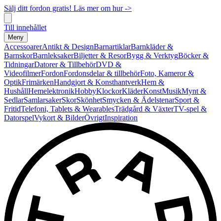
Sälj ditt fordon gratis! Läs mer om hur ->
Till innehållet
Meny
Accessoarer
Antikt & Design
Barnartiklar
Barnkläder &
Barnskor
Barnleksaker
Biljetter & Resor
Bygg & Verktyg
Böcker &
Tidningar
Datorer & Tillbehör
DVD &
Videofilmer
Fordon
Fordonsdelar & tillbehör
Foto, Kameror &
Optik
Frimärken
Handgjort & Konsthantverk
Hem &
Hushåll
Hemelektronik
Hobby
Klockor
Kläder
Konst
Musik
Mynt &
Sedlar
Samlarsaker
Skor
Skönhet
Smycken & Ädelstenar
Sport &
Fritid
Telefoni, Tablets & Wearables
Trädgård & Växter
TV-spel &
Datorspel
Vykort & Bilder
Övrigt
Inspiration