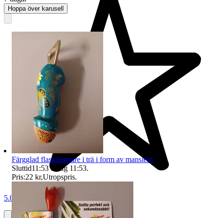
Hoppa över karusell
Färgglad flasköppnare i trä i form av manslem
Sluttid
11:53
8 aug 11:53
.
Pris:
22 kr
,
Utropspris
.
5.0