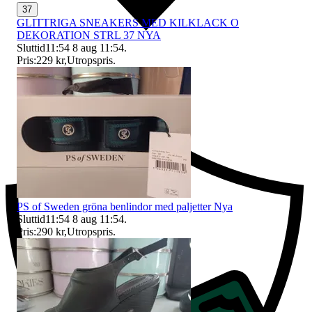
37
GLITTRIGA SNEAKERS MED KILKLACK O
DEKORATION STRL 37 NYA
Sluttid
11:54
8 aug 11:54
.
Pris:
229 kr
,
Utropspris
.
Ersättning om du inte får din vara
PS of Sweden gröna benlindor med paljetter Nya
Sluttid
11:54
8 aug 11:54
.
Pris:
290 kr
,
Utropspris
.