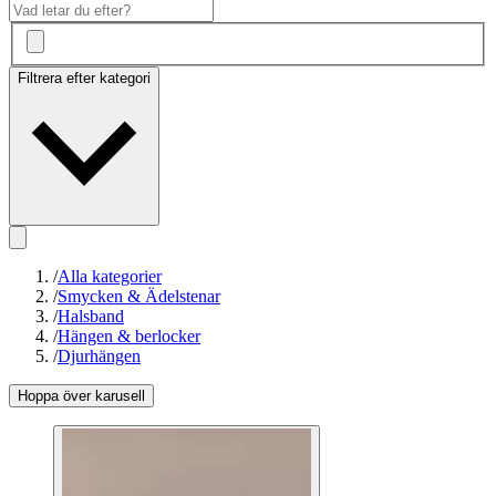
Filtrera efter kategori
/
Alla kategorier
/
Smycken & Ädelstenar
/
Halsband
/
Hängen & berlocker
/
Djurhängen
Hoppa över karusell