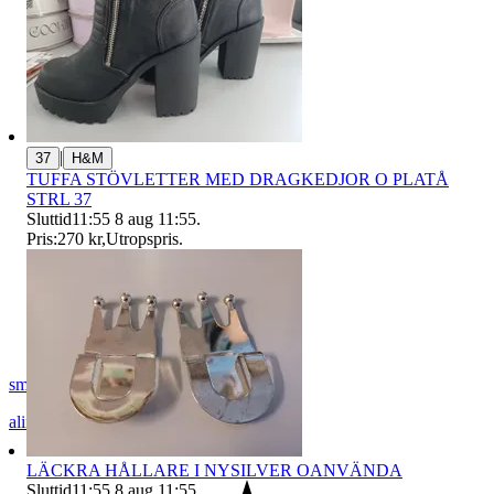
|
37
H&M
TUFFA STÖVLETTER MED DRAGKEDJOR O PLATÅ
STRL 37
Sluttid
11:55
8 aug 11:55
.
Pris:
270 kr
,
Utropspris
.
smilla222
alingsås
,
Sverige
LÄCKRA HÅLLARE I NYSILVER OANVÄNDA
Sluttid
11:55
8 aug 11:55
.