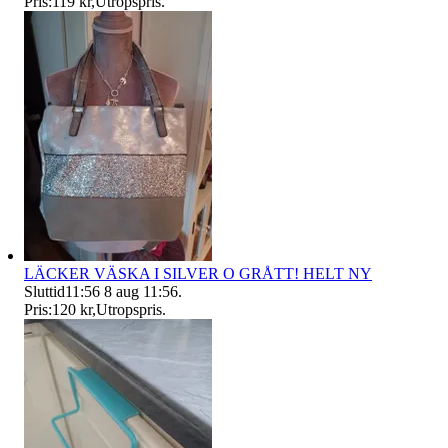
Pris:
119 kr
,
Utropspris
.
LÄCKER VÄSKA I SILVER O GRÅTT! HELT NY
Sluttid
11:56
8 aug 11:56
.
Pris:
120 kr
,
Utropspris
.