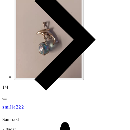
1
/
4
smilla222
Samfrakt
7 dagar