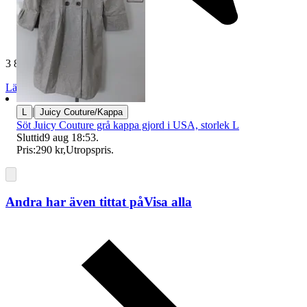
3 814 omdömen
Läs omdömen
Följ
|
L
Juicy Couture/Kappa
Söt Juicy Couture grå kappa gjord i USA, storlek L
Sluttid
9 aug 18:53
.
Pris:
290 kr
,
Utropspris
.
Andra har även tittat på
Visa alla