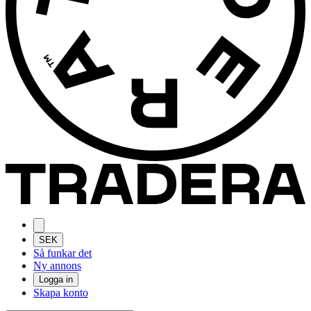
SEK
Så funkar det
Ny annons
Logga in
Skapa konto