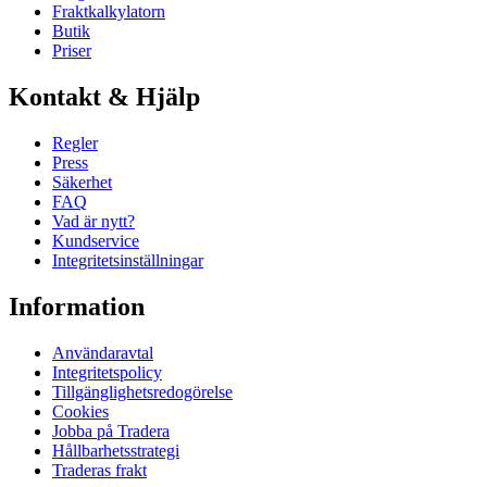
Fraktkalkylatorn
Butik
Priser
Kontakt & Hjälp
Regler
Press
Säkerhet
FAQ
Vad är nytt?
Kundservice
Integritetsinställningar
Information
Användaravtal
Integritetspolicy
Tillgänglighetsredogörelse
Cookies
Jobba på Tradera
Hållbarhetsstrategi
Traderas frakt