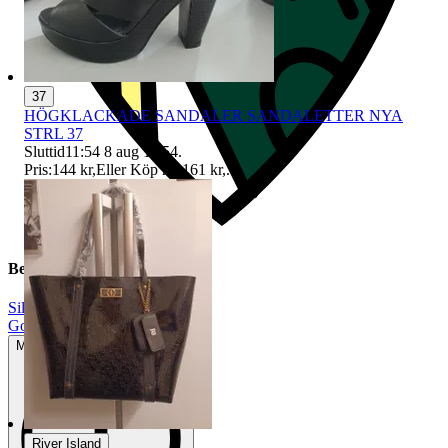
37
HÖGKLACKADE SANDALER SANDALETTER NYA
STRL 37
Sluttid
11:54
8 aug 11:54
.
Pris:
144 kr
,
Eller Köp nu
161 kr
,
.
Beskrivning
Silver
|
Gott använt skick
Mindre tecken på användning
River Island