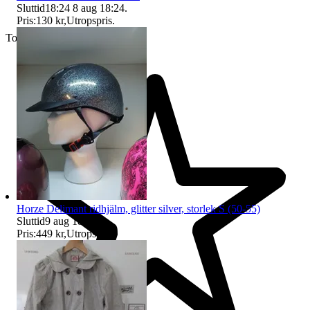
Sluttid
18:24
8 aug 18:24
.
Pris:
130 kr
,
Utropspris
.
Toppsäljare
Horze Delimant ridhjälm, glitter silver, storlek S (50-55)
Sluttid
9 aug 18:07
.
Pris:
449 kr
,
Utropspris
.