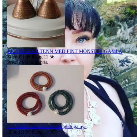
LJUSSTAKAR TENN MED FINT MÖNSTER GAMLA
Sluttid
11:56
8 aug 11:56
.
Pris:
57 kr
,
Utropspris
.
3 st dubbla stardust armband glittriga nya
Sluttid
11:56
8 aug 11:56
.