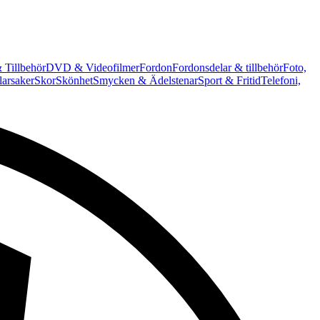
 Tillbehör
DVD & Videofilmer
Fordon
Fordonsdelar & tillbehör
Foto,
arsaker
Skor
Skönhet
Smycken & Ädelstenar
Sport & Fritid
Telefoni,