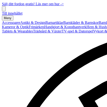
Sälj ditt fordon gratis! Läs mer om hur ->
Till innehållet
Meny
Accessoarer
Antikt & Design
Barnartiklar
Barnkläder & Barnskor
Barnl
Kameror & Optik
Frimärken
Handgjort & Konsthantverk
Hem & Hushå
Tablets & Wearables
Trädgård & Växter
TV-spel & Datorspel
Vykort &