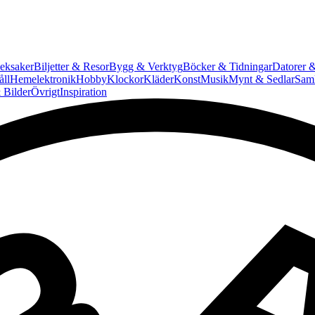
eksaker
Biljetter & Resor
Bygg & Verktyg
Böcker & Tidningar
Datorer &
ll
Hemelektronik
Hobby
Klockor
Kläder
Konst
Musik
Mynt & Sedlar
Saml
 Bilder
Övrigt
Inspiration