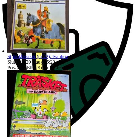
Stjärnklassiker (nr 22): Ivanhoe
Sluttid
15:20
7 aug 15:20
.
Pris:
15 kr
,
Eller Köp nu
20 kr
,
.