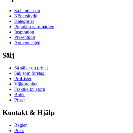
Så handlar du
Köparskydd
Kategorier
Populära varumärken
Inspiration
Presentkort
Authenticated
Sälj
Så säljer du privat
Sälj som företag
ProLister
Välgörenhet
Fraktkalkylatorn
Butik
Priser
Kontakt & Hjälp
Regler
Press