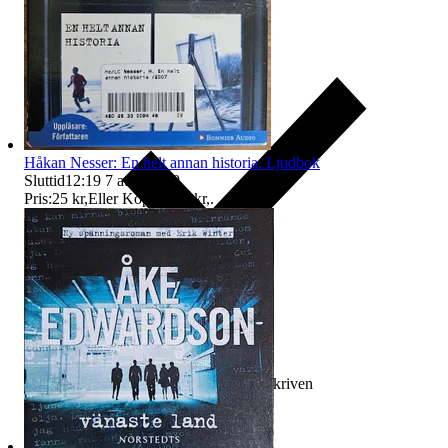
Håkan Nesser: En helt annan historia. Ljudbok
Sluttid
12:19
7 aug 12:19
.
Pris:
25 kr
,
Eller Köp nu
29 kr
,
.
Ersättning om varan inte är som beskriven