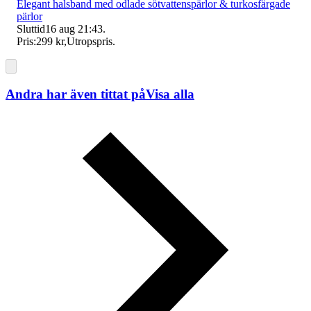
Elegant halsband med odlade sötvattenspärlor & turkosfärgade
pärlor
Sluttid
16 aug 21:43
.
Pris:
299 kr
,
Utropspris
.
Andra har även tittat på
Visa alla