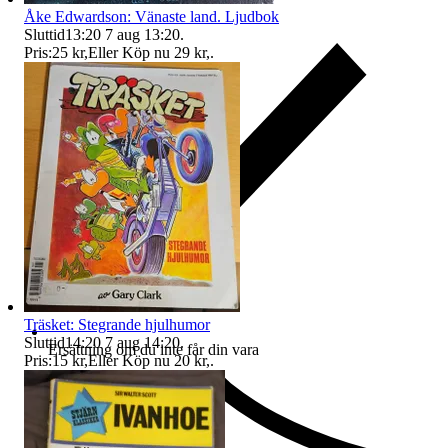
Åke Edwardson: Vänaste land. Ljudbok
Sluttid
13:20
7 aug 13:20
.
Pris:
25 kr
,
Eller Köp nu
29 kr
,
.
Träsket: Stegrande hjulhumor
Sluttid
14:20
7 aug 14:20
.
Ersättning om du inte får din vara
Pris:
15 kr
,
Eller Köp nu
20 kr
,
.