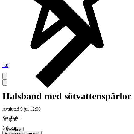
5.0
Halsband med sötvattenspärlor
Avslutad
9 jul 12:00
Samfrakt
Slutpris
3 dagar
∙
Visa bud
Hoppa över karusell