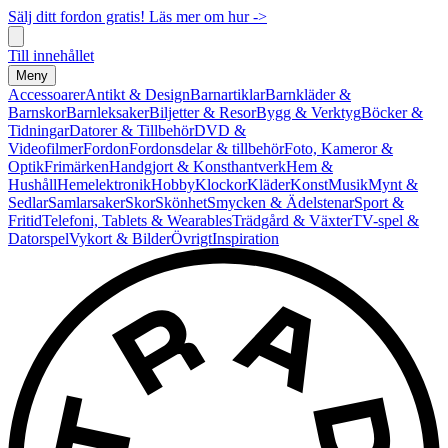
Sälj ditt fordon gratis! Läs mer om hur ->
Till innehållet
Meny
Accessoarer
Antikt & Design
Barnartiklar
Barnkläder &
Barnskor
Barnleksaker
Biljetter & Resor
Bygg & Verktyg
Böcker &
Tidningar
Datorer & Tillbehör
DVD &
Videofilmer
Fordon
Fordonsdelar & tillbehör
Foto, Kameror &
Optik
Frimärken
Handgjort & Konsthantverk
Hem &
Hushåll
Hemelektronik
Hobby
Klockor
Kläder
Konst
Musik
Mynt &
Sedlar
Samlarsaker
Skor
Skönhet
Smycken & Ädelstenar
Sport &
Fritid
Telefoni, Tablets & Wearables
Trädgård & Växter
TV-spel &
Datorspel
Vykort & Bilder
Övrigt
Inspiration