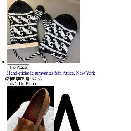
The Attico
Hand-stickade tumvantar från Attica, New York
Sluttid
9 aug 06:57
.
Toppsäljare
Pris:
50 kr
,
Köp nu
.