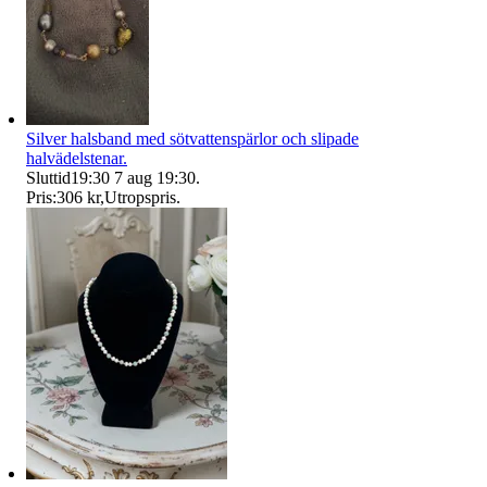
Silver halsband med sötvattenspärlor och slipade
halvädelstenar.
Sluttid
19:30
7 aug 19:30
.
Pris:
306 kr
,
Utropspris
.