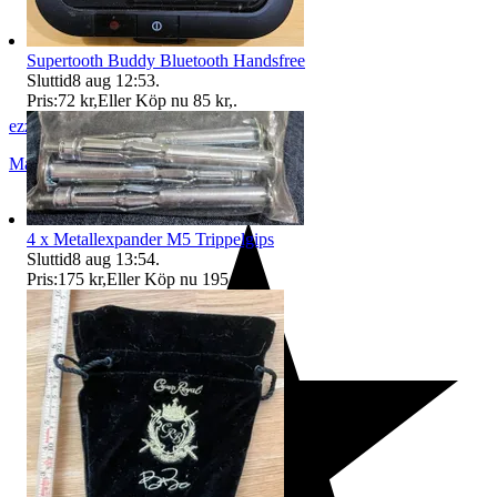
Supertooth Buddy Bluetooth Handsfree
Sluttid
8 aug 12:53
.
Pris:
72 kr
,
Eller Köp nu
85 kr
,
.
ezzz_ezzz
Malmö
,
Sverige
4 x Metallexpander M5 Trippelgips
Sluttid
8 aug 13:54
.
Pris:
175 kr
,
Eller Köp nu
195 kr
,
.