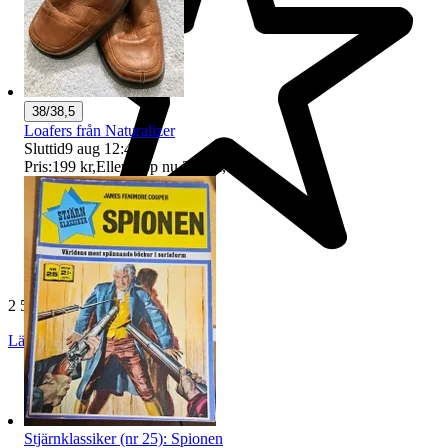
38/38,5
Loafers från Naturalizer
Sluttid
9 aug 12:41
.
Pris:
199 kr
,
Eller Köp nu
225 kr
,
.
2 505 omdömen
Läs omdömen
Följ
Stjärnklassiker (nr 25): Spionen