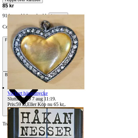
85 kr
91 kr med köparskydd.
Läs mer
CesarinCarton vann auktionen
Frakt
Från 52 kr
Betalning
Via Tradera
Vackert hängsmycke
Sluttid
11:19
7 aug 11:19
.
Pris:
59 kr
,
Eller Köp nu
65 kr
,
.
Traderas köparskydd