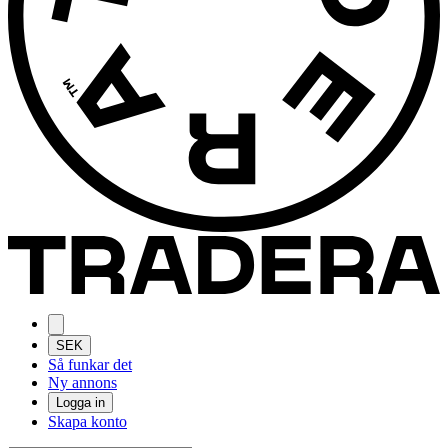
SEK
Så funkar det
Ny annons
Logga in
Skapa konto