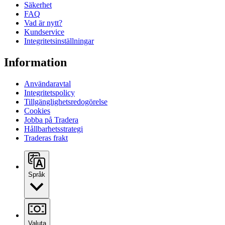
Säkerhet
FAQ
Vad är nytt?
Kundservice
Integritetsinställningar
Information
Användaravtal
Integritetspolicy
Tillgänglighetsredogörelse
Cookies
Jobba på Tradera
Hållbarhetsstrategi
Traderas frakt
Språk
Valuta