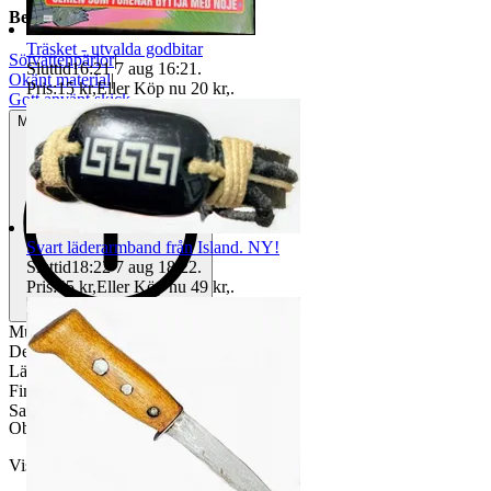
Beskrivning
Träsket - utvalda godbitar
Sötvattenpärlor
|
Sluttid
16:21
7 aug 16:21
.
Okänt material
|
Pris:
15 kr
,
Eller Köp nu
20 kr
,
.
Gott använt skick
Mindre tecken på användning
Svart läderarmband från Island. NY!
Sluttid
18:22
7 aug 18:22
.
Pris:
45 kr
,
Eller Köp nu
49 kr
,
.
Multifärgat, tunnt halsband
De vita pärlorna är sötvattenspärlor
Längd: ca 37 cm
Fint skick!
Samfrakt erbjudes!
Objektnr
739 331 371
Visningar
121