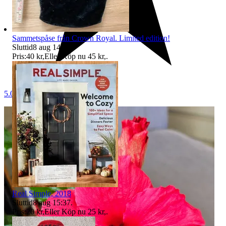
Sammetspåse från Crown Royal. Limited edition!
Sluttid
8 aug 14:54
.
Pris:
40 kr
,
Eller Köp nu
45 kr
,
.
5.0
Real Simple, 2018
Sluttid
8 aug 15:37
.
Pris:
20 kr
,
Eller Köp nu
25 kr
,
.