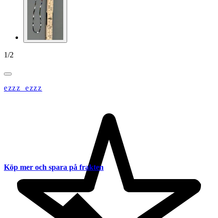
1
/
2
ezzz_ezzz
Köp mer och spara på frakten