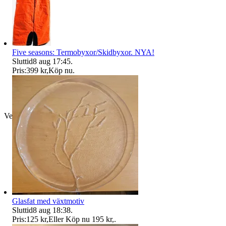
Five seasons: Termobyxor/Skidbyxor. NYA!
Sluttid
8 aug 17:45
.
Pris:
399 kr
,
Köp nu
.
Verifierad
Glasfat med växtmotiv
Sluttid
8 aug 18:38
.
Pris:
125 kr
,
Eller Köp nu
195 kr
,
.