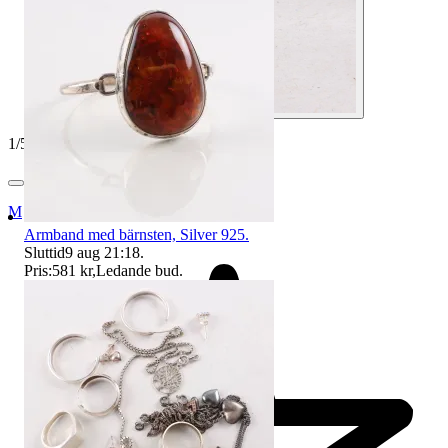
1
/
5
Myrorna
Armband med bärnsten, Silver 925.
Sluttid
9 aug 21:18
.
Pris:
581 kr
,
Ledande bud
.