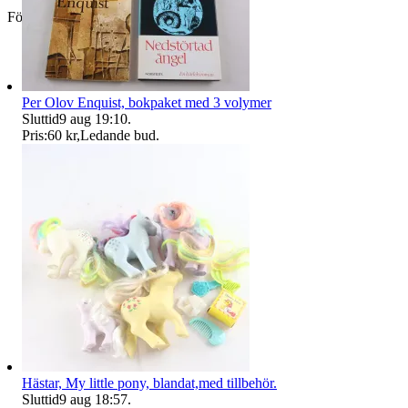
Företag
Per Olov Enquist, bokpaket med 3 volymer
Sluttid
9 aug 19:10
.
Pris:
60 kr
,
Ledande bud
.
Hästar, My little pony, blandat,med tillbehör.
Sluttid
9 aug 18:57
.