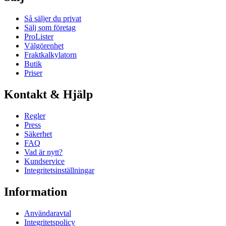
Så säljer du privat
Sälj som företag
ProLister
Välgörenhet
Fraktkalkylatorn
Butik
Priser
Kontakt & Hjälp
Regler
Press
Säkerhet
FAQ
Vad är nytt?
Kundservice
Integritetsinställningar
Information
Användaravtal
Integritetspolicy