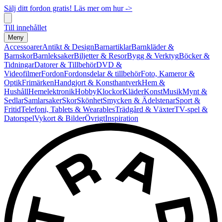
Sälj ditt fordon gratis! Läs mer om hur ->
Till innehållet
Meny
Accessoarer
Antikt & Design
Barnartiklar
Barnkläder &
Barnskor
Barnleksaker
Biljetter & Resor
Bygg & Verktyg
Böcker &
Tidningar
Datorer & Tillbehör
DVD &
Videofilmer
Fordon
Fordonsdelar & tillbehör
Foto, Kameror &
Optik
Frimärken
Handgjort & Konsthantverk
Hem &
Hushåll
Hemelektronik
Hobby
Klockor
Kläder
Konst
Musik
Mynt &
Sedlar
Samlarsaker
Skor
Skönhet
Smycken & Ädelstenar
Sport &
Fritid
Telefoni, Tablets & Wearables
Trädgård & Växter
TV-spel &
Datorspel
Vykort & Bilder
Övrigt
Inspiration