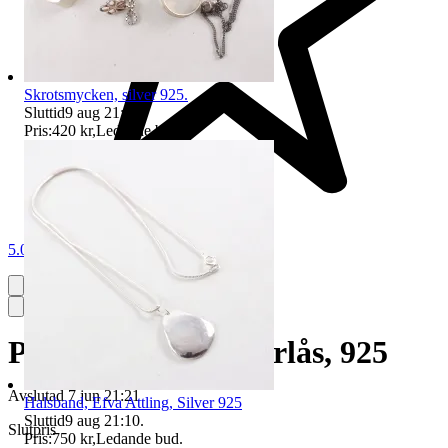
Skrotsmycken, silver 925.
Sluttid
9 aug 21:16
.
Pris:
420 kr
,
Ledande bud
.
5.0
Pärlcollie med silverlås, 925
Avslutad
7 jun 21:21
Halsband, Efva Attling, Silver 925
Sluttid
9 aug 21:10
.
Slutpris
Pris:
750 kr
,
Ledande bud
.