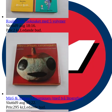
Roald Dahl, bokpaket med 5 volymer
Sluttid
9 aug 18:16
.
Pris:
2 kr
,
Ledande bud
.
Miró & Artigas, Céramiques (med två litografier)
Sluttid
9 aug 19:22
.
Pris:
295 kr
,
Ledande bud
.