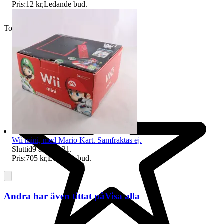
Pris:
12 kr
,
Ledande bud
.
Toppsäljare
Wii mini, med Mario Kart. Samfraktas ej.
Sluttid
9 aug 19:21
.
Pris:
705 kr
,
Ledande bud
.
Andra har även tittat på
Visa alla