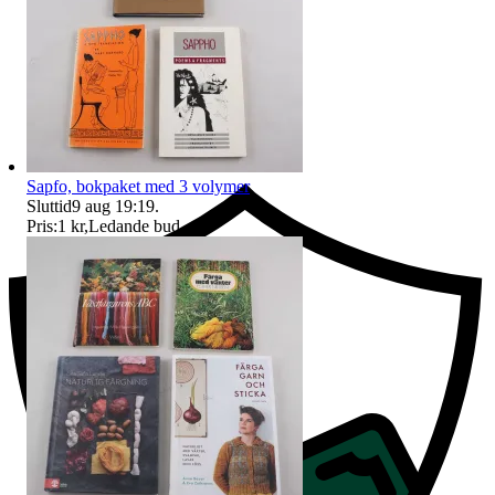
Ersättning om du inte får din vara
Sapfo, bokpaket med 3 volymer
Sluttid
9 aug 19:19
.
Pris:
1 kr
,
Ledande bud
.