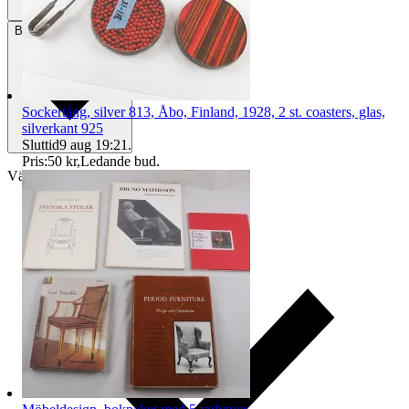
Betalning
Via Tradera
Sockertång, silver 813, Åbo, Finland, 1928, 2 st. coasters, glas,
silverkant 925
Sluttid
9 aug 19:21
.
Pris:
50 kr
,
Ledande bud
.
Välj till köparskydd