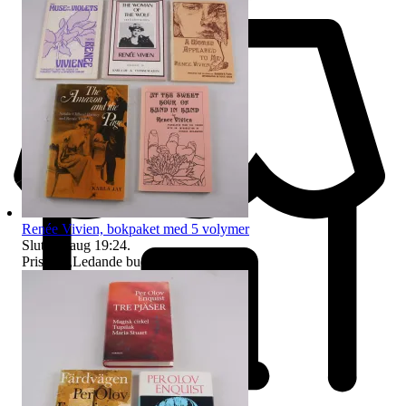
Renée Vivien, bokpaket med 5 volymer
Sluttid
9 aug 19:24
.
Pris:
2 kr
,
Ledande bud
.