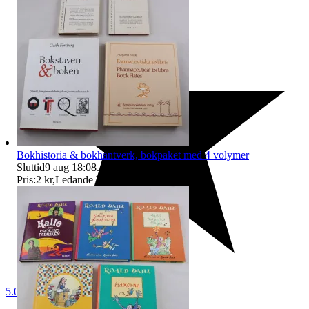
Bokhistoria & bokhantverk, bokpaket med 4 volymer
Sluttid
9 aug 18:08
.
Pris:
2 kr
,
Ledande bud
.
5.0