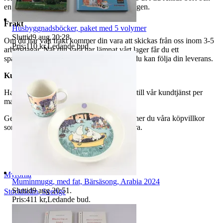
en avgift på 84 kr dras av från återbetalningen.
Frakt
Husbyggnadsböcker, paket med 5 volymer
Sluttid
9 aug 20:28
.
Om du har valt frakt kommer din vara att skickas från oss inom 3-5
Pris:
110 kr
,
Ledande bud
.
arbetsdagar. När din vara har lämnat vårt lager får du ett
spårningsnummer av DSV inom kort där du kan följa din leverans.
Kundservice
Har du frågor eller funderingar hör av dig till vår kundtjänst per
mail:
webbshop@myrorna.se
.
Genom att buda på våra annonser godkänner du våra köpvillkor
som du hittar på vår infosida här på Tradera.
Myrorna
Muminmugg, med fat, Bärsäsong, Arabia 2024
Sluttid
9 aug 20:51
.
Stockholm
,
Sverige
Pris:
411 kr
,
Ledande bud
.