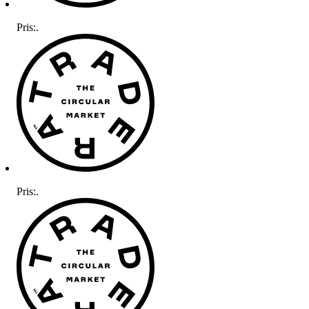
Pris:
.
Pris:
.