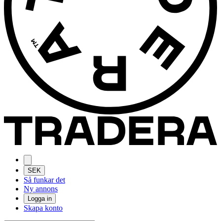
SEK
Så funkar det
Ny annons
Logga in
Skapa konto