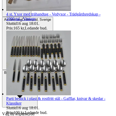
4 st. Yxor med trähandtag - Vedyxor - Trädgårdsredskap -
1900-tal - Vintage
Avhämtning
Östersund, Sverige
Sluttid
16 aug 18:01
.
Pris:
165 kr
,
Ledande bud
.
Betalning
Via Tradera
Parti bestick i plast & rostfritt stål - Gafflar, knivar & skedar -
Klassiker
Sluttid
16 aug 18:01
.
Pris:
100 kr
,
Ledande bud
.
Välj till köparskydd