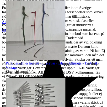
Traderas rabatterade fraktpriser.
Fraktpriset som står angivet i annonsen gäller inom Sveriges
fastland, extra kostnader kan tillkomma för försändelser som kräver
sjö -& flygfrakt samt orter där fraktbolaget har tilläggstaxa.
Vi ansvarar för risken vid transport, dvs. om vara skadas eller
Auktionsbyra
kommer bort under transport. Emballageavgift är inkluderat i
fraktpriset. Vi packar omsorgsfullt med stötdämpande material.
Östersund
,
Sverige
Varan skickas till ditt närmsta ombud/terminalombud som baseras på
ditt postnummer. Den adress Du angett på Tradera vid
bokningstillfället är den vi kommer att använda oss av vid bokning
av frakt. Ska varan skickas till annan adress måste Du som kund
ändra adressen i er Traderaprofil innan betalning av varan. Ni kan Ej
maila nya adressuppgifter till oss.Vi erbjuder samfrakt i den mån det
är möjligt på auktioner som går ut samma dygn. Skicka oss ett mail
Parti lieskaft & lieblad - Lieorvar - Blad - Allmoge - 1900-tal -
efter avslutad auktion för nya betalningsuppgifter, svar kan dröja
Vintage
upp till tre vardagar. Leverans av vara sker upp till 7-10 vardagar
Sluttid
16 aug 18:04
.
efter erhållen betalning. All frakt sker med DSV, kollinummer fås
Pris:
215 kr
,
Ledande bud
.
via e-post. Mobilnummer Måste anges i er traderaprofil då avisering
sker via sms. Lagerhyra & retur för skrymmande gods som
kvarligger hos terminalombud i mer än tre dagar efter avisering,
debiteras från dag fyra löpande per dag enl. DSVs transportvillkor.
Kunden står för returkostnaden vid felaktig leveransuppgift eller ej
utlöst paket med minst 200:-, önskas varan åter sändas tillkommer
ny fraktkostnad. Kunden ansvarar för att inspektera varans skick då
FRAKTSKADA måste anmälas till oss inom 3 dagar från uthämtat