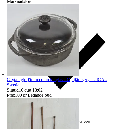
Marknadsförd
Gryta i gjutjärn med lock i glas - Gjutjärnsgryta - ICA -
Sweden
Sluttid
16 aug 18:02
.
Pris:
100 kr
,
Ledande bud
.
Ersättning om varan inte är som beskriven