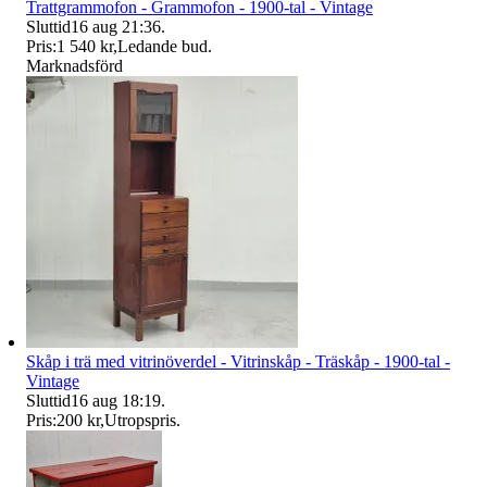
Trattgrammofon - Grammofon - 1900-tal - Vintage
Sluttid
16 aug 21:36
.
Pris:
1 540 kr
,
Ledande bud
.
Marknadsförd
Skåp i trä med vitrinöverdel - Vitrinskåp - Träskåp - 1900-tal -
Vintage
Sluttid
16 aug 18:19
.
Pris:
200 kr
,
Utropspris
.