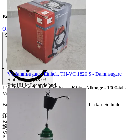
Beskrivning
Okej använt skick
Synliga tecken på slitage
Våtdammsugare - Einhell, TH-VC 1820 S - Dammsugare
Sluttid
16 aug 18:03
.
Pris:
181 kr
,
Ledande bud
.
Låda i spån med lock - Spånkista - Kista - Allmoge - 1900-tal -
Vintage
Bruksslitage så som repor, skavmärken och fläckar. Se bilder.
Objektnr
731 528 879
Höjd: 31 cm
Bredd: 60 cm
Visningar
1 571
Djup: 36 cm
Vikt: 2,3 kg
Publicerad
14 maj 10:35