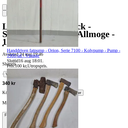
Låda i spån med lock -
Spånkista - Kista - Allmoge -
1900-tal - Vintage
Handdriven fatpump - Orion, Serie 7100 - Kolvpump - Pump -
Avslutad
24 maj 19:46
1900-tal - Vintage
Sluttid
16 aug 18:01
.
Slutpris
Pris:
100 kr
,
Utropspris
.
∙
Visa bud
340 kr
Köparskydd är valfritt hos företag.
Läs mer
Miamaria1080 vann auktionen
Frakt
179 kr DSV