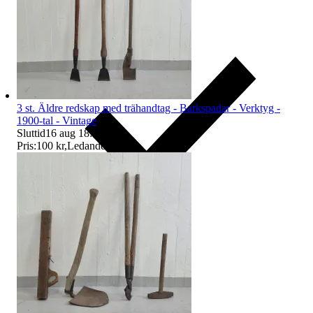
3 st. Äldre redskap med trähandtag - Barkspadar - Verktyg -
1900-tal - Vintage
Sluttid
16 aug 18:02
.
Pris:
100 kr
,
Ledande bud
.
Ersättning om du inte får din vara