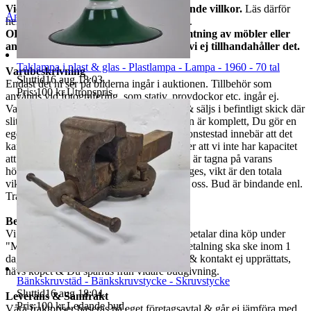
Vid köp av oss godkänner ni nedanstående villkor.
Läs därför
Anmäl
Sälj liknande
hela auktionstexten INNAN ni lägger bud.
OBS! bärhjälp måste medtas vid avhämtning av möbler eller
andra stora och/eller tunga föremål då vi ej tillhandahåller det.
Taklampa i plast & glas - Plastlampa - Lampa - 1960 - 70 tal
Varubeskrivning
Sluttid
16 aug 18:03
.
Endast det ni ser på bilderna ingår i auktionen. Tillbehör som
Pris:
100 kr
,
Utropspris
.
används vid fotografering, som stativ, provdockor etc. ingår ej.
Varorna är begagnade om ej annat anges & säljs i befintligt skick där
slitage kan finnas. Vi garanterar ej att varan är komplett, Du gör en
egen bedömning enligt bilderna. Ej funktionstestad innebär att det
kan saknas delar, att den är ur funktion eller att vi inte har kapacitet
att utföra ett funktionstest. Mått som anges är tagna på varans
högsta/längsta/bredaste del om annat ej anges, vikt är den totala
vikten på varan. Vid frågor måste ni maila oss. Bud är bindande enl.
Traderas regler.
Betalning
Vi använder oss av Traderabetalning. Du betalar dina köp under
"Mina köp". Ni kan Ej betala i butiken. Betalning ska ske inom 1
dagar. Om betalning ej sker inom 3 dagar & kontakt ej upprättats,
hävs köpet & Du spärras från vidare budgivning.
Bänkskruvstäd - Bänkskruvstycke - Skruvstycke
Sluttid
16 aug 18:04
.
Leverans & Samfrakt
Pris:
100 kr
,
Ledande bud
.
Våra fraktpriser baseras på eget företagsavtal & går ej jämföra med