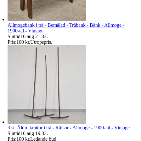
Allmogebänk i trä - Bemålad - Träbänk - Bänk - Allmoge -
1900-tal - Vintage
Sluttid
16 aug 21:33
.
Pris:
100 kr
,
Utropspris
.
3 st. Äldre krattor i trä - Räfsor - Allmoge - 1900-tal - Vintage
Sluttid
16 aug 19:33
.
Pris:
100 kr
,
Ledande bud
.