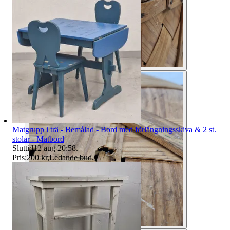
Matgrupp i trä - Bemålad - Bord med förlängningsskiva & 2 st.
stolar - Matbord
Sluttid
12 aug 20:58
.
Pris:
200 kr
,
Ledande bud
.