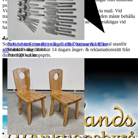
paket.
Vid en transportskada skall kunden kontakta oss via mail. Vid
transportskada får kunden ej använda varan & kunden måste behålla
varans emballage, så att hela paketet & varan kan besiktigas vid
handläggning av skadeärende.
Ångerrätt & Reklamation
Parti bestick i rostfritt stål - Gafflar, knivar & gafflar
Som kund omfattas du av lagen om Distansavtal & avtal utanför
Sluttid
16 aug 18:04
.
affärslokal vilket innebär 14 dagars ånger- & reklamationsrätt från
5.0
Pris:
100 kr
,
Utropspris
.
du mottagit varan.
ÅNGERRÄTT
Gäller ej köp gjorda av näringsidkare. Kund ska inom 14 dagar efter
mottagen vara meddela oss via mail till tradera@jabab.se att man
avser att utnyttja ångerrätten. Meddelandet ska innehålla
objektsnummer. Retur ska ske på kundens bekostnad och vara oss
tillhanda inom 14 dagar från det att vi meddelats om ångerrättens
utnyttjande och sändas direkt till det säljande auktionshusets adress -
observera att det inte får skickas till paketombud.
Det är kundens ansvar att objektet skickas tillbaka i exakt samma
skick som vid köptillfället och är skyldig att paketera och hantera
auktionsobjektet så att det inte skadas under transporten. Vi har rätt
att göra avdrag motsvarande den värdeminskning som uppstått till
följd av att kund har hanterat varan i större omfattning än som varit