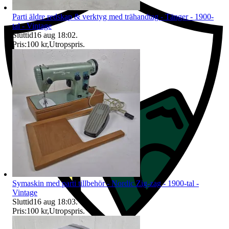
Parti äldre redskap & verktyg med trähandtag - Tänger - 1900-
tal - Vintage
Sluttid
16 aug 18:02
.
Pris:
100 kr
,
Utropspris
.
Symaskin med parti tillbehör - Nordic Zig-zag - 1900-tal -
Vintage
Sluttid
16 aug 18:03
.
Pris:
100 kr
,
Utropspris
.