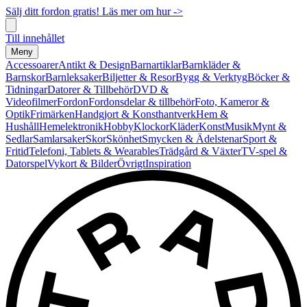
Sälj ditt fordon gratis! Läs mer om hur ->
Till innehållet
Meny
Accessoarer
Antikt & Design
Barnartiklar
Barnkläder &
Barnskor
Barnleksaker
Biljetter & Resor
Bygg & Verktyg
Böcker &
Tidningar
Datorer & Tillbehör
DVD &
Videofilmer
Fordon
Fordonsdelar & tillbehör
Foto, Kameror &
Optik
Frimärken
Handgjort & Konsthantverk
Hem &
Hushåll
Hemelektronik
Hobby
Klockor
Kläder
Konst
Musik
Mynt &
Sedlar
Samlarsaker
Skor
Skönhet
Smycken & Ädelstenar
Sport &
Fritid
Telefoni, Tablets & Wearables
Trädgård & Växter
TV-spel &
Datorspel
Vykort & Bilder
Övrigt
Inspiration