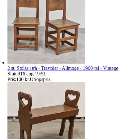
2 st. Stolar i trä - Trästolar - Allmoge - 1900-tal - Vintage
Sluttid
16 aug 19:51
.
Pris:
100 kr
,
Utropspris
.