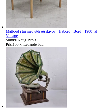
Matbord i trä med utdragsskivor - Träbord - Bord - 1900-tal -
Vintage
Sluttid
16 aug 19:53
.
Pris:
100 kr
,
Ledande bud
.