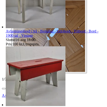
Avlastningsbord i trä - Bemålad - Sidobord - Träbord - Bord -
1900-tal - Vintage
Sluttid
16 aug 18:00
.
Pris:
100 kr
,
Utropspris
.
1
/
7
Auktionsbyra