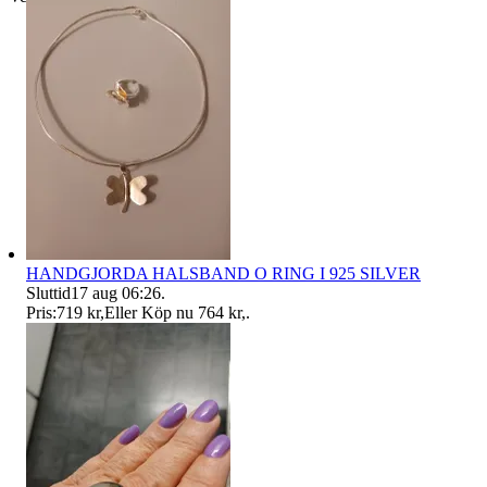
HANDGJORDA HALSBAND O RING I 925 SILVER
Sluttid
17 aug 06:26
.
Pris:
719 kr
,
Eller Köp nu
764 kr
,
.