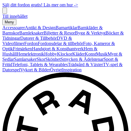
Sälj ditt fordon gratis! Läs mer om hur ->
Till innehållet
Meny
Accessoarer
Antikt & Design
Barnartiklar
Barnkläder &
Barnskor
Barnleksaker
Biljetter & Resor
Bygg & Verktyg
Böcker &
Tidningar
Datorer & Tillbehör
DVD &
Videofilmer
Fordon
Fordonsdelar & tillbehör
Foto, Kameror &
Optik
Frimärken
Handgjort & Konsthantverk
Hem &
Hushåll
Hemelektronik
Hobby
Klockor
Kläder
Konst
Musik
Mynt &
Sedlar
Samlarsaker
Skor
Skönhet
Smycken & Ädelstenar
Sport &
Fritid
Telefoni, Tablets & Wearables
Trädgård & Växter
TV-spel &
Datorspel
Vykort & Bilder
Övrigt
Inspiration