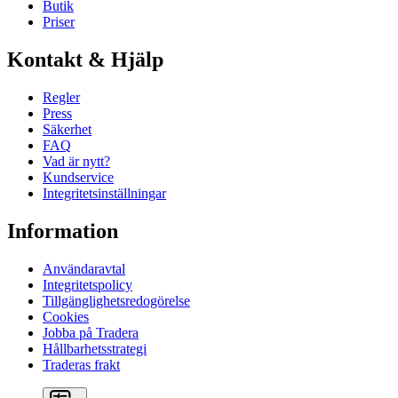
Butik
Priser
Kontakt & Hjälp
Regler
Press
Säkerhet
FAQ
Vad är nytt?
Kundservice
Integritetsinställningar
Information
Användaravtal
Integritetspolicy
Tillgänglighetsredogörelse
Cookies
Jobba på Tradera
Hållbarhetsstrategi
Traderas frakt