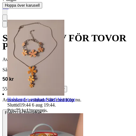
Hoppa över karusell
5.0
SMIDIG KNIV FÖR TOVOR
PÅ DJUR NY
Avslutad
31 jul 17:52
Såld för
50 kr
55 kr med köparskydd.
Läs mer
Halsband o armband med blommor
Annonsen är avslutad. Såld med Köp nu.
Sluttid
19:44
6 aug 19:44
.
Pris:
75 kr
,
Utropspris
.
Frakt
22 kr Frimärken