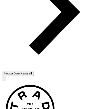
Hoppa över karusell