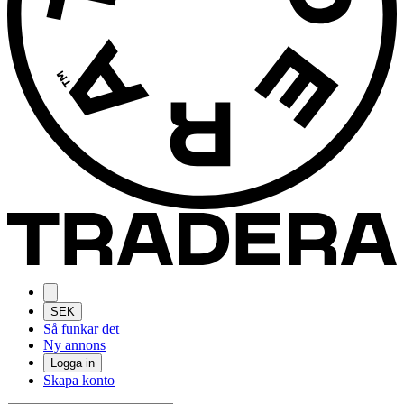
SEK
Så funkar det
Ny annons
Logga in
Skapa konto