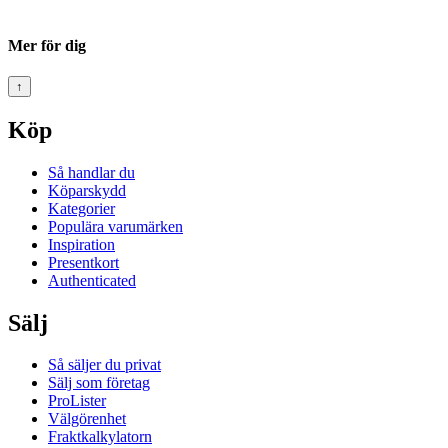
Mer för dig
↑
Köp
Så handlar du
Köparskydd
Kategorier
Populära varumärken
Inspiration
Presentkort
Authenticated
Sälj
Så säljer du privat
Sälj som företag
ProLister
Välgörenhet
Fraktkalkylatorn