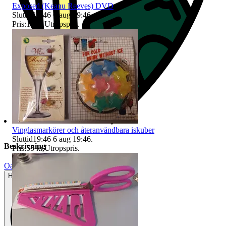
Exposed (Keanu Reeves) DVD
Sluttid
19:46
6 aug 19:46
.
Pris:
19 kr
,
Utropspris
.
Vinglasmarkörer och återanvändbara iskuber
Sluttid
19:46
6 aug 19:46
.
Beskrivning
Pris:
55 kr
,
Utropspris
.
Oanvänt
Helt ny och aldrig använd