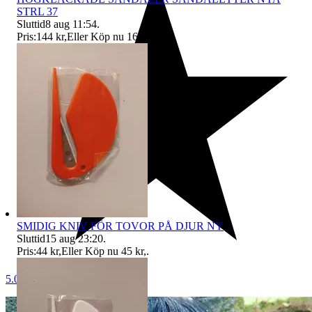
STRL 37
Sluttid
8 aug 11:54
.
Pris:
144 kr
,
Eller Köp nu
161 kr
,
.
SMIDIG KNIV FÖR TOVOR PÅ DJUR NY
Sluttid
15 aug 23:20
.
Pris:
44 kr
,
Eller Köp nu
45 kr
,
.
5.0