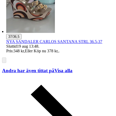
37/36,5
NYA SANDALER CARLOS SANTANA STRL 36.5-37
Sluttid
19 aug 13:48
.
Pris:
348 kr
,
Eller Köp nu
378 kr
,
.
Andra har även tittat på
Visa alla