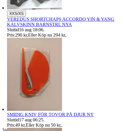
XXS/XS
VEREDUS SHORTCHAPS ACCORDO YIN & YANG
KALVSKINN BARNSTRL NYA
Sluttid
16 aug 18:06
.
Pris:
290 kr
,
Eller Köp nu
294 kr
,
.
SMIDIG KNIV FÖR TOVOR PÅ DJUR NY
Sluttid
17 aug 06:25
.
Pris:
49 kr
,
Eller Köp nu
50 kr
,
.
Verifierad