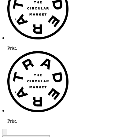
Pris:
.
Pris:
.