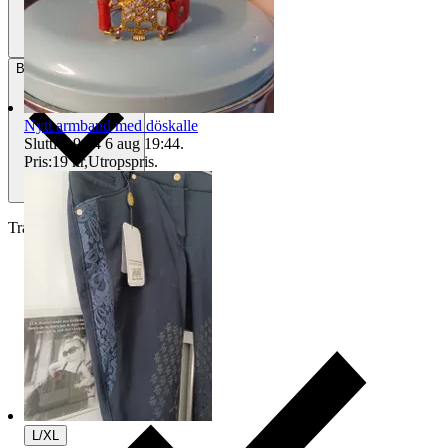
Betalning
Via Tradera
Nytt armband med döskalle
Sluttid
19:44
6 aug 19:44
.
Pris:
19 kr
,
Utropspris
.
Traderas köparskydd
L/XL