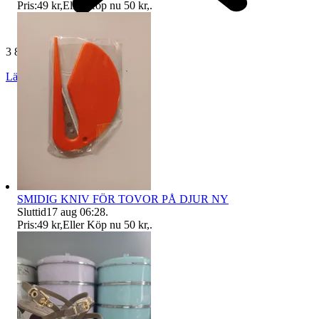
Pris:
49 kr
,
Eller Köp nu
50 kr
,
.
3 814 omdömen
Läs omdömen
Följ
SMIDIG KNIV FÖR TOVOR PÅ DJUR NY
Sluttid
17 aug 06:28
.
Pris:
49 kr
,
Eller Köp nu
50 kr
,
.