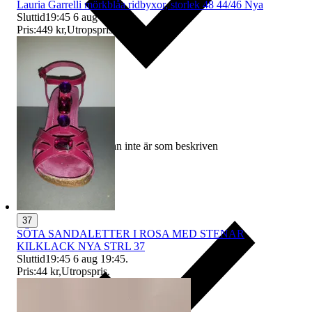
Lauria Garrelli mörkblåa ridbyxor, storlek 48 44/46 Nya
Sluttid
19:45
6 aug 19:45
.
Pris:
449 kr
,
Utropspris
.
Ersättning om varan inte är som beskriven
37
SÖTA SANDALETTER I ROSA MED STENAR
KILKLACK NYA STRL 37
Sluttid
19:45
6 aug 19:45
.
Pris:
44 kr
,
Utropspris
.