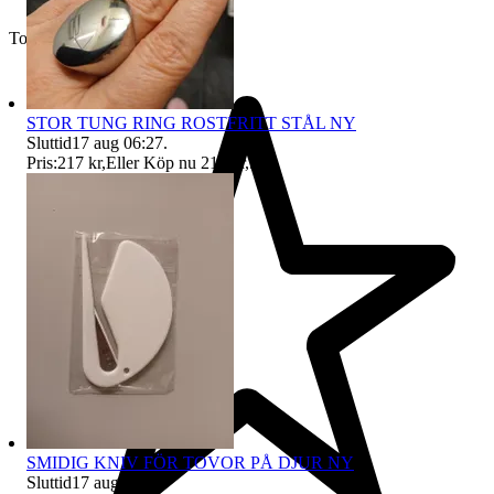
Toppsäljare
STOR TUNG RING ROSTFRITT STÅL NY
Sluttid
17 aug 06:27
.
Pris:
217 kr
,
Eller Köp nu
218 kr
,
.
SMIDIG KNIV FÖR TOVOR PÅ DJUR NY
Sluttid
17 aug 06:28
.