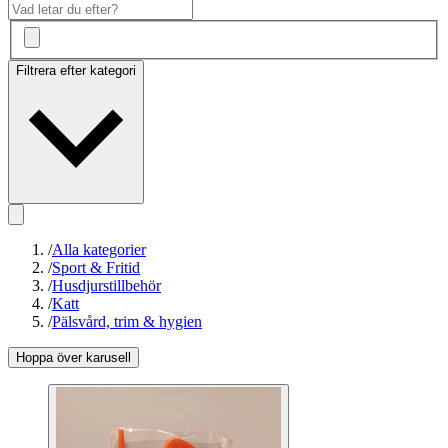
Filtrera efter kategori
/
Alla kategorier
/
Sport & Fritid
/
Husdjurstillbehör
/
Katt
/
Pälsvård, trim & hygien
Hoppa över karusell