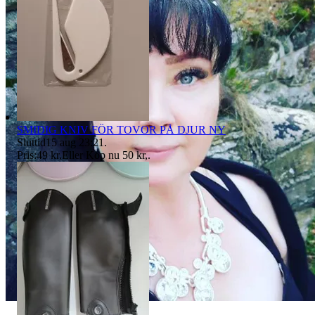
SMIDIG KNIV FÖR TOVOR PÅ DJUR NY
Sluttid
15 aug 23:21
.
Pris:
49 kr
,
Eller Köp nu
50 kr
,
.