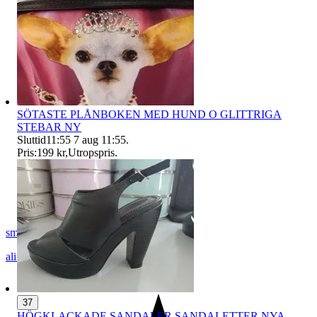
SÖTASTE PLÅNBOKEN MED HUND O GLITTRIGA
STEBAR NY
Sluttid
11:55
7 aug 11:55
.
Pris:
199 kr
,
Utropspris
.
smilla222
alingsås
,
Sverige
37
HÖGKLACKADE SANDALER SANDALETTER NYA