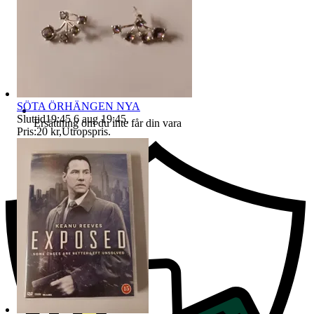
SÖTA ÖRHÄNGEN NYA
Sluttid
19:45
6 aug 19:45
.
Ersättning om du inte får din vara
Pris:
20 kr
,
Utropspris
.