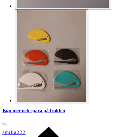
Köp mer och spara på frakten
1
/
3
smilla222