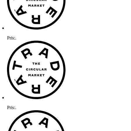
Pris:
.
Pris:
.