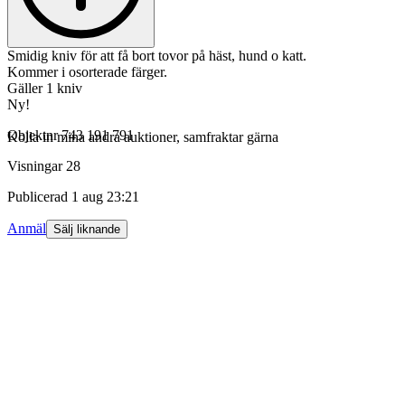
Smidig kniv för att få bort tovor på häst, hund o katt.
Kommer i osorterade färger.
Gäller 1 kniv
Ny!
Objektnr
743 191 791
Kolla in mina andra auktioner, samfraktar gärna
Visningar
28
Publicerad
1 aug 23:21
Anmäl
Sälj liknande