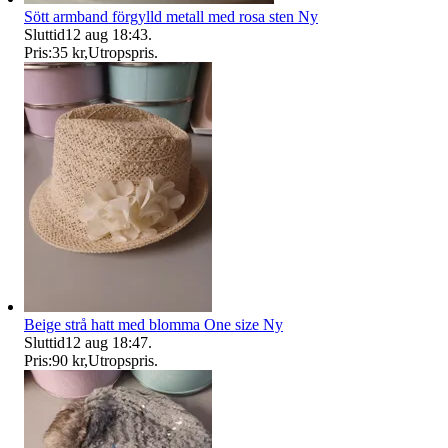
Sött armband förgylld metall med rosa sten Ny
Sluttid
12 aug 18:43
.
Pris:
35 kr
,
Utropspris
.
Beige strå hatt med blomma One size Ny
Sluttid
12 aug 18:47
.
Pris:
90 kr
,
Utropspris
.