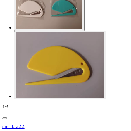
1
/
3
smilla222