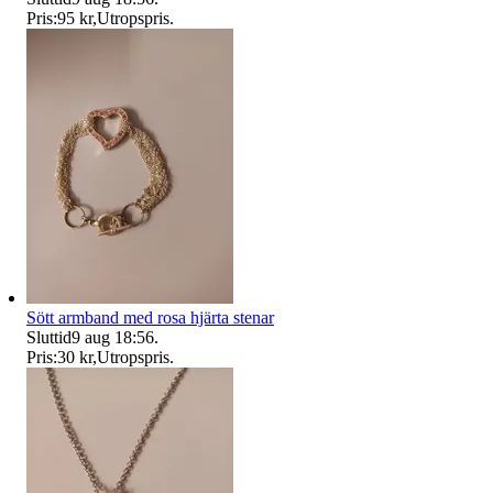
Pris:
95 kr
,
Utropspris
.
Sött armband med rosa hjärta stenar
Sluttid
9 aug 18:56
.
Pris:
30 kr
,
Utropspris
.