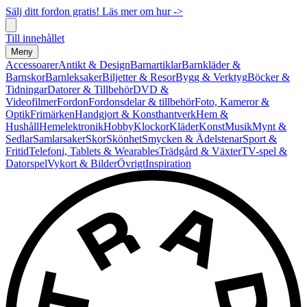
Sälj ditt fordon gratis! Läs mer om hur ->
Till innehållet
Meny
Accessoarer
Antikt & Design
Barnartiklar
Barnkläder &
Barnskor
Barnleksaker
Biljetter & Resor
Bygg & Verktyg
Böcker &
Tidningar
Datorer & Tillbehör
DVD &
Videofilmer
Fordon
Fordonsdelar & tillbehör
Foto, Kameror &
Optik
Frimärken
Handgjort & Konsthantverk
Hem &
Hushåll
Hemelektronik
Hobby
Klockor
Kläder
Konst
Musik
Mynt &
Sedlar
Samlarsaker
Skor
Skönhet
Smycken & Ädelstenar
Sport &
Fritid
Telefoni, Tablets & Wearables
Trädgård & Växter
TV-spel &
Datorspel
Vykort & Bilder
Övrigt
Inspiration