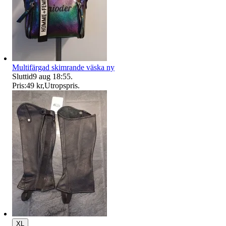
Multifärgad skimrande väska ny
Sluttid
9 aug 18:55
.
Pris:
49 kr
,
Utropspris
.
XL