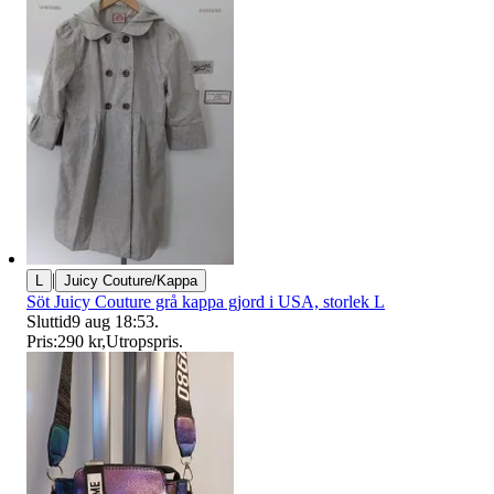
|
L
Juicy Couture/Kappa
Söt Juicy Couture grå kappa gjord i USA, storlek L
Sluttid
9 aug 18:53
.
Pris:
290 kr
,
Utropspris
.