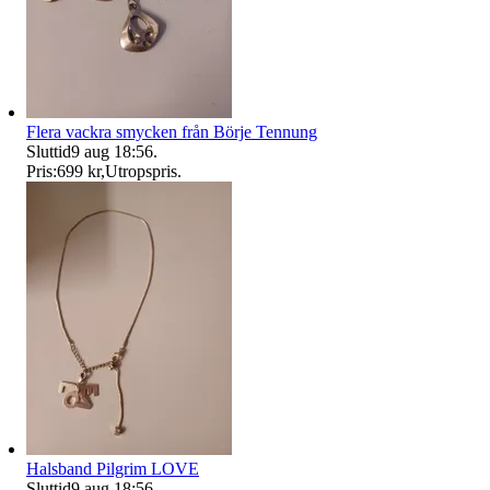
Flera vackra smycken från Börje Tennung
Sluttid
9 aug 18:56
.
Pris:
699 kr
,
Utropspris
.
Halsband Pilgrim LOVE
Sluttid
9 aug 18:56
.