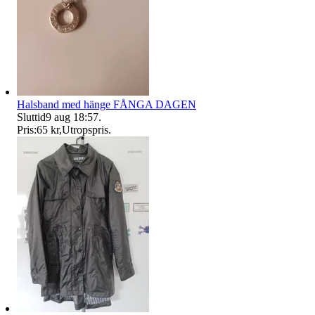
Halsband med hänge FÅNGA DAGEN
Sluttid
9 aug 18:57
.
Pris:
65 kr
,
Utropspris
.