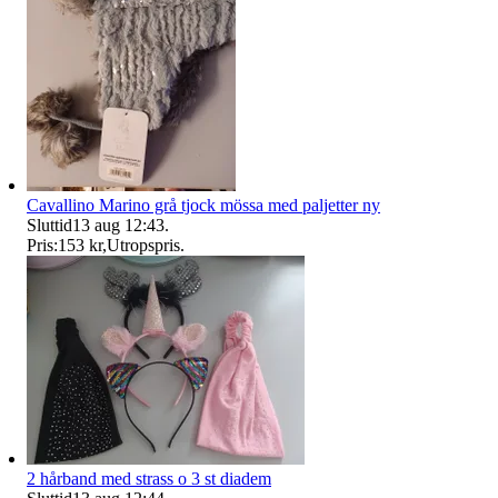
Cavallino Marino grå tjock mössa med paljetter ny
Sluttid
13 aug 12:43
.
Pris:
153 kr
,
Utropspris
.
2 hårband med strass o 3 st diadem