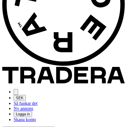
SEK
Så funkar det
Ny annons
Logga in
Skapa konto