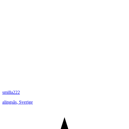
smilla222
alingsås
,
Sverige