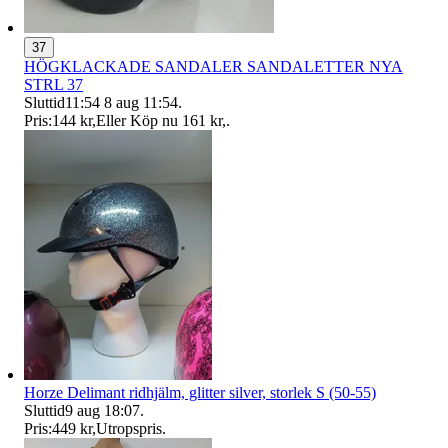
37
HÖGKLACKADE SANDALER SANDALETTER NYA
STRL 37
Sluttid
11:54
8 aug 11:54
.
Pris:
144 kr
,
Eller Köp nu
161 kr
,
.
Horze Delimant ridhjälm, glitter silver, storlek S (50-55)
Sluttid
9 aug 18:07
.
Pris:
449 kr
,
Utropspris
.