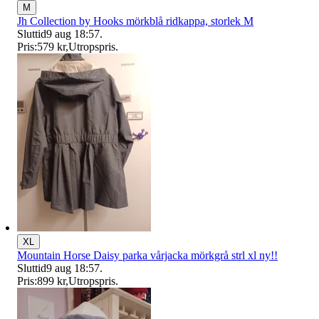
M
Jh Collection by Hooks mörkblå ridkappa, storlek M
Sluttid
9 aug 18:57
.
Pris:
579 kr
,
Utropspris
.
XL
Mountain Horse Daisy parka vårjacka mörkgrå strl xl ny!!
Sluttid
9 aug 18:57
.
Pris:
899 kr
,
Utropspris
.