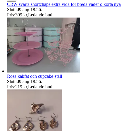
CRW svarta shortchaps extra vida för breda vader o korta nya
Sluttid
9 aug 18:56
.
Pris:
399 kr
,
Ledande bud
.
Rosa kakfat och cupcake-ställ
Sluttid
9 aug 18:56
.
Pris:
219 kr
,
Ledande bud
.