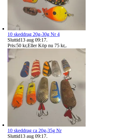
10 skeddrag 20g-30g Nr 4
Sluttid
13 aug 09:17
.
Pris:
50 kr
,
Eller Köp nu
75 kr
,
.
10 skeddrag ca 20g-35g Nr
Sluttid
13 aug 09:17
.