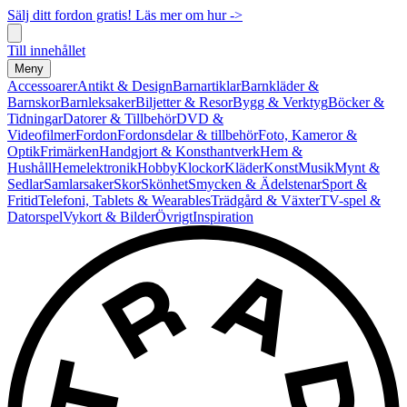
Sälj ditt fordon gratis! Läs mer om hur ->
Till innehållet
Meny
Accessoarer
Antikt & Design
Barnartiklar
Barnkläder &
Barnskor
Barnleksaker
Biljetter & Resor
Bygg & Verktyg
Böcker &
Tidningar
Datorer & Tillbehör
DVD &
Videofilmer
Fordon
Fordonsdelar & tillbehör
Foto, Kameror &
Optik
Frimärken
Handgjort & Konsthantverk
Hem &
Hushåll
Hemelektronik
Hobby
Klockor
Kläder
Konst
Musik
Mynt &
Sedlar
Samlarsaker
Skor
Skönhet
Smycken & Ädelstenar
Sport &
Fritid
Telefoni, Tablets & Wearables
Trädgård & Växter
TV-spel &
Datorspel
Vykort & Bilder
Övrigt
Inspiration