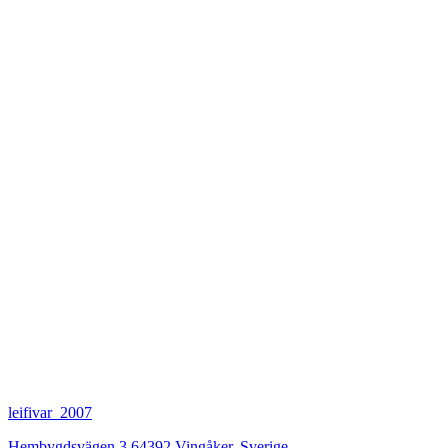
leifivar_2007
Hembygdsvägen 3 64392 Vingåker
,
Sverige