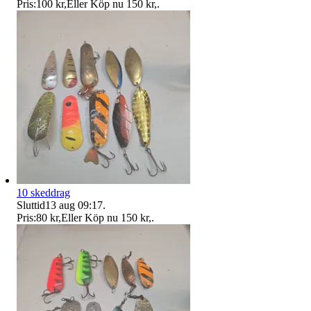
Pris:
100 kr
,
Eller Köp nu
150 kr
,
.
10 skeddrag
Sluttid
13 aug 09:17
.
Pris:
80 kr
,
Eller Köp nu
150 kr
,
.