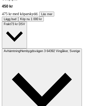
450 kr
475 kr med köparskydd.
Läs mer
Lägg bud
Köp nu 1 000 kr
Frakt
73 kr DSV
Avhämtning
Hembygdsvägen 3 64392 Vingåker, Sverige