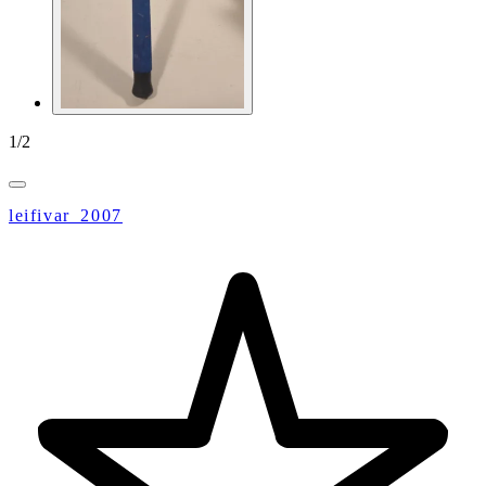
1
/
2
leifivar_2007