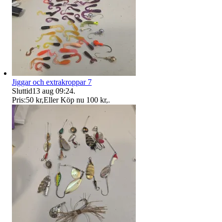
Jiggar och extrakroppar 7
Sluttid
13 aug 09:24
.
Pris:
50 kr
,
Eller Köp nu
100 kr
,
.