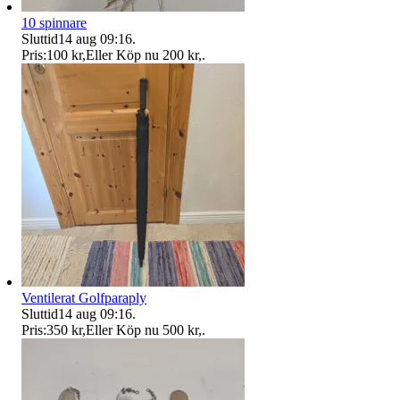
10 spinnare
Sluttid
14 aug 09:16
.
Pris:
100 kr
,
Eller Köp nu
200 kr
,
.
Ventilerat Golfparaply
Sluttid
14 aug 09:16
.
Pris:
350 kr
,
Eller Köp nu
500 kr
,
.