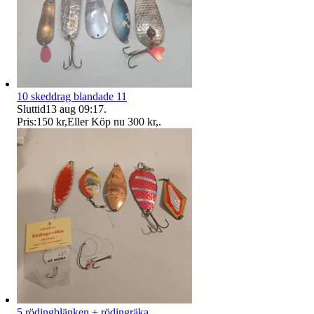
10 skeddrag blandade 11
Sluttid
13 aug 09:17
.
Pris:
150 kr
,
Eller Köp nu
300 kr
,
.
5 rödingblänken + rödingräka