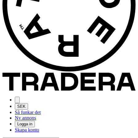
SEK
Så funkar det
Ny annons
Logga in
Skapa konto