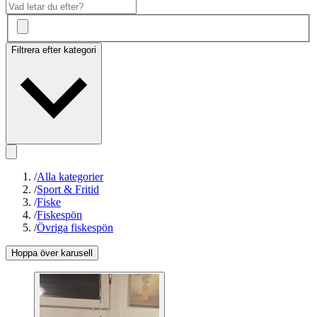
Filtrera efter kategori
/
Alla kategorier
/
Sport & Fritid
/
Fiske
/
Fiskespön
/
Övriga fiskespön
Hoppa över karusell