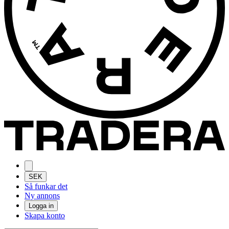
SEK
Så funkar det
Ny annons
Logga in
Skapa konto