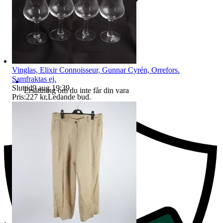
Vinglas, Elixir Connoisseur, Gunnar Cyrén, Orrefors.
Samfraktas ej.
Sluttid
9 aug 19:39
.
Ersättning om du inte får din vara
Pris:
227 kr
,
Ledande bud
.