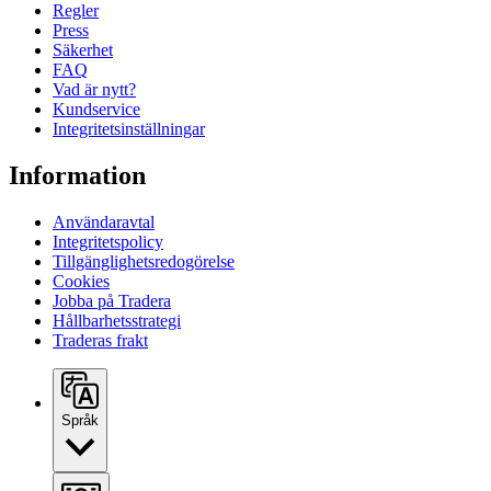
Regler
Press
Säkerhet
FAQ
Vad är nytt?
Kundservice
Integritetsinställningar
Information
Användaravtal
Integritetspolicy
Tillgänglighetsredogörelse
Cookies
Jobba på Tradera
Hållbarhetsstrategi
Traderas frakt
Språk