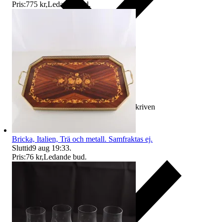
Pris:
775 kr
,
Ledande bud
.
Ersättning om varan inte är som beskriven
Bricka, Italien, Trä och metall. Samfraktas ej.
Sluttid
9 aug 19:33
.
Pris:
76 kr
,
Ledande bud
.