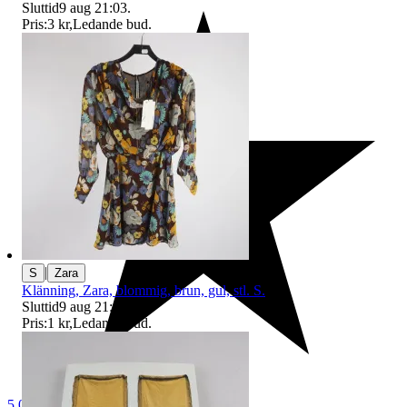
Sluttid
9 aug 21:03
.
Pris:
3 kr
,
Ledande bud
.
|
S
Zara
Klänning, Zara, blommig, brun, gul, stl. S.
Sluttid
9 aug 21:20
.
Pris:
1 kr
,
Ledande bud
.
5.0