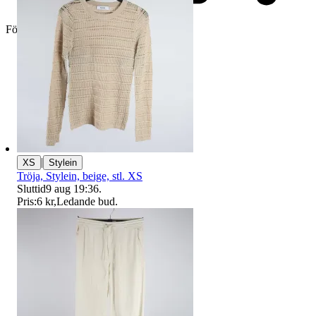
Företag
|
XS
Stylein
Tröja, Stylein, beige, stl. XS
Sluttid
9 aug 19:36
.
Pris:
6 kr
,
Ledande bud
.