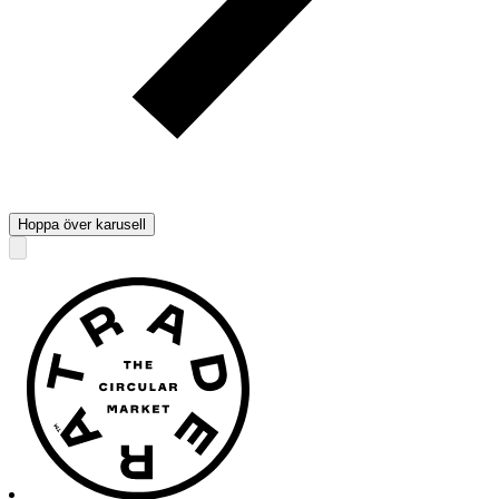
Hoppa över karusell