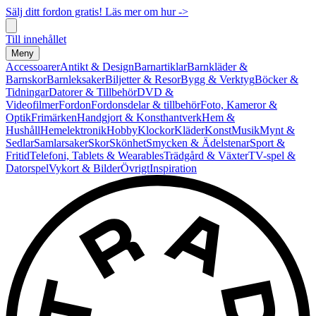
Sälj ditt fordon gratis! Läs mer om hur ->
Till innehållet
Meny
Accessoarer
Antikt & Design
Barnartiklar
Barnkläder &
Barnskor
Barnleksaker
Biljetter & Resor
Bygg & Verktyg
Böcker &
Tidningar
Datorer & Tillbehör
DVD &
Videofilmer
Fordon
Fordonsdelar & tillbehör
Foto, Kameror &
Optik
Frimärken
Handgjort & Konsthantverk
Hem &
Hushåll
Hemelektronik
Hobby
Klockor
Kläder
Konst
Musik
Mynt &
Sedlar
Samlarsaker
Skor
Skönhet
Smycken & Ädelstenar
Sport &
Fritid
Telefoni, Tablets & Wearables
Trädgård & Växter
TV-spel &
Datorspel
Vykort & Bilder
Övrigt
Inspiration