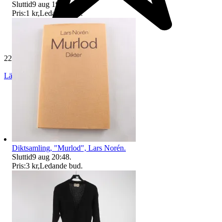
Sluttid
9 aug 19:28
.
Pris:
1 kr
,
Ledande bud
.
229 394 omdömen
Läs omdömen
Följ
Diktsamling, "Murlod", Lars Norén.
Sluttid
9 aug 20:48
.
Pris:
3 kr
,
Ledande bud
.