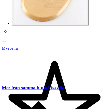
1
/
2
Myrorna
Mer från samma butik
Visa alla