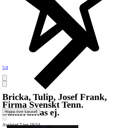
5.0
Bricka, Tulip, Josef Frank,
Firma Svenskt Tenn.
Samfraktas ej.
Hoppa över karusell
Avslutad
7 jun 19:54