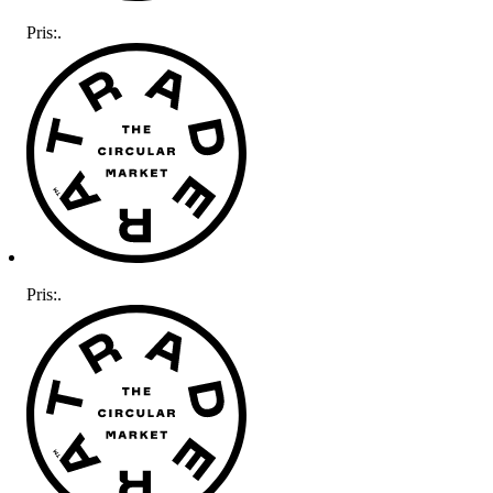
Pris:
.
Pris:
.