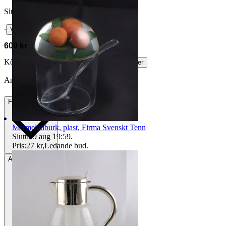
Slutpris
∙
Visa bud
600 kr
Köparskydd är valfritt hos företag.
Läs mer
Anna Wi vann auktionen
Frakt
84 kr DSV
Marmeladburk, plast, Firma Svenskt Tenn
Sluttid
9 aug 19:59
.
Pris:
27 kr
,
Ledande bud
.
Avhämtning
Stockholm, Sverige