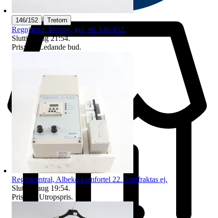
|
146/152
Tretorn
Regnjacka, Tretorn, gul, stl. 146/152.
Sluttid
9 aug 21:54
.
Pris:
5 kr
,
Ledande bud
.
Reglercentral, Albeko komfortel 22. Samfraktas ej.
Sluttid
9 aug 19:54
.
Pris:
1 kr
,
Utropspris
.