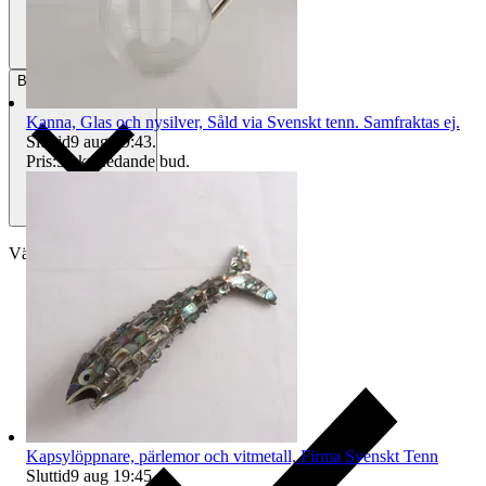
Betalning
Via Tradera
Kanna, Glas och nysilver, Såld via Svenskt tenn. Samfraktas ej.
Sluttid
9 aug 19:43
.
Pris:
55 kr
,
Ledande bud
.
Välj till köparskydd
Kapsylöppnare, pärlemor och vitmetall, Firma Svenskt Tenn
Sluttid
9 aug 19:45
.