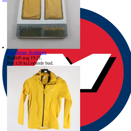
Eva Hesse, Sculpture
Sluttid
9 aug 19:21
.
Pris:
120 kr
,
Ledande bud
.