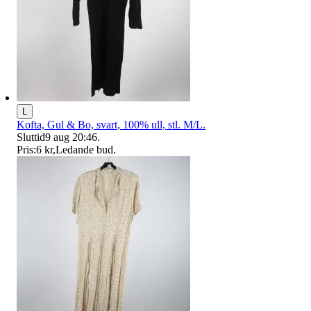
L
Kofta, Gul & Bo, svart, 100% ull, stl. M/L.
Sluttid
9 aug 20:46
.
Pris:
6 kr
,
Ledande bud
.