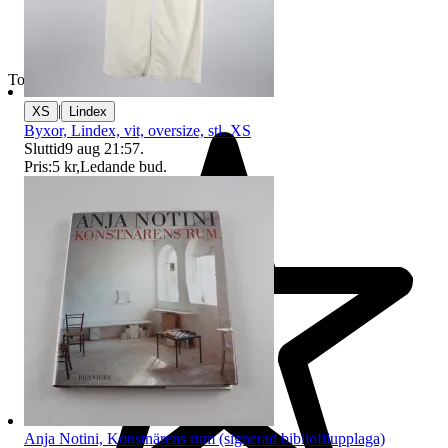
Toppsäljare
|
XS
Lindex
Byxor, Lindex, vit, oversize, stl. XS
Sluttid
9 aug 21:57
.
Pris:
5 kr
,
Ledande bud
.
Anja Notini, Konstnärens rum (signerad bibliofilupplaga)