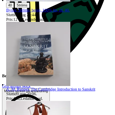
|
40
Ströms
Byxor, Ströms, beige, 100% lin, stl. 40.
Sluttid
9 aug 20:44
.
Pris:
12 kr
,
Ledande bud
.
Beskrivning
Gott använt skick
A. M. Ruppel, The Cambridge Introduction to Sanskrit
Mindre tecken på användning
Sluttid
9 aug 20:06
.
Pris:
1 kr
,
Ledande bud
.