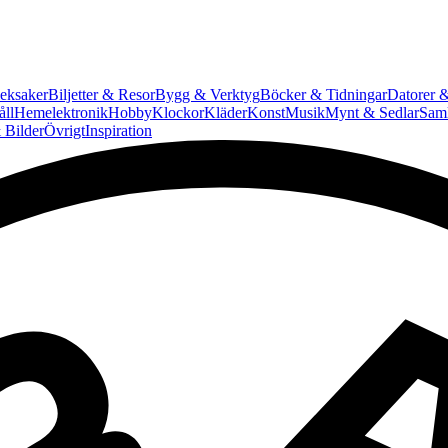
eksaker
Biljetter & Resor
Bygg & Verktyg
Böcker & Tidningar
Datorer &
ll
Hemelektronik
Hobby
Klockor
Kläder
Konst
Musik
Mynt & Sedlar
Saml
 Bilder
Övrigt
Inspiration