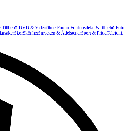
 Tillbehör
DVD & Videofilmer
Fordon
Fordonsdelar & tillbehör
Foto,
arsaker
Skor
Skönhet
Smycken & Ädelstenar
Sport & Fritid
Telefoni,