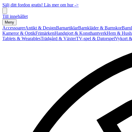
Sälj ditt fordon gratis! Läs mer om hur ->
Till innehållet
Meny
Accessoarer
Antikt & Design
Barnartiklar
Barnkläder & Barnskor
Barnl
Kameror & Optik
Frimärken
Handgjort & Konsthantverk
Hem & Hushå
Tablets & Wearables
Trädgård & Växter
TV-spel & Datorspel
Vykort &