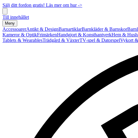
Sälj ditt fordon gratis! Läs mer om hur ->
Till innehållet
Meny
Accessoarer
Antikt & Design
Barnartiklar
Barnkläder & Barnskor
Barnl
Kameror & Optik
Frimärken
Handgjort & Konsthantverk
Hem & Hushå
Tablets & Wearables
Trädgård & Växter
TV-spel & Datorspel
Vykort &