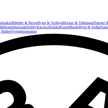
eksaker
Biljetter & Resor
Bygg & Verktyg
Böcker & Tidningar
Datorer &
ll
Hemelektronik
Hobby
Klockor
Kläder
Konst
Musik
Mynt & Sedlar
Saml
 Bilder
Övrigt
Inspiration