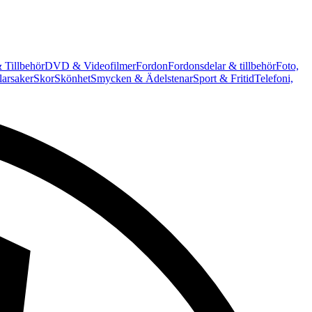
 Tillbehör
DVD & Videofilmer
Fordon
Fordonsdelar & tillbehör
Foto,
arsaker
Skor
Skönhet
Smycken & Ädelstenar
Sport & Fritid
Telefoni,