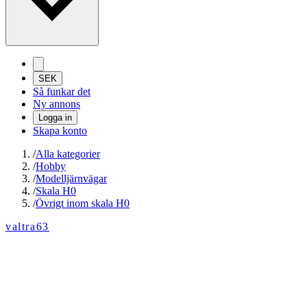
SEK
Så funkar det
Ny annons
Logga in
Skapa konto
/
Alla kategorier
/
Hobby
/
Modelljärnvägar
/
Skala H0
/
Övrigt inom skala H0
valtra63