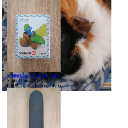
Schleich Smurf i lövbil 40264
Sluttid
11 aug 19:03
.
Pris:
99 kr
,
Eller Köp nu
149 kr
,
.