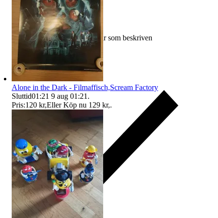
Ersättning om varan inte är som beskriven
Alone in the Dark - Filmaffisch,Scream Factory
Sluttid
01:21
9 aug 01:21
.
Pris:
120 kr
,
Eller Köp nu
129 kr
,
.