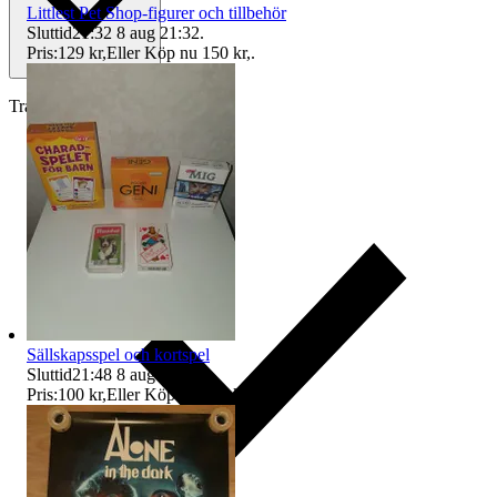
Littlest Pet Shop-figurer och tillbehör
Sluttid
21:32
8 aug 21:32
.
Pris:
129 kr
,
Eller Köp nu
150 kr
,
.
Traderas köparskydd
Sällskapsspel och kortspel
Sluttid
21:48
8 aug 21:48
.
Pris:
100 kr
,
Eller Köp nu
149 kr
,
.