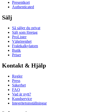
Presentkort
Authenticated
Sälj
Så säljer du privat
Sälj som företag
ProLister
Välgörenhet
Fraktkalkylatorn
Butik
Priser
Kontakt & Hjälp
Regler
Press
Säkerhet
FAQ
Vad är nytt?
Kundservice
Integritetsinställningar