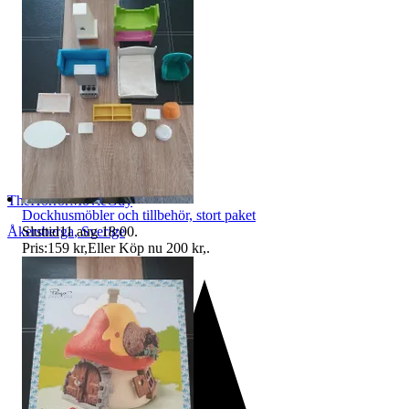
TheHorrorMovieGuy
Dockhusmöbler och tillbehör, stort paket
Sluttid
11 aug 18:00
.
Åkersberga
,
Sverige
Pris:
159 kr
,
Eller Köp nu
200 kr
,
.