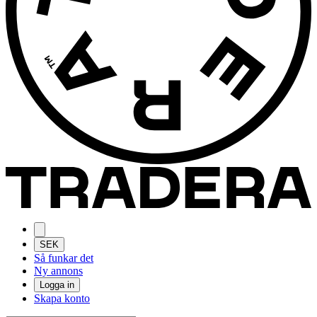
SEK
Så funkar det
Ny annons
Logga in
Skapa konto