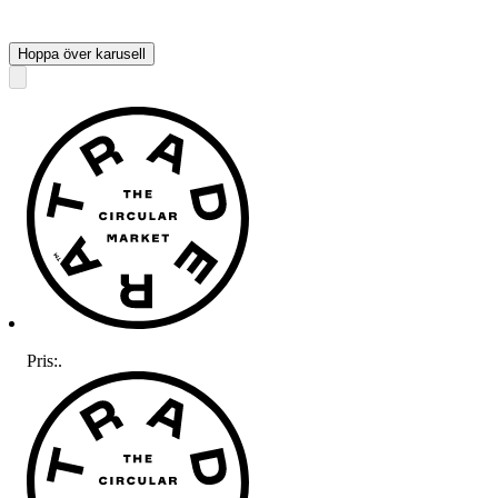
Hoppa över karusell
Pris:
.