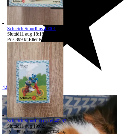
Schleich Smurfhus 49001
Sluttid
11 aug 18:16
.
Pris:
399 kr
,
Eller Köp nu
500 kr
,
.
4.9
Schleich Smurf på cykel 40252
Sluttid
11 aug 19:02
.
Pris:
99 kr
,
Eller Köp nu
149 kr
,
.