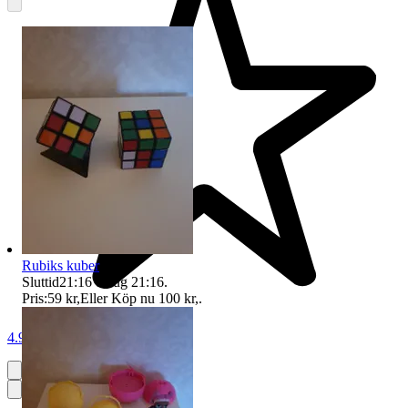
Rubiks kuber
Sluttid
21:16
8 aug 21:16
.
Pris:
59 kr
,
Eller Köp nu
100 kr
,
.
4.9