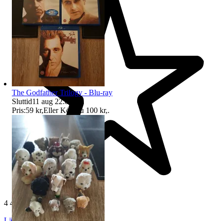
The Godfather Trilogy - Blu-ray
Sluttid
11 aug 22:04
.
Pris:
59 kr
,
Eller Köp nu
100 kr
,
.
4 454 omdömen
Läs omdömen
Följ