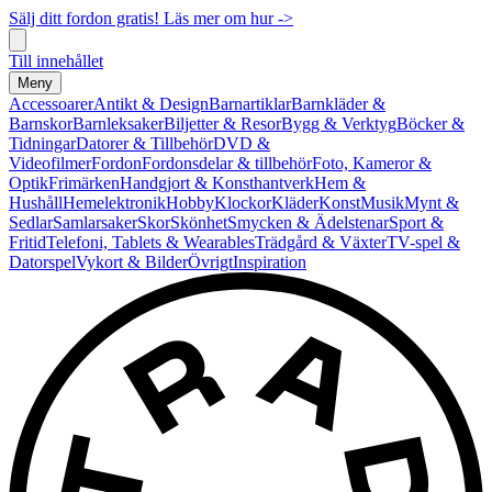
Sälj ditt fordon gratis! Läs mer om hur ->
Till innehållet
Meny
Accessoarer
Antikt & Design
Barnartiklar
Barnkläder &
Barnskor
Barnleksaker
Biljetter & Resor
Bygg & Verktyg
Böcker &
Tidningar
Datorer & Tillbehör
DVD &
Videofilmer
Fordon
Fordonsdelar & tillbehör
Foto, Kameror &
Optik
Frimärken
Handgjort & Konsthantverk
Hem &
Hushåll
Hemelektronik
Hobby
Klockor
Kläder
Konst
Musik
Mynt &
Sedlar
Samlarsaker
Skor
Skönhet
Smycken & Ädelstenar
Sport &
Fritid
Telefoni, Tablets & Wearables
Trädgård & Växter
TV-spel &
Datorspel
Vykort & Bilder
Övrigt
Inspiration