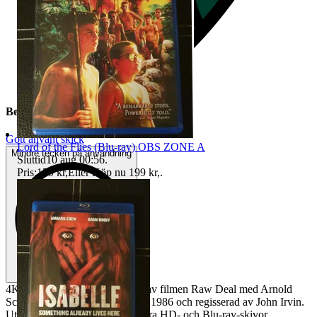
Beskrivning
Gott använt skick
Lord of the Flies (Blu-ray) OBS ZONE A
Mindre tecken på användning
Sluttid
10 aug 00:56
.
Pris:
159 kr
,
Eller Köp nu
199 kr
,
.
4K Ultra HD + Blu-ray utgåva av filmen Raw Deal med Arnold
Schwarzenegger. Filmen är från 1986 och regisserad av John Irvin.
Utgåvan innehåller både 4K Ultra HD- och Blu-ray-skivor.