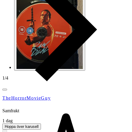
1
/
4
TheHorrorMovieGuy
Samfrakt
1 dag
Hoppa över karusell