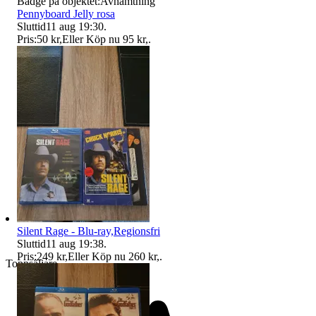
Badge på objektet:
Avhämtning
Pennyboard Jelly rosa
Sluttid
11 aug 19:30
.
Pris:
50 kr
,
Eller Köp nu
95 kr
,
.
Silent Rage - Blu-ray,Regionsfri
Sluttid
11 aug 19:38
.
Pris:
249 kr
,
Eller Köp nu
260 kr
,
.
Toppsäljare