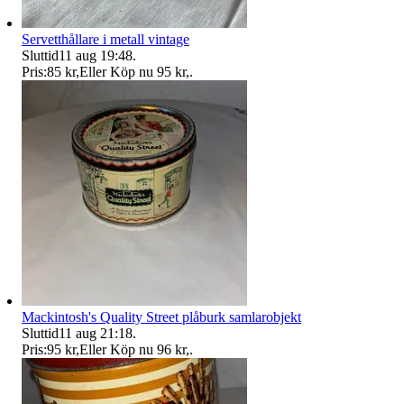
Servetthållare i metall vintage
Sluttid
11 aug 19:48
.
Pris:
85 kr
,
Eller Köp nu
95 kr
,
.
Mackintosh's Quality Street plåburk samlarobjekt
Sluttid
11 aug 21:18
.
Pris:
95 kr
,
Eller Köp nu
96 kr
,
.