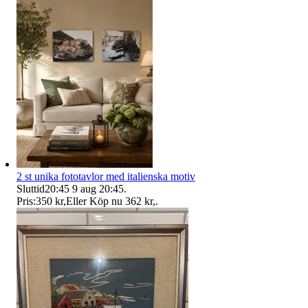
2 st unika fototavlor med italienska motiv
Sluttid
20:45
9 aug 20:45
.
Pris:
350 kr
,
Eller Köp nu
362 kr
,
.