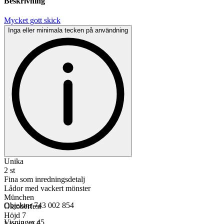
Beskrivning
Mycket gott skick
Inga eller minimala tecken på användning
Unika
2 st
Fina som inredningsdetalj
Lådor med vackert mönster
München
Objektnr
743 002 854
Oktoberfest
Höjd 7
Visningar
45