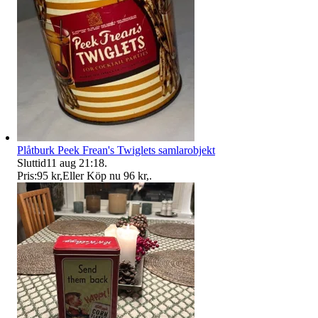
Plåtburk Peek Frean's Twiglets samlarobjekt
Sluttid
11 aug 21:18
.
Pris:
95 kr
,
Eller Köp nu
96 kr
,
.