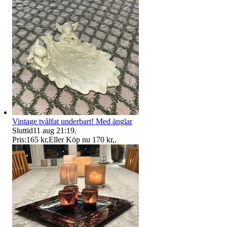
Vintage tvålfat underbart! Med änglar
Sluttid
11 aug 21:19
.
Pris:
165 kr
,
Eller Köp nu
170 kr
,
.