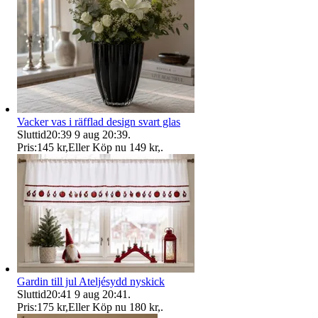
Vacker vas i räfflad design svart glas
Sluttid
20:39
9 aug 20:39
.
Pris:
145 kr
,
Eller Köp nu
149 kr
,
.
Gardin till jul Ateljésydd nyskick
Sluttid
20:41
9 aug 20:41
.
Pris:
175 kr
,
Eller Köp nu
180 kr
,
.