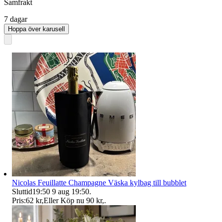
Samfrakt
7 dagar
Hoppa över karusell
Nicolas Feuillatte Champagne Väska kylbag till bubblet
Sluttid
19:50
9 aug 19:50
.
Pris:
62 kr
,
Eller Köp nu
90 kr
,
.