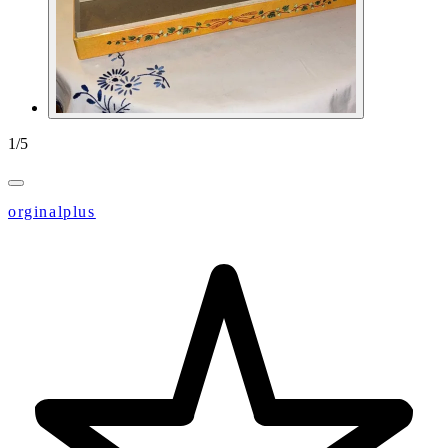
1
/
5
orginalplus