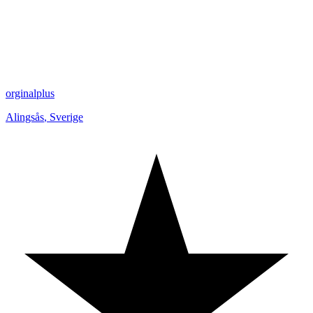
orginalplus
Alingsås
,
Sverige