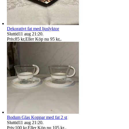
Dekorativt fat med ljuslyktor
Sluttid
11 aug 21:20
.
Pris:
85 kr
,
Eller Köp nu
95 kr
,
.
Bodum Glas Koppar med fat 2 st
Sluttid
11 aug 21:20
.
Pris:
100 kr
,
Eller Köp nu
105 kr
,
.