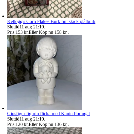
Kellogg's Corn Flakes Burk fint skick plåtburk
Sluttid
11 aug 21:19
.
Pris:
153 kr
,
Eller Köp nu
158 kr
,
.
Gipsfigur figurin flicka med Kanin Portugal
Sluttid
11 aug 21:19
.
Pris:
120 kr
,
Eller Köp nu
136 kr
,
.