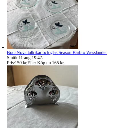
BodaNova tallrikar och glas Season Barbro Wesslander
Sluttid
11 aug 19:47
.
Pris:
150 kr
,
Eller Köp nu
165 kr
,
.