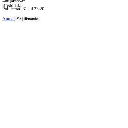
Längd 40,5
Bredd 13,5
Publicerad
31 jul 23:20
Anmäl
Sälj liknande