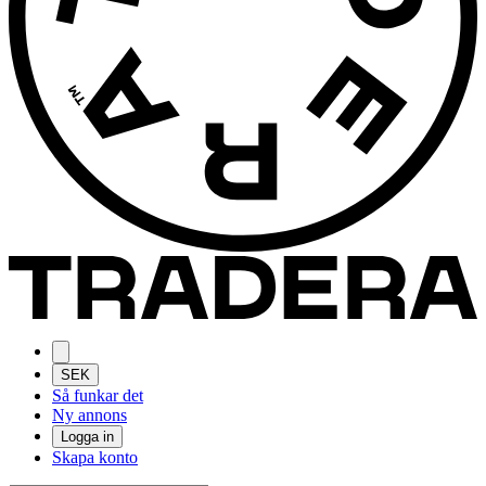
SEK
Så funkar det
Ny annons
Logga in
Skapa konto