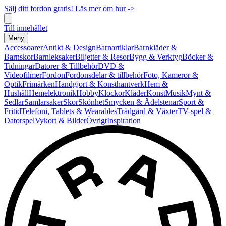
Sälj ditt fordon gratis! Läs mer om hur ->
Till innehållet
Meny
Accessoarer
Antikt & Design
Barnartiklar
Barnkläder &
Barnskor
Barnleksaker
Biljetter & Resor
Bygg & Verktyg
Böcker &
Tidningar
Datorer & Tillbehör
DVD &
Videofilmer
Fordon
Fordonsdelar & tillbehör
Foto, Kameror &
Optik
Frimärken
Handgjort & Konsthantverk
Hem &
Hushåll
Hemelektronik
Hobby
Klockor
Kläder
Konst
Musik
Mynt &
Sedlar
Samlarsaker
Skor
Skönhet
Smycken & Ädelstenar
Sport &
Fritid
Telefoni, Tablets & Wearables
Trädgård & Växter
TV-spel &
Datorspel
Vykort & Bilder
Övrigt
Inspiration