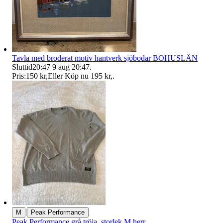
Tavla med broderat motiv hantverk sjöbodar BOHUSLÄN
Sluttid
20:47
9 aug 20:47
.
Pris:
150 kr
,
Eller Köp nu
195 kr
,
.
|
M
Peak Performance
Peak Performance grå tröja, storlek M herr