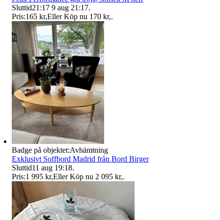
Sluttid
21:17
9 aug 21:17
.
Pris:
165 kr
,
Eller Köp nu
170 kr
,
.
Badge på objektet:
Avhämtning
Exklusivt Soffbord Madrid från Bord Birger
Sluttid
11 aug 19:18
.
Pris:
1 995 kr
,
Eller Köp nu
2 095 kr
,
.