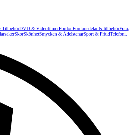
 Tillbehör
DVD & Videofilmer
Fordon
Fordonsdelar & tillbehör
Foto,
arsaker
Skor
Skönhet
Smycken & Ädelstenar
Sport & Fritid
Telefoni,