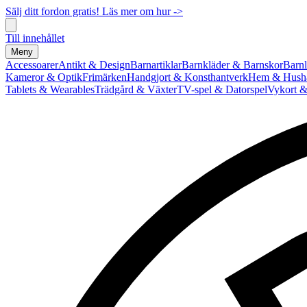
Sälj ditt fordon gratis! Läs mer om hur ->
Till innehållet
Meny
Accessoarer
Antikt & Design
Barnartiklar
Barnkläder & Barnskor
Barnl
Kameror & Optik
Frimärken
Handgjort & Konsthantverk
Hem & Hushå
Tablets & Wearables
Trädgård & Växter
TV-spel & Datorspel
Vykort &