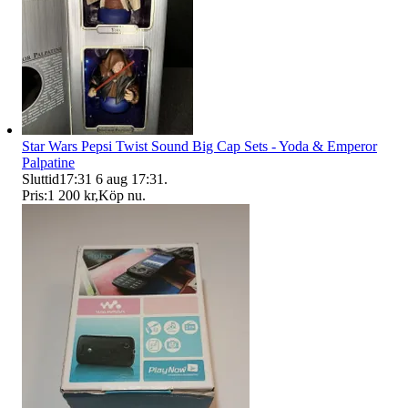
Star Wars Pepsi Twist Sound Big Cap Sets - Yoda & Emperor
Palpatine
Sluttid
17:31
6 aug 17:31
.
Pris:
1 200 kr
,
Köp nu
.