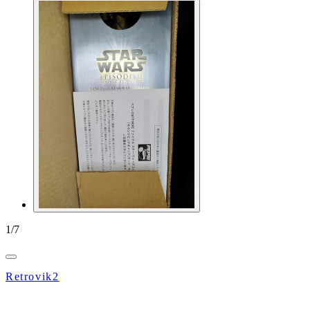
1
/
7
Retrovik2