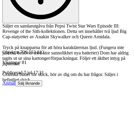
Säljer en samlarutgåva från Pepsi Twist Star Wars Episode III:
Revenge of the Sith-kollektionen. Detta set innehåller två ljud Big
Cap-statyetter av Anakin Skywalker och Queen Amidala.
Tryck på knapparna för att höra karaktärernas ljud. (Fungera inte
Objektnr
739 553 812
just nu, behöver med stor sannolikhet nya batterier) Dom har aldrig
tagits ut ur sina kartonger/förpackningar. Följer ett äkthet intyg på
Visningar
81
japanska.
Publicerad
7 jul 17:31
Granska bilder för skick, hör av dig om du har frågor. Säljes i
befintligt skick.
Anmäl
Sälj liknande