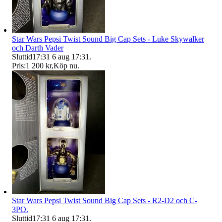
Star Wars Pepsi Twist Sound Big Cap Sets - Luke Skywalker
och Darth Vader
Sluttid
17:31
6 aug 17:31
.
Pris:
1 200 kr
,
Köp nu
.
Star Wars Pepsi Twist Sound Big Cap Sets - R2-D2 och C-
3PO.
Sluttid
17:31
6 aug 17:31
.