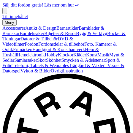
Sälj ditt fordon gratis! Läs mer om hur ->
Till innehållet
Meny
Accessoarer
Antikt & Design
Barnartiklar
Barnkläder &
Barnskor
Barnleksaker
Biljetter & Resor
Bygg & Verktyg
Böcker &
Tidningar
Datorer & Tillbehör
DVD &
Videofilmer
Fordon
Fordonsdelar & tillbehör
Foto, Kameror &
Optik
Frimärken
Handgjort & Konsthantverk
Hem &
Hushåll
Hemelektronik
Hobby
Klockor
Kläder
Konst
Musik
Mynt &
Sedlar
Samlarsaker
Skor
Skönhet
Smycken & Ädelstenar
Sport &
Fritid
Telefoni, Tablets & Wearables
Trädgård & Växter
TV-spel &
Datorspel
Vykort & Bilder
Övrigt
Inspiration