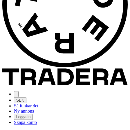
SEK
Så funkar det
Ny annons
Logga in
Skapa konto