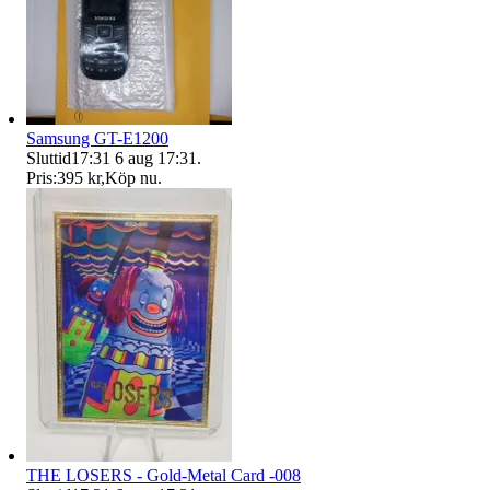
Samsung GT-E1200
Sluttid
17:31
6 aug 17:31
.
Pris:
395 kr
,
Köp nu
.
THE LOSERS - Gold-Metal Card -008