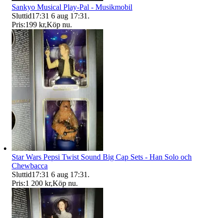
Sankyo Musical Play-Pal - Musikmobil
Sluttid
17:31
6 aug 17:31
.
Pris:
199 kr
,
Köp nu
.
Star Wars Pepsi Twist Sound Big Cap Sets - Han Solo och
Chewbacca
Sluttid
17:31
6 aug 17:31
.
Pris:
1 200 kr
,
Köp nu
.