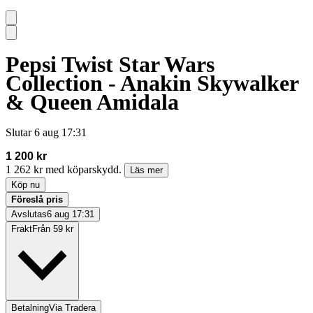
Pepsi Twist Star Wars
Collection - Anakin Skywalker
& Queen Amidala
Slutar
6 aug 17:31
1 200 kr
1 262 kr med köparskydd.
Läs mer
Köp nu
Föreslå pris
Avslutas
6 aug 17:31
Frakt
Från 59 kr
Betalning
Via Tradera