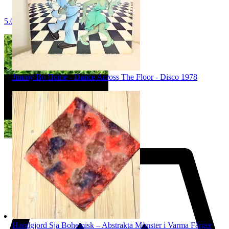
5.0
Jimmy Bo Home - Dance Across The Floor - Disco 1978
Pris:
100 kr
,
Köp nu
.
Handgjord Sja Bohemisk – Abstrakta Mönster i Varma Färger