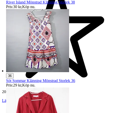
River Island Mönstrad Klänning Storlek 38
Pris:
30 kr
,
Köp nu
.
36
Söt Sommar Klänning Mönstrad Storlek 36
Pris:
29 kr
,
Köp nu
.
20 794 omdömen
Läs omdömen
Följ