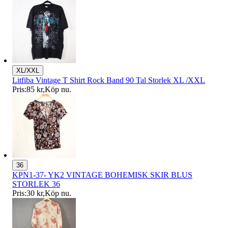
XL/XXL
Litfiba Vintage T Shirt Rock Band 90 Tal Storlek XL /XXL
Pris:
85 kr
,
Köp nu
.
36
KPN1-37- YK2 VINTAGE BOHEMISK SKIR BLUS
STORLEK 36
Pris:
30 kr
,
Köp nu
.