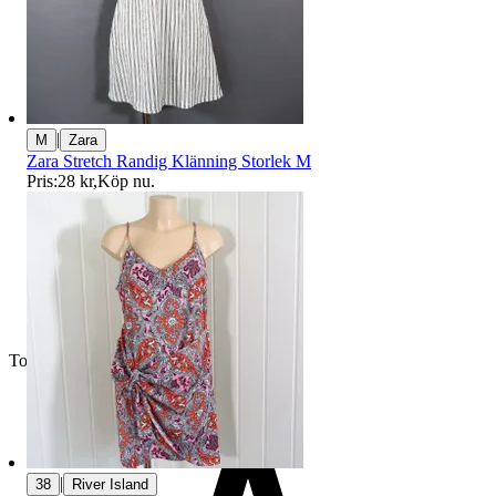
|
M
Zara
Zara Stretch Randig Klänning Storlek M
Pris:
28 kr
,
Köp nu
.
Toppsäljare
|
38
River Island