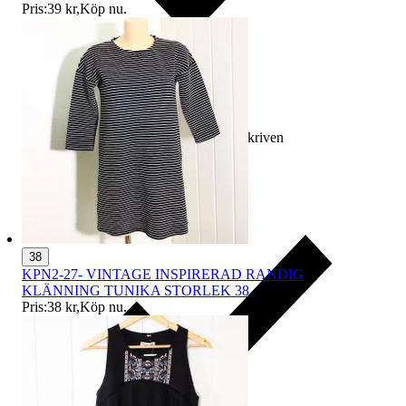
Pris:
39 kr
,
Köp nu
.
Ersättning om varan inte är som beskriven
38
KPN2-27- VINTAGE INSPIRERAD RANDIG
KLÄNNING TUNIKA STORLEK 38
Pris:
38 kr
,
Köp nu
.