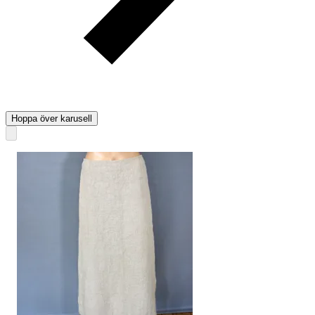
Hoppa över karusell