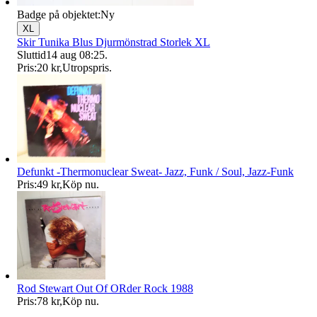
Badge på objektet:
Ny
XL
Skir Tunika Blus Djurmönstrad Storlek XL
Sluttid
14 aug 08:25
.
Pris:
20 kr
,
Utropspris
.
Defunkt -Thermonuclear Sweat- Jazz, Funk / Soul, Jazz-Funk
Pris:
49 kr
,
Köp nu
.
Rod Stewart Out Of ORder Rock 1988
Pris:
78 kr
,
Köp nu
.