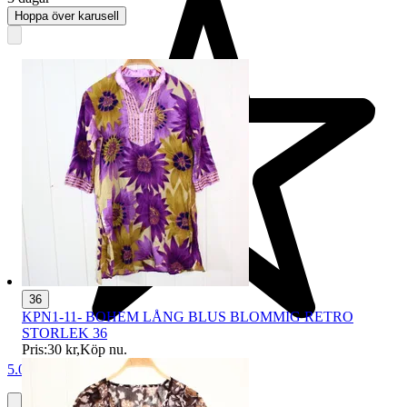
Hoppa över karusell
36
KPN1-11- BOHEM LÅNG BLUS BLOMMIG RETRO
STORLEK 36
Pris:
30 kr
,
Köp nu
.
5.0