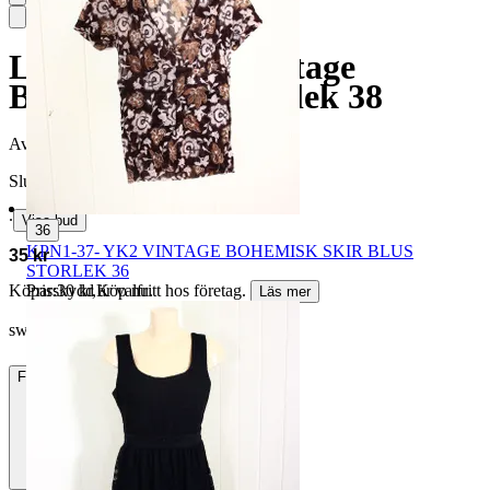
Luisa Spagnoli Vintage
Blommig Kjol Storlek 38
Avslutad
31 jul 18:35
Slutpris
∙
Visa bud
36
KPN1-37- YK2 VINTAGE BOHEMISK SKIR BLUS
35 kr
STORLEK 36
Pris:
30 kr
,
Köp nu
.
Köparskydd är valfritt hos företag.
Läs mer
sweet susie vann auktionen
Frakt
49 kr DSV