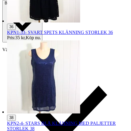
Betalning
Via Tradera
36
KPN1-33- SVART SPETS KLÄNNING STORLEK 36
Pris:
35 kr
,
Köp nu
.
Välj till köparskydd
38
KPN2-4- STARS BLÅ KLÄNNING MED PALJETTER
STORLEK 38