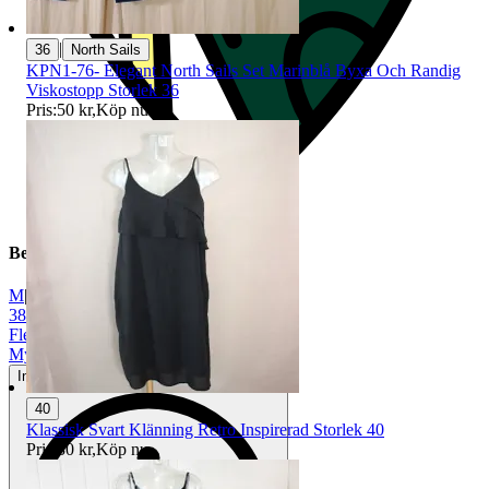
|
36
North Sails
KPN1-76- Elegant North Sails Set Marinblå Byxa Och Randig
Viskostopp Storlek 36
Pris:
50 kr
,
Köp nu
.
Beskrivning
M
|
38
|
Flerfärgad
|
Mycket gott skick
Inga eller minimala tecken på användning
40
Klassisk Svart Klänning Retro Inspirerad Storlek 40
Pris:
30 kr
,
Köp nu
.