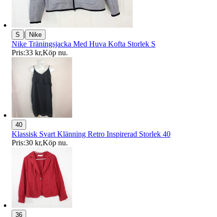
|
S
Nike
Nike Träningsjacka Med Huva Kofta Storlek S
Pris:
33 kr
,
Köp nu
.
40
Klassisk Svart Klänning Retro Inspirerad Storlek 40
Pris:
30 kr
,
Köp nu
.
36