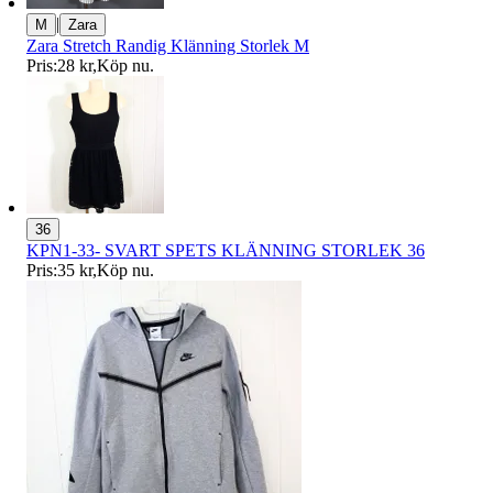
|
M
Zara
Zara Stretch Randig Klänning Storlek M
Pris:
28 kr
,
Köp nu
.
36
KPN1-33- SVART SPETS KLÄNNING STORLEK 36
Pris:
35 kr
,
Köp nu
.