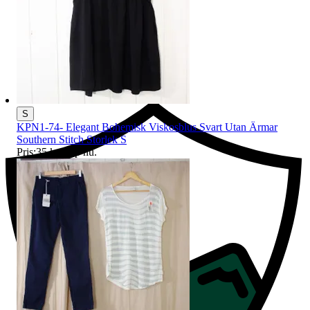
Ersättning om du inte får din vara
S
KPN1-74- Elegant Bohemisk Viskosblus Svart Utan Ärmar
Southern Stitch Storlek S
Pris:
35 kr
,
Köp nu
.