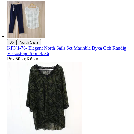
|
36
North Sails
KPN1-76- Elegant North Sails Set Marinblå Byxa Och Randig
Viskostopp Storlek 36
Pris:
50 kr
,
Köp nu
.