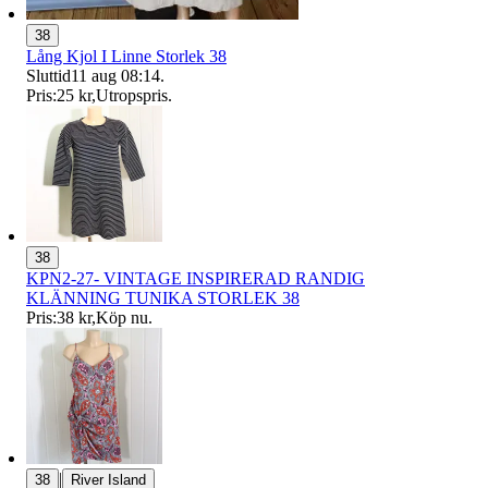
38
Lång Kjol I Linne Storlek 38
Sluttid
11 aug 08:14
.
Pris:
25 kr
,
Utropspris
.
38
KPN2-27- VINTAGE INSPIRERAD RANDIG
KLÄNNING TUNIKA STORLEK 38
Pris:
38 kr
,
Köp nu
.
|
38
River Island