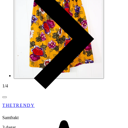
1
/
4
THETRENDY
Samfrakt
3 dagar