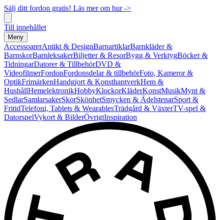
Sälj ditt fordon gratis! Läs mer om hur ->
Till innehållet
Meny
Accessoarer
Antikt & Design
Barnartiklar
Barnkläder &
Barnskor
Barnleksaker
Biljetter & Resor
Bygg & Verktyg
Böcker &
Tidningar
Datorer & Tillbehör
DVD &
Videofilmer
Fordon
Fordonsdelar & tillbehör
Foto, Kameror &
Optik
Frimärken
Handgjort & Konsthantverk
Hem &
Hushåll
Hemelektronik
Hobby
Klockor
Kläder
Konst
Musik
Mynt &
Sedlar
Samlarsaker
Skor
Skönhet
Smycken & Ädelstenar
Sport &
Fritid
Telefoni, Tablets & Wearables
Trädgård & Växter
TV-spel &
Datorspel
Vykort & Bilder
Övrigt
Inspiration