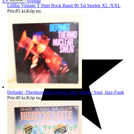
ENVIKEN
,
Sverige
Litfiba Vintage T Shirt Rock Band 90 Tal Storlek XL /XXL
Pris:
85 kr
,
Köp nu
.
Defunkt -Thermonuclear Sweat- Jazz, Funk / Soul, Jazz-Funk
Pris:
49 kr
,
Köp nu
.