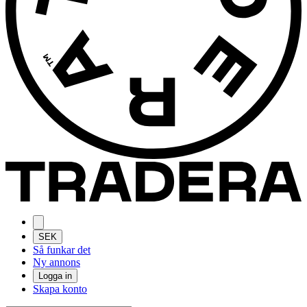
SEK
Så funkar det
Ny annons
Logga in
Skapa konto