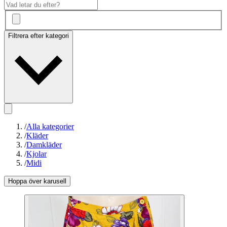
Filtrera efter kategori
/
Alla kategorier
/
Kläder
/
Damkläder
/
Kjolar
/
Midi
Hoppa över karusell