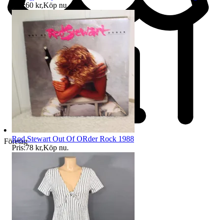
Pris:
60 kr
,
Köp nu
.
Rod Stewart Out Of ORder Rock 1988
Företag
Pris:
78 kr
,
Köp nu
.