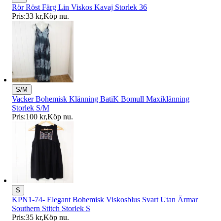
Rör Röst Färg Lin Viskos Kavaj Storlek 36
Pris:
33 kr
,
Köp nu
.
S/M
Vacker Bohemisk Klänning BatiK Bomull Maxiklänning
Storlek S/M
Pris:
100 kr
,
Köp nu
.
S
KPN1-74- Elegant Bohemisk Viskosblus Svart Utan Ärmar
Southern Stitch Storlek S
Pris:
35 kr
,
Köp nu
.