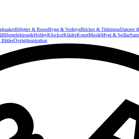
eksaker
Biljetter & Resor
Bygg & Verktyg
Böcker & Tidningar
Datorer &
ll
Hemelektronik
Hobby
Klockor
Kläder
Konst
Musik
Mynt & Sedlar
Saml
 Bilder
Övrigt
Inspiration