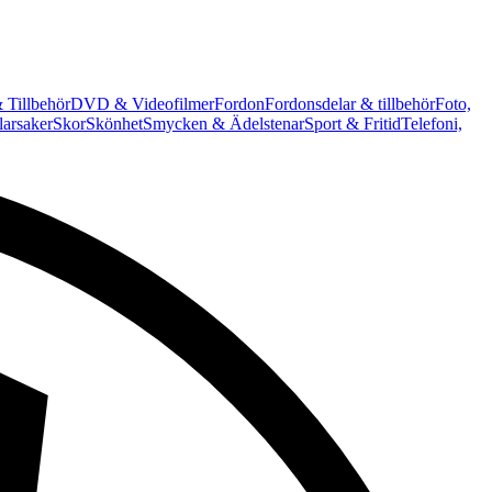
 Tillbehör
DVD & Videofilmer
Fordon
Fordonsdelar & tillbehör
Foto,
arsaker
Skor
Skönhet
Smycken & Ädelstenar
Sport & Fritid
Telefoni,