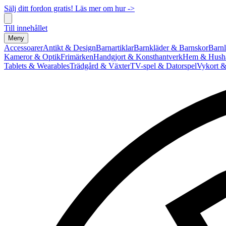
Sälj ditt fordon gratis! Läs mer om hur ->
Till innehållet
Meny
Accessoarer
Antikt & Design
Barnartiklar
Barnkläder & Barnskor
Barnl
Kameror & Optik
Frimärken
Handgjort & Konsthantverk
Hem & Hushå
Tablets & Wearables
Trädgård & Växter
TV-spel & Datorspel
Vykort &