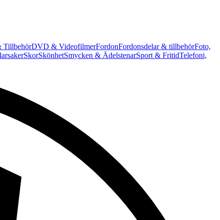
 Tillbehör
DVD & Videofilmer
Fordon
Fordonsdelar & tillbehör
Foto,
arsaker
Skor
Skönhet
Smycken & Ädelstenar
Sport & Fritid
Telefoni,