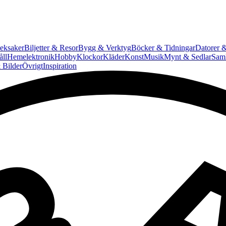
eksaker
Biljetter & Resor
Bygg & Verktyg
Böcker & Tidningar
Datorer &
ll
Hemelektronik
Hobby
Klockor
Kläder
Konst
Musik
Mynt & Sedlar
Saml
 Bilder
Övrigt
Inspiration