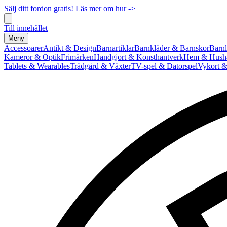
Sälj ditt fordon gratis! Läs mer om hur ->
Till innehållet
Meny
Accessoarer
Antikt & Design
Barnartiklar
Barnkläder & Barnskor
Barnl
Kameror & Optik
Frimärken
Handgjort & Konsthantverk
Hem & Hushå
Tablets & Wearables
Trädgård & Växter
TV-spel & Datorspel
Vykort &