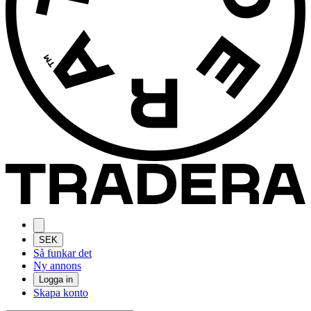
SEK
Så funkar det
Ny annons
Logga in
Skapa konto