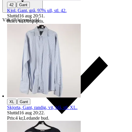
|
42
Gant
Kjol, Gant, grå, 97% ull, stl. 42.
Sluttid
16 aug 20:51
.
Välj till köparskydd
Pris:
1 kr
,
Utropspris
.
|
XL
Gant
Skjorta, Gant, randig, vit, blå, stl. XL.
Sluttid
16 aug 20:22
.
Pris:
4 kr
,
Ledande bud
.