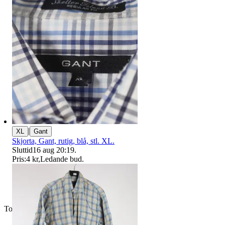
|
XL
Gant
Skjorta, Gant, rutig, blå, stl. XL.
Sluttid
16 aug 20:19
.
Pris:
4 kr
,
Ledande bud
.
Toppsäljare