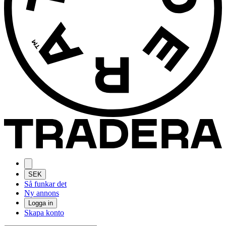
SEK
Så funkar det
Ny annons
Logga in
Skapa konto