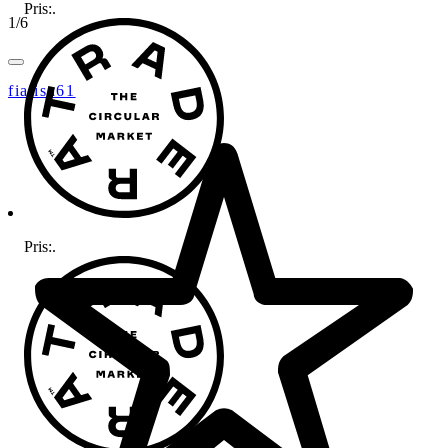
Pris:
.
1
/
6
fialisa61
Pris:
.