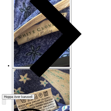
Hoppa över karusell