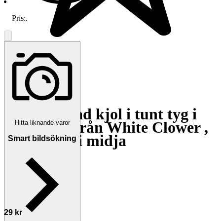
Pris:
.
5.0
Blåmönstrad kjol i tunt tyg i
storlek 44 från White Clower ,
Hitta liknande varor
Obs! resår i midja
Smart bildsökning
Avslutad
11 jul 16:35
Slutpris
∙
Visa bud
29 kr