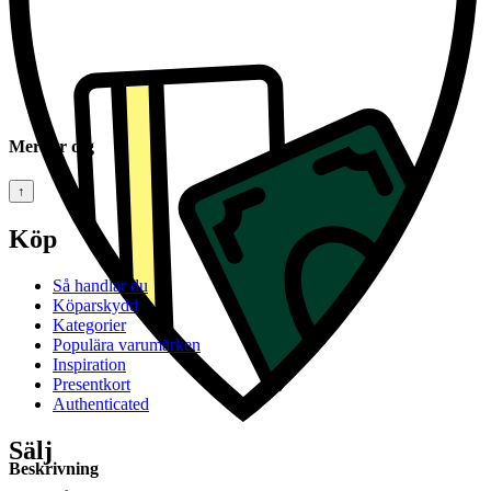
Mer för dig
↑
Köp
Så handlar du
Köparskydd
Kategorier
Populära varumärken
Inspiration
Presentkort
Authenticated
Sälj
Beskrivning