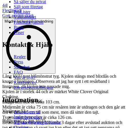
Så säljer du privat
44
|
Sälj som företag
Flerfärgad
|
ProLister
Gott använt skick
Välgörenhet
Mindre tecken på användning
Fraktkalkylatorn
Butik
Priser
Kontakt & Hjälp
Regler
Press
Säkerhet
FAQ
Lång kjol i tunt blåmönstrat tyg. Kjolen stängs med blixtlås och
Vad är nytt?
knapp i linningen. Observera att jag har sytt i ett resårband i
Kundservice
linningen, då kjolen inte passade mig.
Integritetsinställningar
Kjolen är i storlek 44 och av märket White Clover Original
Clothing.
Information
Objektnr
738 066 666
Längd mitt bak är cirka 103 cm.
Midjemått är cirka 75 cm när resåren inte är utdragen och den går att
Visningar
52
Användaravtal
dra ut cirka 10 cm till som mest, men då sitter den tajt.
Integritetspolicy
Tygets mått över stuss är cirka 126 cm.
Publicerad
27 jun 16:35
Tillgänglighetsredogörelse
Betalning ska vara mig tillhanda 3 dagar efter avslutad auktion och
Cookies
jag skickar varan så snart jag kan efter det att jag sett pengarna på