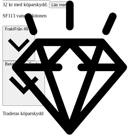
32 kr med köparskydd.
Läs mer
SF113 vann auktionen
Frakt
Från 49 kr
Betalning
Via Tradera
Traderas köparskydd