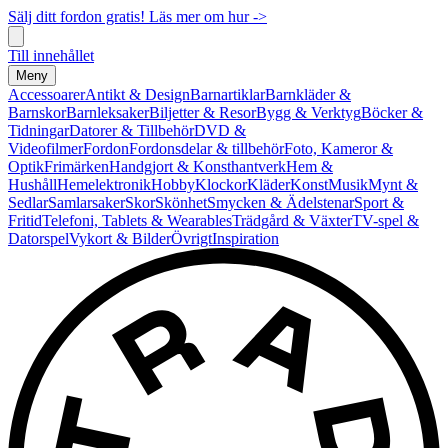
Sälj ditt fordon gratis! Läs mer om hur ->
Till innehållet
Meny
Accessoarer
Antikt & Design
Barnartiklar
Barnkläder &
Barnskor
Barnleksaker
Biljetter & Resor
Bygg & Verktyg
Böcker &
Tidningar
Datorer & Tillbehör
DVD &
Videofilmer
Fordon
Fordonsdelar & tillbehör
Foto, Kameror &
Optik
Frimärken
Handgjort & Konsthantverk
Hem &
Hushåll
Hemelektronik
Hobby
Klockor
Kläder
Konst
Musik
Mynt &
Sedlar
Samlarsaker
Skor
Skönhet
Smycken & Ädelstenar
Sport &
Fritid
Telefoni, Tablets & Wearables
Trädgård & Växter
TV-spel &
Datorspel
Vykort & Bilder
Övrigt
Inspiration