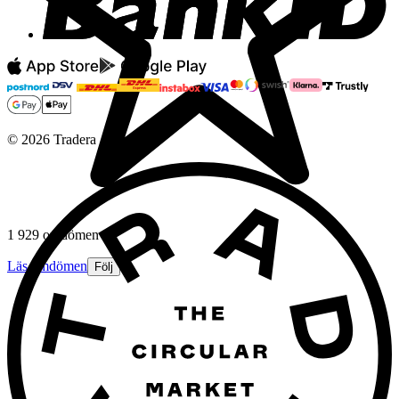
©
2026
Tradera
1 929 omdömen
Läs omdömen
Följ