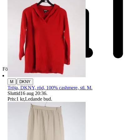
Företag
|
M
DKNY
Tröja, DKNY, röd, 100% cashmere, stl. M.
Sluttid
16 aug 20:36
.
Pris:
1 kr
,
Ledande bud
.