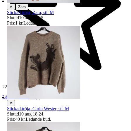
|
M
Zara
Stickad tröja, Zara, stl. M
Sluttid
10 aug 19:55
.
Pris:
1 kr
,
Ledande bud
.
229 647 omdömen
Läs omdömen
Följ
M
Stickad tröja, Carin Wester, stl. M
Sluttid
10 aug 18:24
.
Pris:
40 kr
,
Ledande bud
.