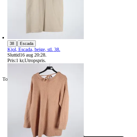
|
38
Escada
Kjol, Escada, beige, stl. 38.
Sluttid
16 aug 20:28
.
Pris:
1 kr
,
Utropspris
.
Toppsäljare