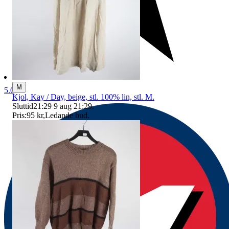
M
5.0
Kjol, Kay / Day, beige, stl. 100% lin, stl. M.
Sluttid
21:29
9 aug 21:29
.
Pris:
95 kr
,
Ledande bud
.