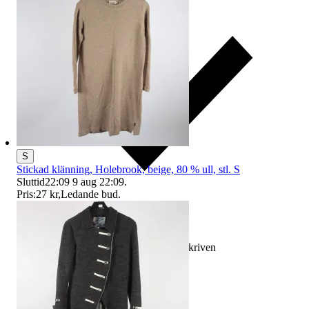
S
Stickad klänning, Holebrook, beige, 80 % ull, stl. S
Sluttid
22:09
9 aug 22:09
.
Pris:
27 kr
,
Ledande bud
.
Ersättning om varan inte är som beskriven