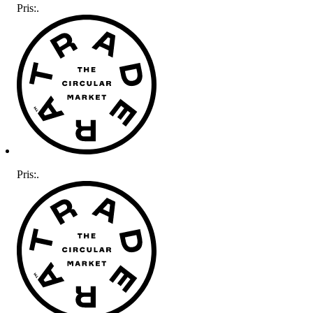
Pris:
.
Pris:
.