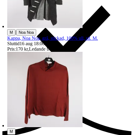
|
M
Noa Noa
Kappa, Noa Noa, grå, stickad, 100% ull, stl. M.
Sluttid
16 aug 18:06
.
Pris:
170 kr
,
Ledande bud
.
Ersättning om du inte får din vara
M