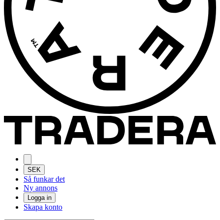
SEK
Så funkar det
Ny annons
Logga in
Skapa konto