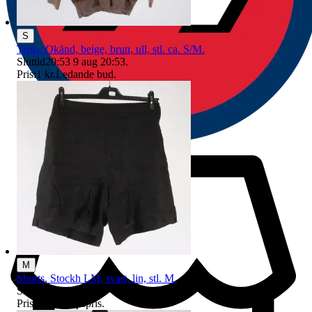
S
Tröja, Okänd, beige, brun, ull, stl. ca. S/M.
Sluttid
20:53
9 aug 20:53
.
Pris:
1 kr
,
Ledande bud
.
M
Shorts, Stockh LM, svart, lin, stl. M.
Sluttid
16 aug 20:50
.
Pris:
1 kr
,
Utropspris
.