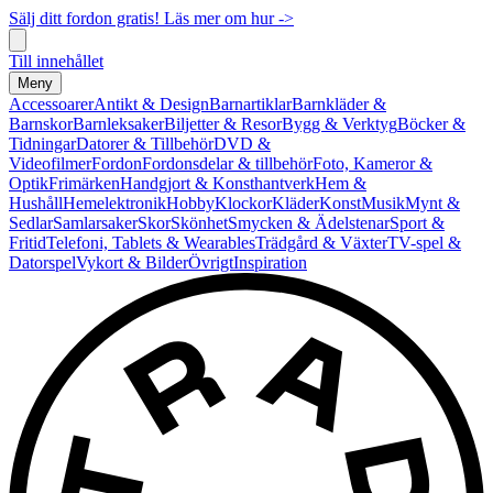
Sälj ditt fordon gratis! Läs mer om hur ->
Till innehållet
Meny
Accessoarer
Antikt & Design
Barnartiklar
Barnkläder &
Barnskor
Barnleksaker
Biljetter & Resor
Bygg & Verktyg
Böcker &
Tidningar
Datorer & Tillbehör
DVD &
Videofilmer
Fordon
Fordonsdelar & tillbehör
Foto, Kameror &
Optik
Frimärken
Handgjort & Konsthantverk
Hem &
Hushåll
Hemelektronik
Hobby
Klockor
Kläder
Konst
Musik
Mynt &
Sedlar
Samlarsaker
Skor
Skönhet
Smycken & Ädelstenar
Sport &
Fritid
Telefoni, Tablets & Wearables
Trädgård & Växter
TV-spel &
Datorspel
Vykort & Bilder
Övrigt
Inspiration