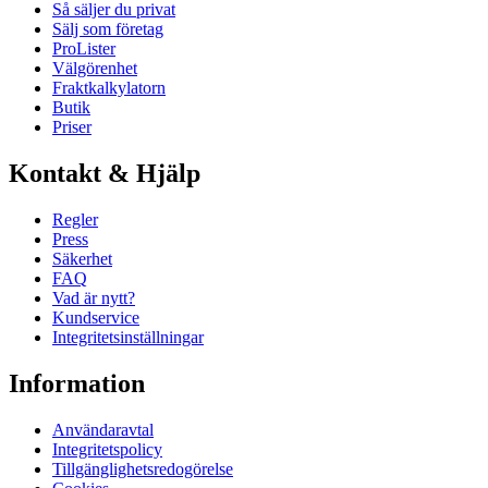
Så säljer du privat
Sälj som företag
ProLister
Välgörenhet
Fraktkalkylatorn
Butik
Priser
Kontakt & Hjälp
Regler
Press
Säkerhet
FAQ
Vad är nytt?
Kundservice
Integritetsinställningar
Information
Användaravtal
Integritetspolicy
Tillgänglighetsredogörelse