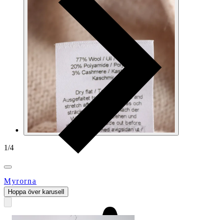
1
/
4
Myrorna
Hoppa över karusell