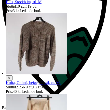
Blus, Stockh lm, stl. M
Sluttid
10 aug 19:58
.
Pris:
3 kr
,
Ledande bud
.
M
Kofta, Okänd, beige, ull, stl. ca. M.
Sluttid
21:56
9 aug 21:56
.
Pris:
40 kr
,
Ledande bud
.
Beskrivning