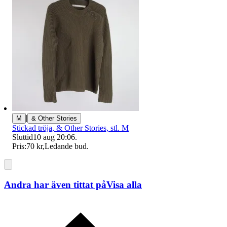
|
M
& Other Stories
Stickad tröja, & Other Stories, stl. M
Sluttid
10 aug 20:06
.
Pris:
70 kr
,
Ledande bud
.
Andra har även tittat på
Visa alla