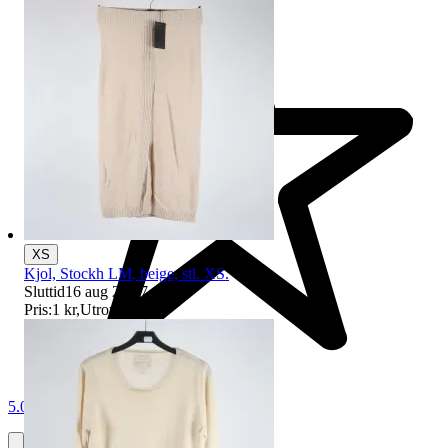
XS
Kjol, Stockh LM, beige, stl. XS.
Sluttid
16 aug 20:17
.
Pris:
1 kr
,
Utropspris
.
5.0