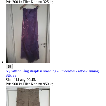
Pris:
300 kr
,
Eller Köp nu
325 kr
,
.
38
Ny jättefin lång strapless klänning - Studentbal / aftonklänning.
Stlk 38
Sluttid
14 aug 20:45
.
Pris:
900 kr
,
Eller Köp nu
950 kr
,
.