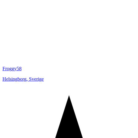
Froggy58
Helsingborg
,
Sverige