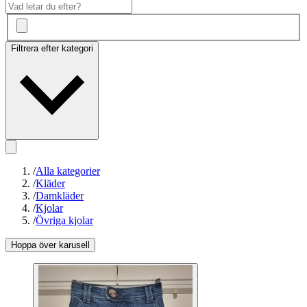
Filtrera efter kategori
/
Alla kategorier
/
Kläder
/
Damkläder
/
Kjolar
/
Övriga kjolar
Hoppa över karusell