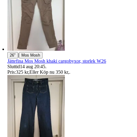
|
26"
Mos Mosh
Jättefina Mos Mosh khaki cargobyxor, storlek W26
Sluttid
14 aug 20:45
.
Pris:
325 kr
,
Eller Köp nu
350 kr
,
.