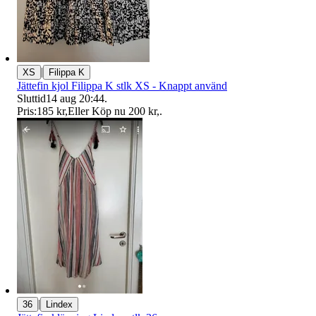
|
XS
Filippa K
Jättefin kjol Filippa K stlk XS - Knappt använd
Sluttid
14 aug 20:44
.
Pris:
185 kr
,
Eller Köp nu
200 kr
,
.
|
36
Lindex