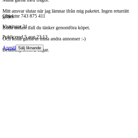
Mitt ansvar slutar när jag lämnar ifrån mig paketet. Ingen returrätt
Objektnr
743 875 411
gäller.
Visningar
31
Buda endast ifall du tänker genomföra köpet.
Publicerad
5 aug 23:13
Och kolla gärna in mina andra annonser :-)
Anmäl
Sälj liknande
Betalning inom 2 dagar.