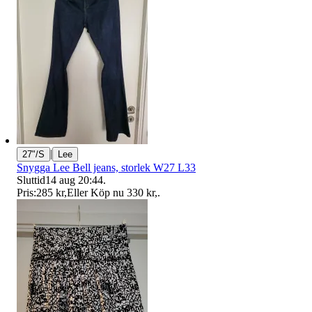
|
27"/S
Lee
Snygga Lee Bell jeans, storlek W27 L33
Sluttid
14 aug 20:44
.
Pris:
285 kr
,
Eller Köp nu
330 kr
,
.