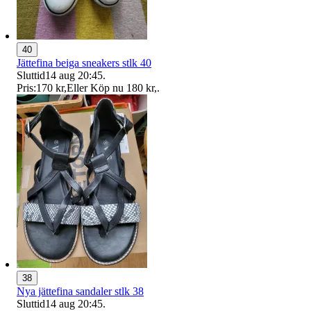
40
Jättefina beiga sneakers stlk 40
Sluttid
14 aug 20:45
.
Pris:
170 kr
,
Eller Köp nu
180 kr
,
.
38
Nya jättefina sandaler stlk 38
Sluttid
14 aug 20:45
.