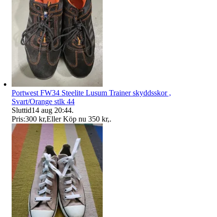
Portwest FW34 Steelite Lusum Trainer skyddsskor ,
Svart/Orange stlk 44
Sluttid
14 aug 20:44
.
Pris:
300 kr
,
Eller Köp nu
350 kr
,
.