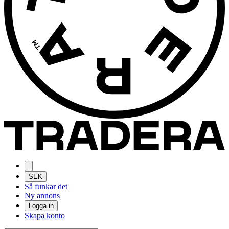
SEK
Så funkar det
Ny annons
Logga in
Skapa konto