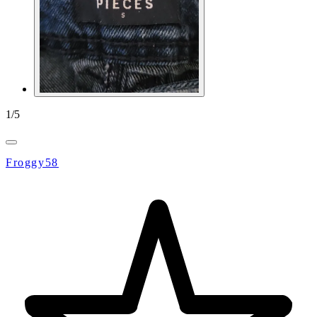
1
/
5
Froggy58