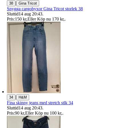
|
38
Gina Tricot
Snygga cargobyxor Gina Tricot storlek 38
Sluttid
14 aug 20:43
.
Pris:
150 kr
,
Eller Köp nu
170 kr
,
.
|
34
H&M
Fina skinny jeans med stretch stlk 34
Sluttid
14 aug 20:43
.
Pris:
90 kr
,
Eller Köp nu
100 kr
,
.