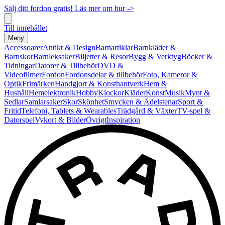
Sälj ditt fordon gratis! Läs mer om hur ->
Till innehållet
Meny
Accessoarer
Antikt & Design
Barnartiklar
Barnkläder &
Barnskor
Barnleksaker
Biljetter & Resor
Bygg & Verktyg
Böcker &
Tidningar
Datorer & Tillbehör
DVD &
Videofilmer
Fordon
Fordonsdelar & tillbehör
Foto, Kameror &
Optik
Frimärken
Handgjort & Konsthantverk
Hem &
Hushåll
Hemelektronik
Hobby
Klockor
Kläder
Konst
Musik
Mynt &
Sedlar
Samlarsaker
Skor
Skönhet
Smycken & Ädelstenar
Sport &
Fritid
Telefoni, Tablets & Wearables
Trädgård & Växter
TV-spel &
Datorspel
Vykort & Bilder
Övrigt
Inspiration