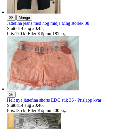
|
38
Mango
Jättefina jeans med hög midja Mng storlek 38
Sluttid
14 aug 20:45
.
Pris:
170 kr
,
Eller Köp nu
185 kr
,
.
36
Helt nya jättefina shorts EDC stlk 36 - Prislapp kvar
Sluttid
14 aug 20:46
.
Pris:
185 kr
,
Eller Köp nu
200 kr
,
.