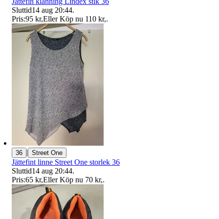
Jättefin klänning Lindex stlk 36
Sluttid
14 aug 20:44
.
Pris:
95 kr
,
Eller Köp nu
110 kr
,
.
|
36
Street One
Jättefint linne Street One storlek 36
Sluttid
14 aug 20:44
.
Pris:
65 kr
,
Eller Köp nu
70 kr
,
.