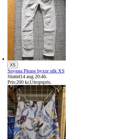
XS
Snygga Please byxor stlk XS
Sluttid
14 aug 20:46
.
Pris:
200 kr
,
Utropspris
.