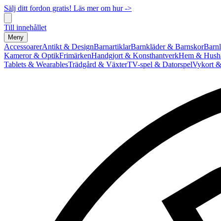
Sälj ditt fordon gratis! Läs mer om hur ->
Till innehållet
Meny
Accessoarer
Antikt & Design
Barnartiklar
Barnkläder & Barnskor
Barnl
Kameror & Optik
Frimärken
Handgjort & Konsthantverk
Hem & Hushå
Tablets & Wearables
Trädgård & Växter
TV-spel & Datorspel
Vykort &