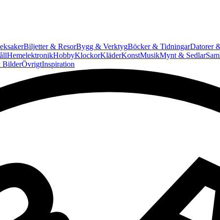
eksaker
Biljetter & Resor
Bygg & Verktyg
Böcker & Tidningar
Datorer &
ll
Hemelektronik
Hobby
Klockor
Kläder
Konst
Musik
Mynt & Sedlar
Saml
 Bilder
Övrigt
Inspiration