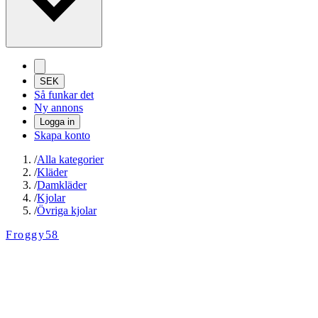
SEK
Så funkar det
Ny annons
Logga in
Skapa konto
/
Alla kategorier
/
Kläder
/
Damkläder
/
Kjolar
/
Övriga kjolar
Froggy58