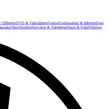
 Tillbehör
DVD & Videofilmer
Fordon
Fordonsdelar & tillbehör
Foto,
arsaker
Skor
Skönhet
Smycken & Ädelstenar
Sport & Fritid
Telefoni,