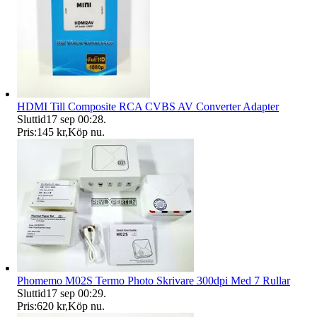
HDMI Till Composite RCA CVBS AV Converter Adapter
Sluttid
17 sep 00:28
.
Pris:
145 kr
,
Köp nu
.
Phomemo M02S Termo Photo Skrivare 300dpi Med 7 Rullar
Sluttid
17 sep 00:29
.
Pris:
620 kr
,
Köp nu
.