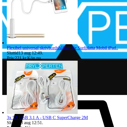
Flexibel universal skrivbordshållare för Surfplatta Mobil iPad..
Sluttid
13 aug 12:49
.
Pris:
221 kr
,
Köp nu
.
3x 5A USB 3.1 A - USB C SuperCharge 2M
Sluttid
13 aug 12:51
.