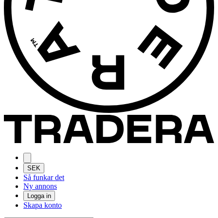
SEK
Så funkar det
Ny annons
Logga in
Skapa konto