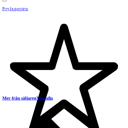
Prylxperten
Mer från säljaren
Visa alla