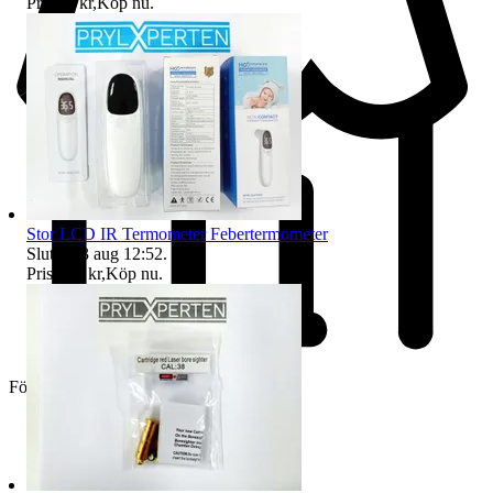
Pris:
98 kr
,
Köp nu
.
Stor LCD IR Termometer Febertermometer
Sluttid
13 aug 12:52
.
Pris:
134 kr
,
Köp nu
.
Företag