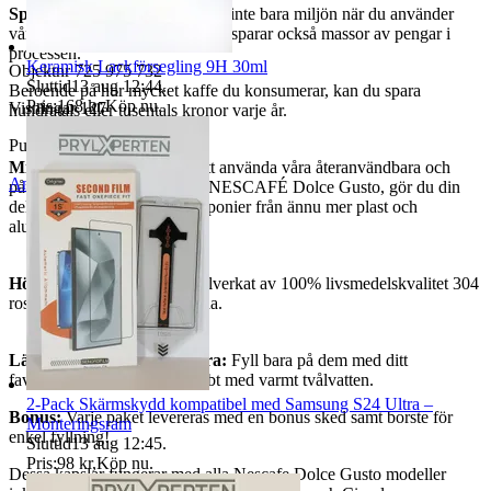
Spara dina pengar:
Du sparar inte bara miljön när du använder
våra återanvändbara kapslar, du sparar också massor av pengar i
processen.
Keramisk Lackförsegling 9H 30ml
Objektnr
725 975 732
Sluttid
13 aug 12:44
.
Beroende på hur mycket kaffe du konsumerar, kan du spara
Pris:
168 kr
,
Köp nu
.
Visningar
127
hundratals eller tusentals kronor varje år.
Publicerad
8 apr 20:19
Miljövänlig:
När du väljer att använda våra återanvändbara och
Anmäl
Sälj liknande
påfyllningsbara kapslar i din NESCAFÉ Dolce Gusto, gör du din
del för att rädda planetens deponier från ännu mer plast och
aluminium.
Högkvalitativt material:
Tillverkat av 100% livsmedelskvalitet 304
rostfritt stål, säkert att använda.
Lätt att fylla, lätt att rengöra:
Fyll bara på dem med ditt
favoritkaffe!, Du rensar snabbt med varmt tvålvatten.
2-Pack Skärmskydd kompatibel med Samsung S24 Ultra –
Bonus:
Varje paket levereras med en bonus sked samt borste för
Monteringsram
enkel fyllning!
Sluttid
13 aug 12:45
.
Pris:
98 kr
,
Köp nu
.
Dessa kapslar fungerar med alla Nescafe Dolce Gusto modeller