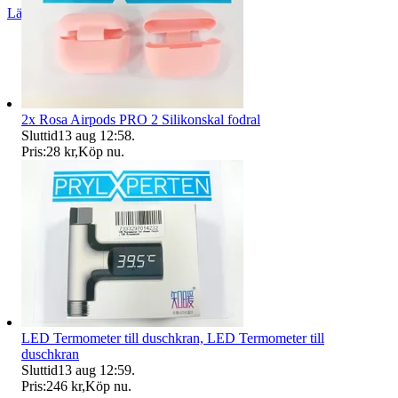
Läs omdömen
Följ
2x Rosa Airpods PRO 2 Silikonskal fodral
Sluttid
13 aug 12:58
.
Pris:
28 kr
,
Köp nu
.
LED Termometer till duschkran, LED Termometer till
duschkran
Sluttid
13 aug 12:59
.
Pris:
246 kr
,
Köp nu
.