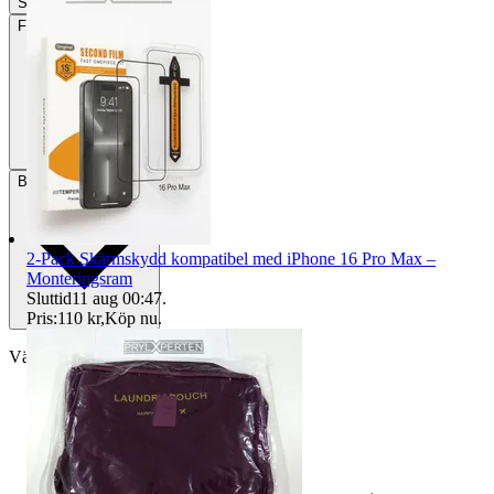
Slutade
7 jun 20:19
Frakt
33 kr PostNord
Betalning
Via Tradera
2-Pack Skärmskydd kompatibel med iPhone 16 Pro Max –
Monteringsram
Sluttid
11 aug 00:47
.
Pris:
110 kr
,
Köp nu
.
Välj till köparskydd