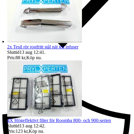
2x Tesil rör rostfritt stål nät tea infuser
Sluttid
13 aug 12:41
.
Pris:
88 kr
,
Köp nu
.
Ersättning om du inte får din vara
4X Högeffektivt filter för Roomba 800- och 900-serien
Sluttid
13 aug 12:42
.
Pris:
123 kr
,
Köp nu
.