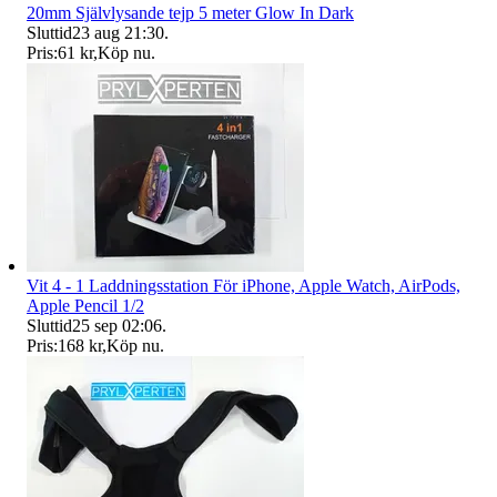
20mm Självlysande tejp 5 meter Glow In Dark
Sluttid
23 aug 21:30
.
Pris:
61 kr
,
Köp nu
.
Vit 4 - 1 Laddningsstation För iPhone, Apple Watch, AirPods,
Apple Pencil 1/2
Sluttid
25 sep 02:06
.
Pris:
168 kr
,
Köp nu
.