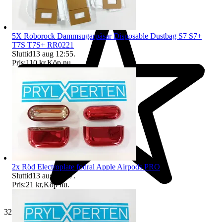
5X Roborock Dammsugarpåsar Disposable Dustbag S7 S7+
T7S T7S+ RR0221
Sluttid
13 aug 12:55
.
Pris:
110 kr
,
Köp nu
.
2x Röd Electroplate fodral Apple Airpods PRO
Sluttid
13 aug 12:57
.
Pris:
21 kr
,
Köp nu
.
32 507 omdömen