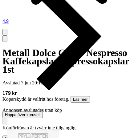
4.9
Metall Dolce Gusto Nespresso
Kaffekapslar Expressokapslar
1st
Avslutad
7 jun 20:19
179 kr
Köparskydd är valfritt hos företag.
Läs mer
Annonsen avslutades utan köp
Hoppa över karusell
Köpförfrågan är tyvärr inte tillgänglig.