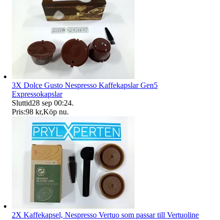
3X Dolce Gusto Nespresso Kaffekapslar Gen5
Expressokapslar
Sluttid
28 sep 00:24
.
Pris:
98 kr
,
Köp nu
.
2X Kaffekapsel, Nespresso Vertuo som passar till Vertuoline