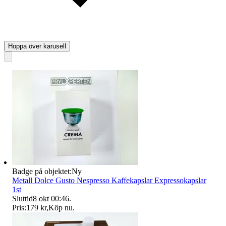
Hoppa över karusell
Badge på objektet:
Ny
Metall Dolce Gusto Nespresso Kaffekapslar Expressokapslar
1st
Sluttid
8 okt 00:46
.
Pris:
179 kr
,
Köp nu
.