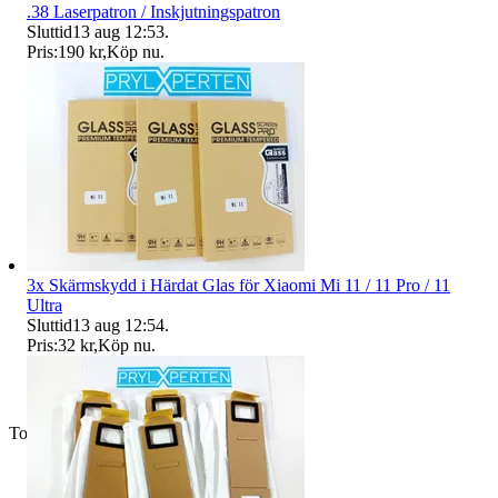
.38 Laserpatron / Inskjutningspatron
Sluttid
13 aug 12:53
.
Pris:
190 kr
,
Köp nu
.
3x Skärmskydd i Härdat Glas för Xiaomi Mi 11 / 11 Pro / 11
Ultra
Sluttid
13 aug 12:54
.
Pris:
32 kr
,
Köp nu
.
Toppsäljare