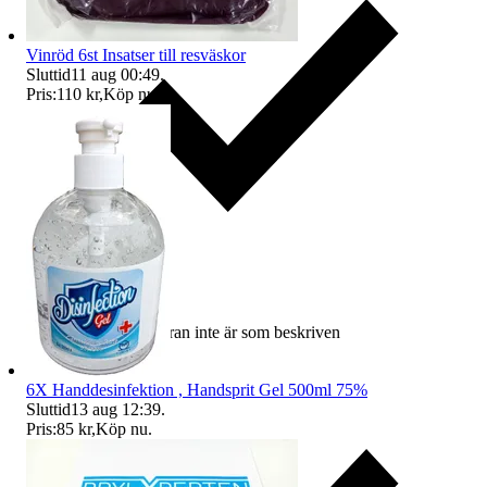
Vinröd 6st Insatser till resväskor
Sluttid
11 aug 00:49
.
Pris:
110 kr
,
Köp nu
.
Ersättning om varan inte är som beskriven
6X Handdesinfektion , Handsprit Gel 500ml 75%
Sluttid
13 aug 12:39
.
Pris:
85 kr
,
Köp nu
.