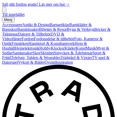
Sälj ditt fordon gratis! Läs mer om hur ->
Till innehållet
Meny
Accessoarer
Antikt & Design
Barnartiklar
Barnkläder &
Barnskor
Barnleksaker
Biljetter & Resor
Bygg & Verktyg
Böcker &
Tidningar
Datorer & Tillbehör
DVD &
Videofilmer
Fordon
Fordonsdelar & tillbehör
Foto, Kameror &
Optik
Frimärken
Handgjort & Konsthantverk
Hem &
Hushåll
Hemelektronik
Hobby
Klockor
Kläder
Konst
Musik
Mynt &
Sedlar
Samlarsaker
Skor
Skönhet
Smycken & Ädelstenar
Sport &
Fritid
Telefoni, Tablets & Wearables
Trädgård & Växter
TV-spel &
Datorspel
Vykort & Bilder
Övrigt
Inspiration