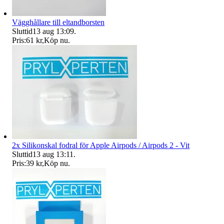
Vägghållare till eltandborsten
Sluttid
13 aug 13:09
.
Pris:
61 kr
,
Köp nu
.
2x Silikonskal fodral för Apple Airpods / Airpods 2 - Vit
Sluttid
13 aug 13:11
.
Pris:
39 kr
,
Köp nu
.