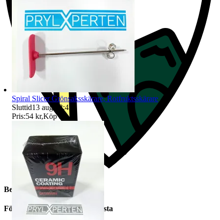
Spiral Slicer Grönsaksskärare, Rotfruktsskärare
Sluttid
13 aug 12:43
.
Pris:
54 kr
,
Köp nu
.
Beskrivning
För er som kräver Absolut Bästa