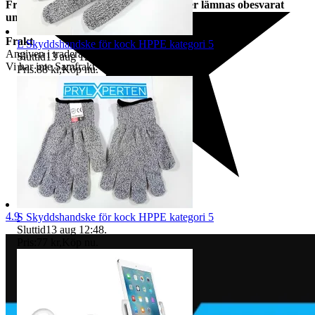
Frågor om vi har skickat varan kommer lämnas obesvarat
under leveranstid.
Frakt
L Skyddshandske för kock HPPE kategori 5
Angiven i tradera annonsen
Sluttid
13 aug 12:47
.
Vi har inte Samfrakt.
Pris:
88 kr
,
Köp nu
.
4.9
S Skyddshandske för kock HPPE kategori 5
Sluttid
13 aug 12:48
.
Pris:
77 kr
,
Köp nu
.