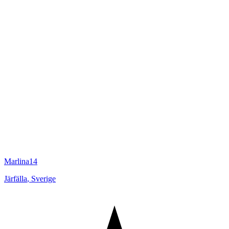
Marlina14
Järfälla
,
Sverige