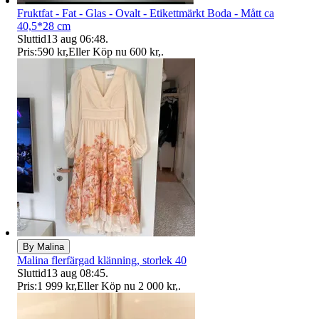
Fruktfat - Fat - Glas - Ovalt - Etikettmärkt Boda - Mått ca
40,5*28 cm
Sluttid
13 aug 06:48
.
Pris:
590 kr
,
Eller Köp nu
600 kr
,
.
By Malina
Malina flerfärgad klänning, storlek 40
Sluttid
13 aug 08:45
.
Pris:
1 999 kr
,
Eller Köp nu
2 000 kr
,
.