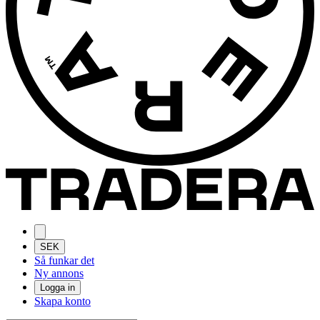
SEK
Så funkar det
Ny annons
Logga in
Skapa konto