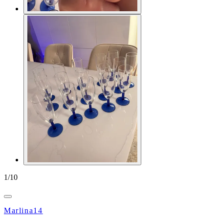
1
/
10
Marlina14