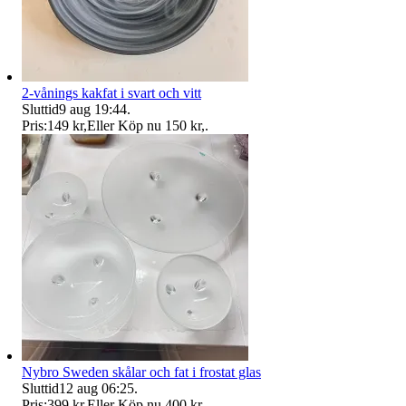
2-vånings kakfat i svart och vitt
Sluttid
9 aug 19:44
.
Pris:
149 kr
,
Eller Köp nu
150 kr
,
.
Nybro Sweden skålar och fat i frostat glas
Sluttid
12 aug 06:25
.
Pris:
399 kr
,
Eller Köp nu
400 kr
,
.