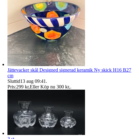
Jättevacker skål Designed signerad keramik Ny skick H16 B27
cm
Sluttid
13 aug 09:41
.
Pris:
299 kr
,
Eller Köp nu
300 kr
,
.
3 st