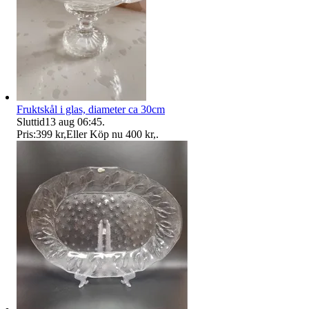
Fruktskål i glas, diameter ca 30cm
Sluttid
13 aug 06:45
.
Pris:
399 kr
,
Eller Köp nu
400 kr
,
.