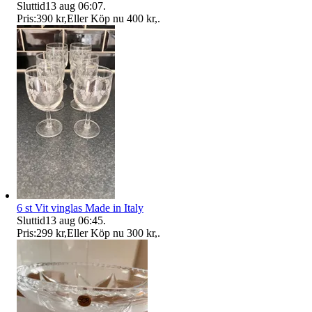
Sluttid
13 aug 06:07
.
Pris:
390 kr
,
Eller Köp nu
400 kr
,
.
6 st Vit vinglas Made in Italy
Sluttid
13 aug 06:45
.
Pris:
299 kr
,
Eller Köp nu
300 kr
,
.