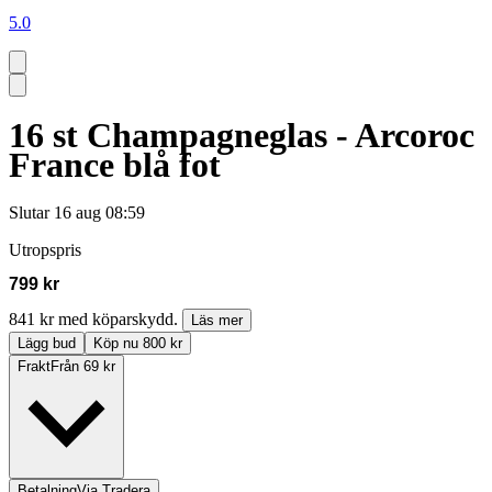
5.0
16 st Champagneglas - Arcoroc
France blå fot
Slutar
16 aug 08:59
Utropspris
799 kr
841 kr med köparskydd.
Läs mer
Lägg bud
Köp nu 800 kr
Frakt
Från 69 kr
Betalning
Via Tradera