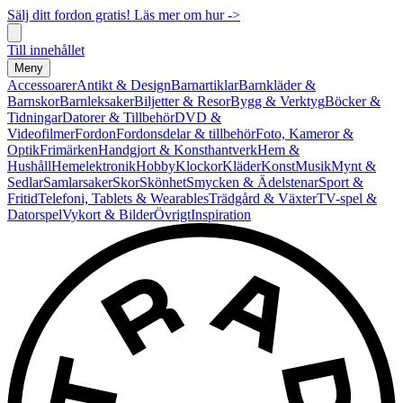
Sälj ditt fordon gratis! Läs mer om hur ->
Till innehållet
Meny
Accessoarer
Antikt & Design
Barnartiklar
Barnkläder &
Barnskor
Barnleksaker
Biljetter & Resor
Bygg & Verktyg
Böcker &
Tidningar
Datorer & Tillbehör
DVD &
Videofilmer
Fordon
Fordonsdelar & tillbehör
Foto, Kameror &
Optik
Frimärken
Handgjort & Konsthantverk
Hem &
Hushåll
Hemelektronik
Hobby
Klockor
Kläder
Konst
Musik
Mynt &
Sedlar
Samlarsaker
Skor
Skönhet
Smycken & Ädelstenar
Sport &
Fritid
Telefoni, Tablets & Wearables
Trädgård & Växter
TV-spel &
Datorspel
Vykort & Bilder
Övrigt
Inspiration