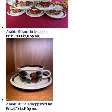
Arabia Rosmarin tekoppar
Pris:
1 800 kr
,
Köp nu
.
Arabia Ruija Tekopp med fat
Pris:
475 kr
,
Köp nu
.