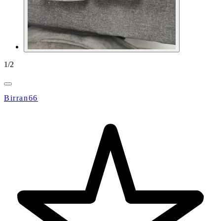
1
/
2
Birran66