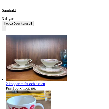
Samfrakt
3 dagar
Hoppa över karusell
2 koppar m fat och assiett
Pris:
150 kr
,
Köp nu
.