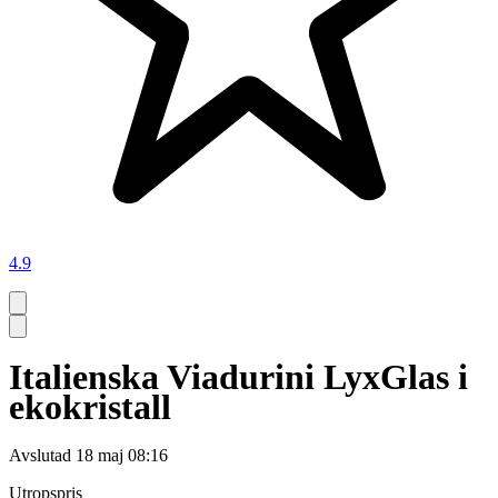
4.9
Italienska Viadurini LyxGlas i
ekokristall
Avslutad
18 maj 08:16
Utropspris