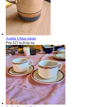
Arabia Uhtua mugg
Pris:
325 kr
,
Köp nu
.