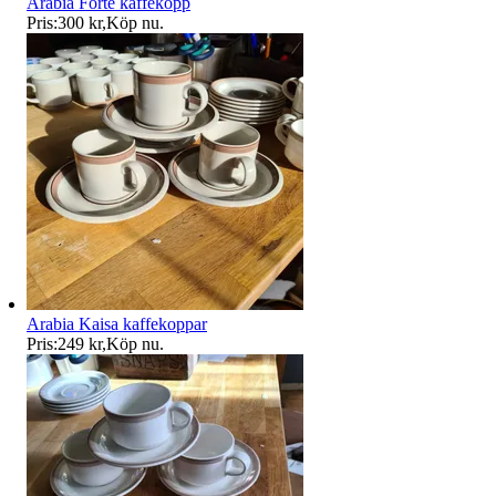
Arabia Forte kaffekopp
Pris:
300 kr
,
Köp nu
.
Arabia Kaisa kaffekoppar
Pris:
249 kr
,
Köp nu
.