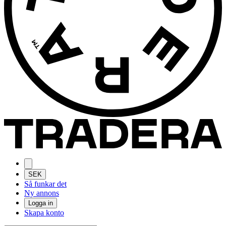
SEK
Så funkar det
Ny annons
Logga in
Skapa konto