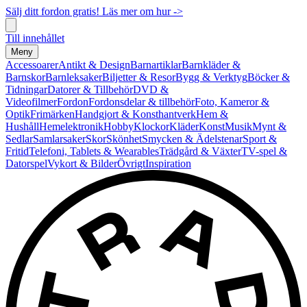
Sälj ditt fordon gratis! Läs mer om hur ->
Till innehållet
Meny
Accessoarer
Antikt & Design
Barnartiklar
Barnkläder &
Barnskor
Barnleksaker
Biljetter & Resor
Bygg & Verktyg
Böcker &
Tidningar
Datorer & Tillbehör
DVD &
Videofilmer
Fordon
Fordonsdelar & tillbehör
Foto, Kameror &
Optik
Frimärken
Handgjort & Konsthantverk
Hem &
Hushåll
Hemelektronik
Hobby
Klockor
Kläder
Konst
Musik
Mynt &
Sedlar
Samlarsaker
Skor
Skönhet
Smycken & Ädelstenar
Sport &
Fritid
Telefoni, Tablets & Wearables
Trädgård & Växter
TV-spel &
Datorspel
Vykort & Bilder
Övrigt
Inspiration