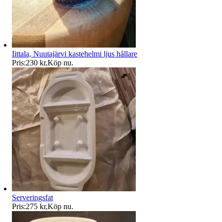
Iittala, Nuutajärvi kastehelmi ljus hållare
Pris:
230 kr
,
Köp nu
.
Serveringsfat
Pris:
275 kr
,
Köp nu
.