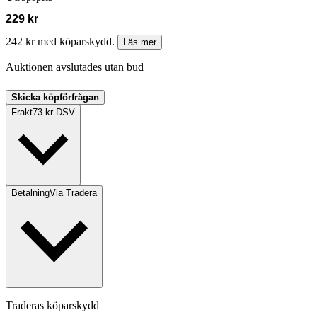
229 kr
242 kr med köparskydd.
Läs mer
Auktionen avslutades utan bud
Skicka köpförfrågan
Frakt
73 kr DSV
Betalning
Via Tradera
Traderas köparskydd