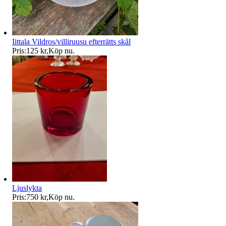
Iittala Vildros/villiruusu efterrätts skål
Pris:
125 kr
,
Köp nu
.
Ljuslykta
Pris:
750 kr
,
Köp nu
.