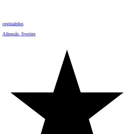
orginalplus
Alingsås
,
Sverige