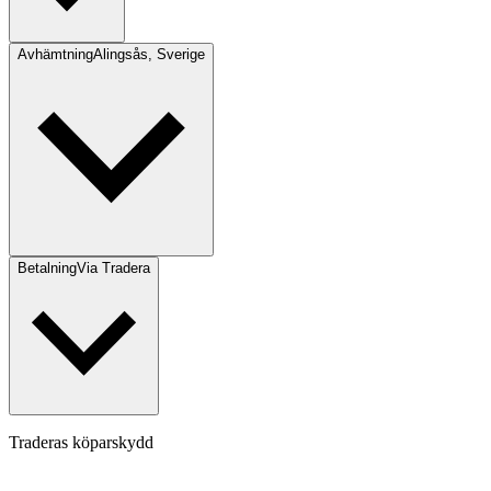
Avhämtning
Alingsås, Sverige
Betalning
Via Tradera
Traderas köparskydd