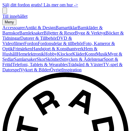
Sälj ditt fordon gratis! Läs mer om hur ->
Till innehållet
Meny
Accessoarer
Antikt & Design
Barnartiklar
Barnkläder &
Barnskor
Barnleksaker
Biljetter & Resor
Bygg & Verktyg
Böcker &
Tidningar
Datorer & Tillbehör
DVD &
Videofilmer
Fordon
Fordonsdelar & tillbehör
Foto, Kameror &
Optik
Frimärken
Handgjort & Konsthantverk
Hem &
Hushåll
Hemelektronik
Hobby
Klockor
Kläder
Konst
Musik
Mynt &
Sedlar
Samlarsaker
Skor
Skönhet
Smycken & Ädelstenar
Sport &
Fritid
Telefoni, Tablets & Wearables
Trädgård & Växter
TV-spel &
Datorspel
Vykort & Bilder
Övrigt
Inspiration