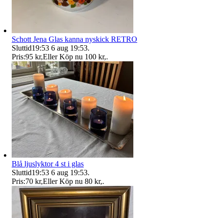
Schott Jena Glas kanna nyskick RETRO
Sluttid
19:53
6 aug 19:53
.
Pris:
95 kr
,
Eller Köp nu
100 kr
,
.
Blå ljuslyktor 4 st i glas
Sluttid
19:53
6 aug 19:53
.
Pris:
70 kr
,
Eller Köp nu
80 kr
,
.