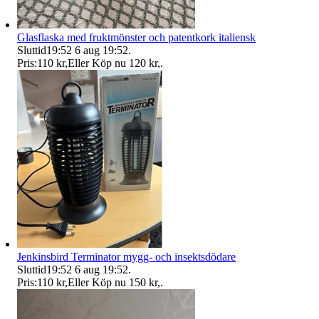
Glasflaska med fruktmönster och patentkork italiensk
Sluttid
19:52
6 aug 19:52
.
Pris:
110 kr
,
Eller Köp nu
120 kr
,
.
Jenkinsbird Terminator mygg- och insektsdödare
Sluttid
19:52
6 aug 19:52
.
Pris:
110 kr
,
Eller Köp nu
150 kr
,
.