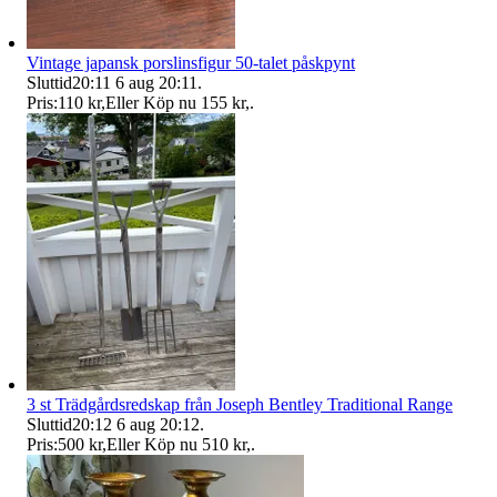
Vintage japansk porslinsfigur 50-talet påskpynt
Sluttid
20:11
6 aug 20:11
.
Pris:
110 kr
,
Eller Köp nu
155 kr
,
.
3 st Trädgårdsredskap från Joseph Bentley Traditional Range
Sluttid
20:12
6 aug 20:12
.
Pris:
500 kr
,
Eller Köp nu
510 kr
,
.