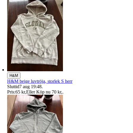
H&M
H&M beige luvtröja, storlek S herr
Sluttid
7 aug 19:48
.
Pris:
65 kr
,
Eller Köp nu
70 kr
,
.