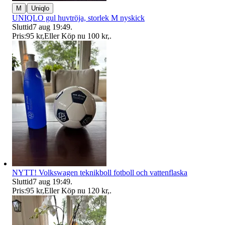
|
M
Uniqlo
UNIQLO gul huvtröja, storlek M nyskick
Sluttid
7 aug 19:49
.
Pris:
95 kr
,
Eller Köp nu
100 kr
,
.
NYTT! Volkswagen teknikboll fotboll och vattenflaska
Sluttid
7 aug 19:49
.
Pris:
95 kr
,
Eller Köp nu
120 kr
,
.