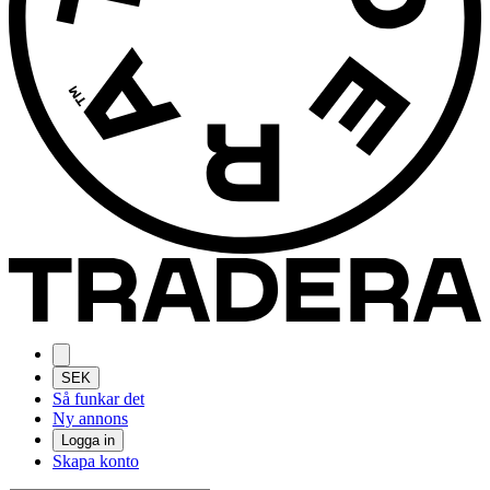
SEK
Så funkar det
Ny annons
Logga in
Skapa konto