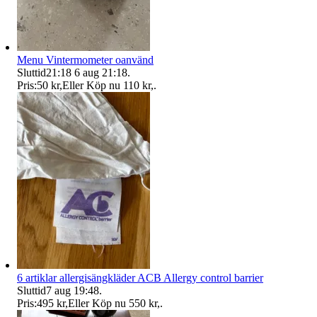
Menu Vintermometer oanvänd
Sluttid
21:18
6 aug 21:18
.
Pris:
50 kr
,
Eller Köp nu
110 kr
,
.
6 artiklar allergisängkläder ACB Allergy control barrier
Sluttid
7 aug 19:48
.
Pris:
495 kr
,
Eller Köp nu
550 kr
,
.