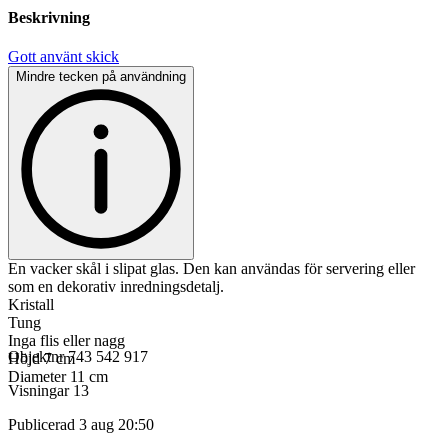
Beskrivning
Gott använt skick
Mindre tecken på användning
En vacker skål i slipat glas. Den kan användas för servering eller
som en dekorativ inredningsdetalj.
Kristall
Tung
Inga flis eller nagg
Objektnr
743 542 917
Höjd 7 cm
Diameter 11 cm
Visningar
13
Publicerad
3 aug 20:50