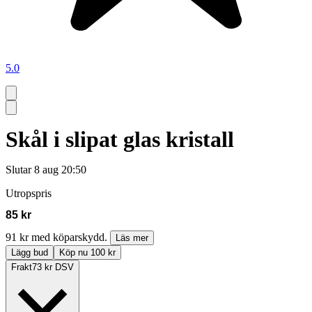
5.0
Skål i slipat glas kristall
Slutar
8 aug 20:50
Utropspris
85 kr
91 kr med köparskydd.
Läs mer
Lägg bud
Köp nu 100 kr
Frakt
73 kr DSV