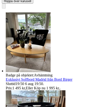
Hoppa över karusell
Badge på objektet:
Avhämtning
Exklusivt Soffbord Madrid från Bord Birger
Sluttid
19:50
6 aug 19:50
.
Pris:
1 495 kr
,
Eller Köp nu
1 995 kr
,
.