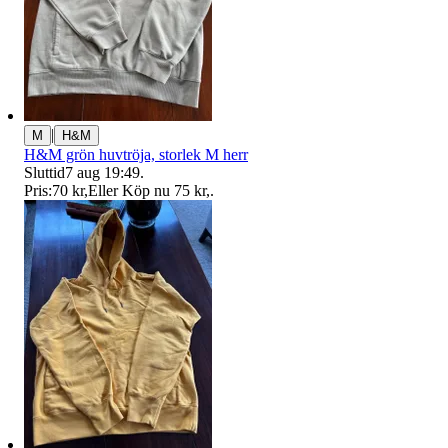
|
M
H&M
H&M grön huvtröja, storlek M herr
Sluttid
7 aug 19:49
.
Pris:
70 kr
,
Eller Köp nu
75 kr
,
.