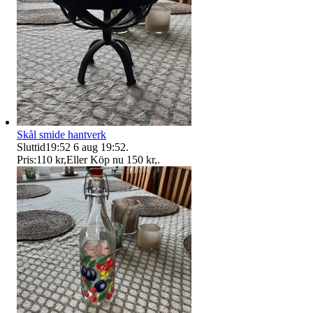
Skål smide hantverk
Sluttid
19:52
6 aug 19:52
.
Pris:
110 kr
,
Eller Köp nu
150 kr
,
.