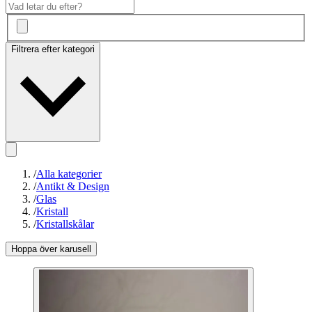
Filtrera efter kategori
/
Alla kategorier
/
Antikt & Design
/
Glas
/
Kristall
/
Kristallskålar
Hoppa över karusell