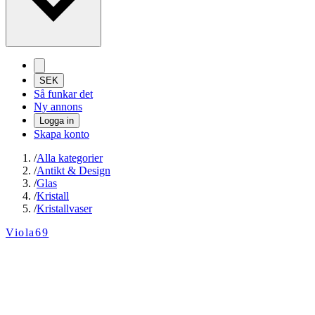
SEK
Så funkar det
Ny annons
Logga in
Skapa konto
/
Alla kategorier
/
Antikt & Design
/
Glas
/
Kristall
/
Kristallvaser
Viola69