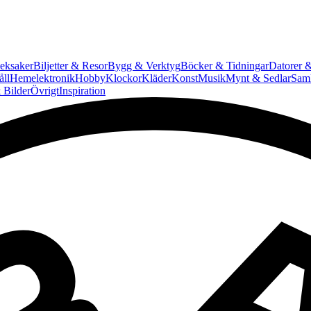
eksaker
Biljetter & Resor
Bygg & Verktyg
Böcker & Tidningar
Datorer &
ll
Hemelektronik
Hobby
Klockor
Kläder
Konst
Musik
Mynt & Sedlar
Saml
 Bilder
Övrigt
Inspiration