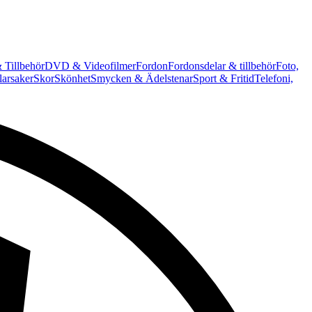
 Tillbehör
DVD & Videofilmer
Fordon
Fordonsdelar & tillbehör
Foto,
arsaker
Skor
Skönhet
Smycken & Ädelstenar
Sport & Fritid
Telefoni,