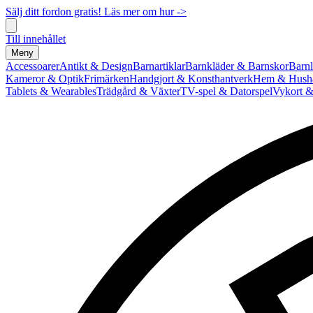
Sälj ditt fordon gratis! Läs mer om hur ->
Till innehållet
Meny
Accessoarer
Antikt & Design
Barnartiklar
Barnkläder & Barnskor
Barnl
Kameror & Optik
Frimärken
Handgjort & Konsthantverk
Hem & Hushå
Tablets & Wearables
Trädgård & Växter
TV-spel & Datorspel
Vykort &