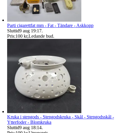
Parti cigarettfat mm - Fat - Tändare - Askkopp
Sluttid
9 aug 19:17
.
Pris:
100 kr
,
Ledande bud
.
Kruka i stengods - Stengodskruka - Skål - Stengodsskål -
Ytterfoder - Blomkruka
Sluttid
9 aug 18:14
.
Pris:
100 kr
,
Utropspris
.