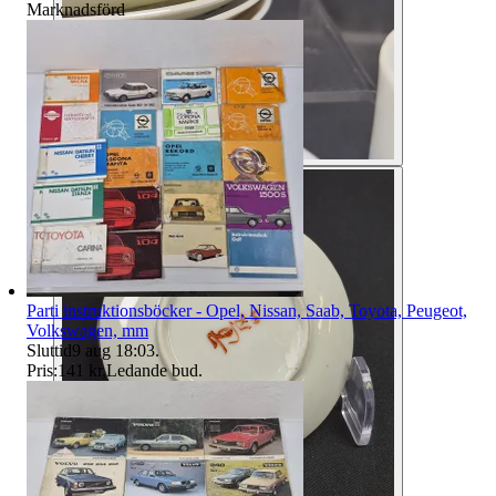
Marknadsförd
Parti instruktionsböcker - Opel, Nissan, Saab, Toyota, Peugeot,
Volkswagen, mm
Sluttid
9 aug 18:03
.
Pris:
141 kr
,
Ledande bud
.