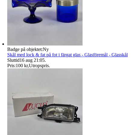
Badge på objektet:
Ny
Skål med lock & fat på fot i färgat glas - Glasföremål - Glasskål
Sluttid
16 aug 21:05
.
Pris:
100 kr
,
Utropspris
.