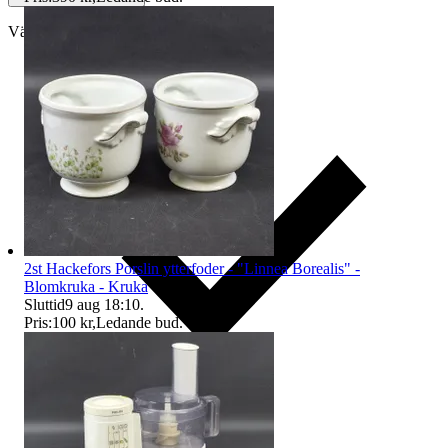
Välj till köparskydd
2st Hackefors Porslin ytterfoder - "Linnea Borealis" -
Blomkruka - Kruka
Sluttid
9 aug 18:10
.
Pris:
100 kr
,
Ledande bud
.