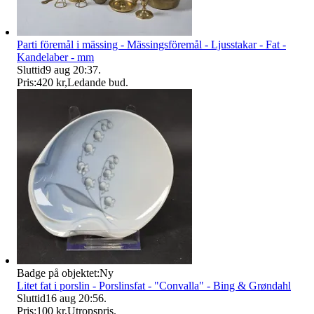
Parti föremål i mässing - Mässingsföremål - Ljusstakar - Fat -
Kandelaber - mm
Sluttid
9 aug 20:37
.
Pris:
420 kr
,
Ledande bud
.
Badge på objektet:
Ny
Litet fat i porslin - Porslinsfat - "Convalla" - Bing & Grøndahl
Sluttid
16 aug 20:56
.
Pris:
100 kr
,
Utropspris
.