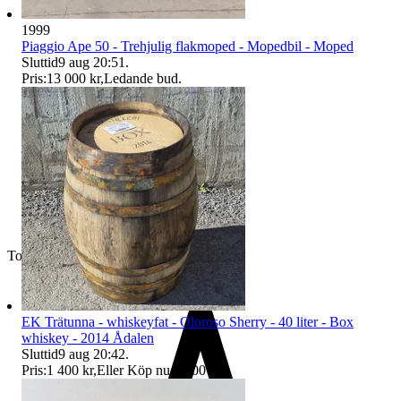
1999
Piaggio Ape 50 - Trehjulig flakmoped - Mopedbil - Moped
Sluttid
9 aug 20:51
.
Pris:
13 000 kr
,
Ledande bud
.
Toppsäljare
EK Trätunna - whiskeyfat - Oloroso Sherry - 40 liter - Box
whiskey - 2014 Ådalen
Sluttid
9 aug 20:42
.
Pris:
1 400 kr
,
Eller Köp nu
1 500 kr
,
.