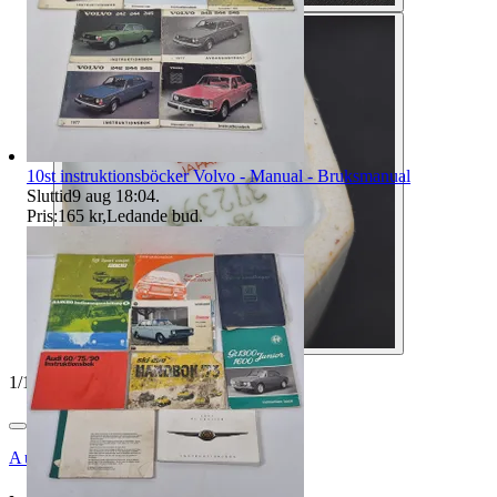
10st instruktionsböcker Volvo - Manual - Bruksmanual
Sluttid
9 aug 18:04
.
Pris:
165 kr
,
Ledande bud
.
1
/
10
Auktionsbyra