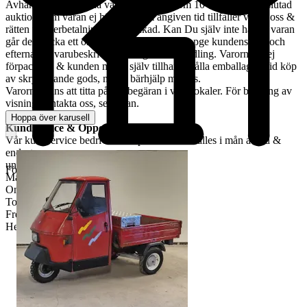
Avhämtning av vunna varor skall ske inom 10 dagar efter avslutad
auktion. Om varan ej hämtas inom angiven tid tillfaller varan oss &
rätten till återbetalning är förbrukad. Kan Du själv inte hämta varan
går det skicka ett ombud. Ombudet skall uppge kundens för- och
efternamn, varubeskrivning & egen ID-handling. Varorna är ej
förpackade & kunden måste själv tillhandahålla emballage. Vid köp
av skrymmande gods, måste bärhjälp medtas.
Varorna finns att titta på vid begäran i våra lokaler. För bokning av
visning kontakta oss, se nedan.
Hoppa över karusell
Kundservice & Öppettider
Vår kundservice bedrivs via e-post. Svar erhålles i mån av tid &
endast
under våra öppettider.
Företag
Måndag-Tisdag: 12:00-16:30
Onsdag: 8:00-18:00
Torsdag: 12:00-16:30
Fredag: 10:00-15:00
Helgdagar & röda dagar STÄNGT