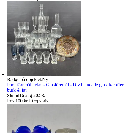
Badge på objektet:
Ny
Parti föremål i glas - Glasföremål - Div blandade glas, karaffer,
burk & fat
Sluttid
16 aug 20:53
.
Pris:
100 kr
,
Utropspris
.