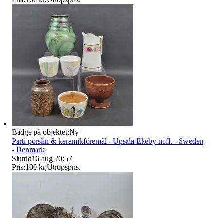
Badge på objektet:
Ny
Parti porslin & keramikföremål - Upsala Ekeby m.fl. - Sweden
- Denmark
Sluttid
16 aug 20:57
.
Pris:
100 kr
,
Utropspris
.