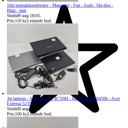
10st instruktionsböcker - Manualer - Fiat - Audi - Ski-doo -
Bilar - mm
Sluttid
9 aug 18:05
.
Pris:
110 kr
,
Ledande bud
.
3st laptops - Samsung NP-R720H - HP ProBook 6450b - Acer
Extensa 5235
Sluttid
9 aug 18:06
.
Pris:
100 kr
,
Ledande bud
.