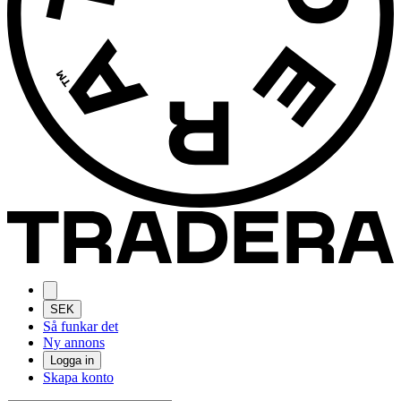
SEK
Så funkar det
Ny annons
Logga in
Skapa konto