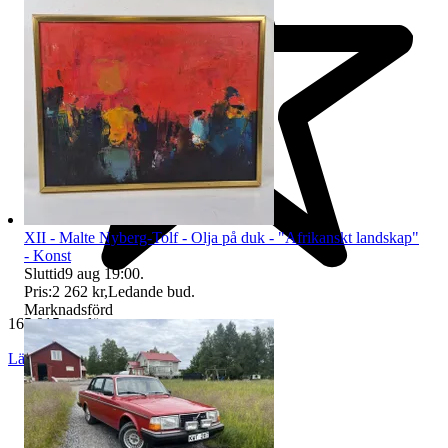
XII - Malte Nyberg-Tolf - Olja på duk - "Afrikanskt landskap"
- Konst
Sluttid
9 aug 19:00
.
Pris:
2 262 kr
,
Ledande bud
.
Marknadsförd
165 015 omdömen
Läs omdömen
Följ