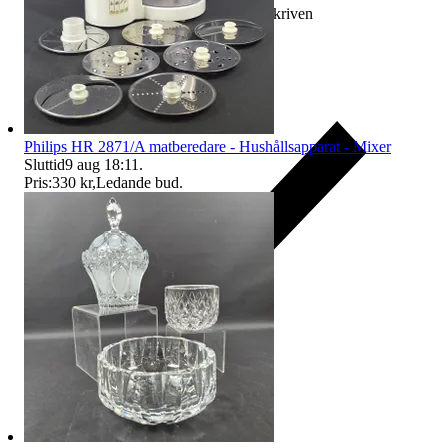
Ersättning om varan inte är som beskriven
Philips HR 2871/A matberedare - Hushållsapparat - Mixer
Sluttid
9 aug 18:11
.
Pris:
330 kr
,
Ledande bud
.
Ersättning om du inte får din vara