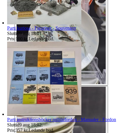
Parti kuriosa - Figuriner - Souvenirer
Sluttid
9 aug 18:01
.
Pris:
100 kr
,
Ledande bud
.
Parti instruktionsböcker militärfordon - Manualer - Fordon
Sluttid
9 aug 18:02
.
Pris:
357 kr
,
Ledande bud
.