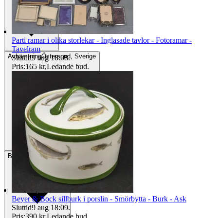
Parti ramar i olika storlekar - Inglasade tavlor - Fotoramar -
Tavelram
Avhämtning
Östersund, Sverige
Sluttid
9 aug 18:08
.
Pris:
165 kr
,
Ledande bud
.
Betalning
Via Tradera
Beyer & Bock sillburk i porslin - Smörbytta - Burk - Ask
Sluttid
9 aug 18:09
.
Pris:
390 kr
,
Ledande bud
.