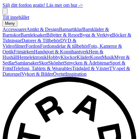
Sälj ditt fordon gratis! Läs mer om hur ->
Till innehållet
Meny
Accessoarer
Antikt & Design
Barnartiklar
Barnkläder &
Barnskor
Barnleksaker
Biljetter & Resor
Bygg & Verktyg
Böcker &
Tidningar
Datorer & Tillbehör
DVD &
Videofilmer
Fordon
Fordonsdelar & tillbehör
Foto, Kameror &
Optik
Frimärken
Handgjort & Konsthantverk
Hem &
Hushåll
Hemelektronik
Hobby
Klockor
Kläder
Konst
Musik
Mynt &
Sedlar
Samlarsaker
Skor
Skönhet
Smycken & Ädelstenar
Sport &
Fritid
Telefoni, Tablets & Wearables
Trädgård & Växter
TV-spel &
Datorspel
Vykort & Bilder
Övrigt
Inspiration