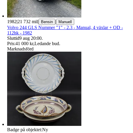
1982
|
21 732 mil
|
|
Bensin
Manuell
Volvo 244 GLS Nummer "1" - 2.3 - Manual, 4 växlar + OD -
112hk - 1982
Sluttid
9 aug 20:00
.
Pris:
41 000 kr
,
Ledande bud
.
Marknadsförd
Badge på objektet:
Ny