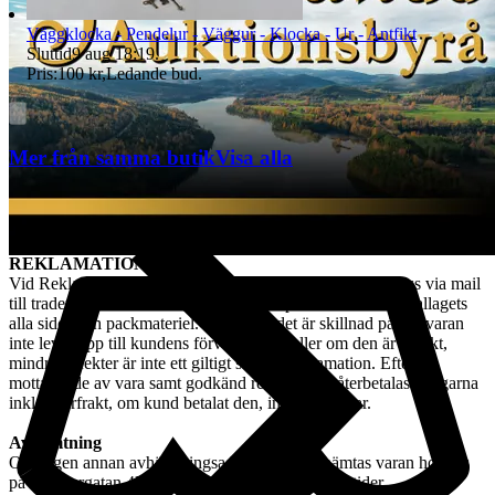
att göra avdrag motsvarande den värdeminskning som uppstått till
följd av att kund har hanterat varan i större omfattning än som varit
Väggklocka - Pendelur - Väggur - Klocka - Ur - Antfikt
nödvändigt. Värdeminskningen bedöms från fall till fall. Vi försöker
Sluttid
9 aug 18:19
.
hantera alla returer så snabbt som möjligt. Efter att kundens retur
Pris:
100 kr
,
Ledande bud
.
hanterats återbetalas pengarna för den köpta varan. Ångerrätten
avser ej det externa köpet av leverans av objektet då
konsumenten/köparen uttryckligen har samtyckt till att tjänsten
börjar utföras och gått med på att det inte finns någon ångerrätt när
Mer från samma butik
Visa alla
tjänsten har fullgjorts. Om misstanke att ångerrätt missbrukas, tex
används för att ej behöva stå fast vid bud och därmed påverka
budgivningsprocessen, förbehåller sig vi oss rätten att stänga av
kundens konto för vidare budgivning hos oss.
REKLAMATION
Vid Reklamation ska kunden omgående ta kontakt med oss via mail
till tradera@jabab.se samt bifoga bilder på varan samt emballagets
alla sidor och packmateriel. Notera att det är skillnad på om varan
inte lever upp till kundens förväntningar eller om den är defekt,
mindre defekter är inte ett giltigt skäl till reklamation. Efter
mottagande av vara samt godkänd reklamation återbetalas pengarna
inkl. returfrakt, om kund betalat den, inom 30 dagar.
Avhämtning
Om ingen annan avhämtningsadress angetts, hämtas varan hos oss
på Tjalmargatan 4B i Östersund under våra öppettider.