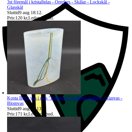
3st föremål i kristallglas - Orrefors - Skålar - Lockskål -
Glasskål
Sluttid
9 aug 18:12
.
Pris:
120 kr
,
Ledande bud
.
Kosta Boda vas i glas "Rainbow" av Bertil Vallien - Glasvas -
Blomvas
Sluttid
9 aug 18:13
.
Pris:
171 kr
,
Ledande bud
.