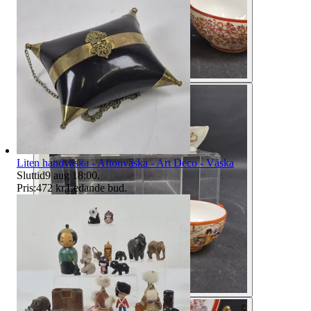
Liten handväska - Aftonväska - Art Deco - Väska
Sluttid
9 aug 18:00
.
Pris:
472 kr
,
Ledande bud
.