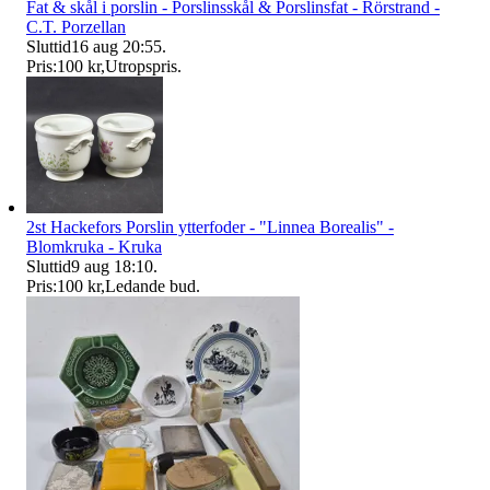
Fat & skål i porslin - Porslinsskål & Porslinsfat - Rörstrand -
C.T. Porzellan
Sluttid
16 aug 20:55
.
Pris:
100 kr
,
Utropspris
.
2st Hackefors Porslin ytterfoder - "Linnea Borealis" -
Blomkruka - Kruka
Sluttid
9 aug 18:10
.
Pris:
100 kr
,
Ledande bud
.