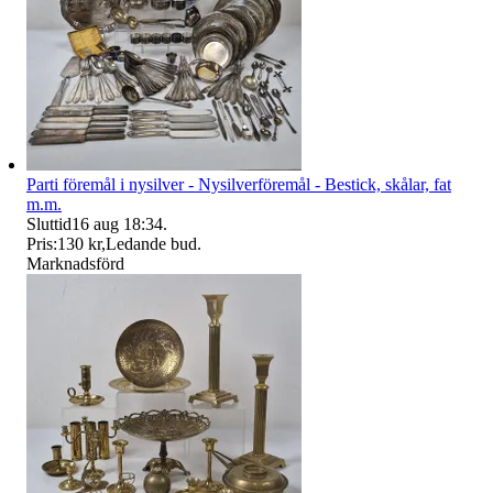
Parti föremål i nysilver - Nysilverföremål - Bestick, skålar, fat
m.m.
Sluttid
16 aug 18:34
.
Pris:
130 kr
,
Ledande bud
.
Marknadsförd