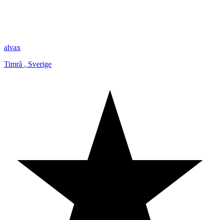
alvax
Timrå
,
Sverige