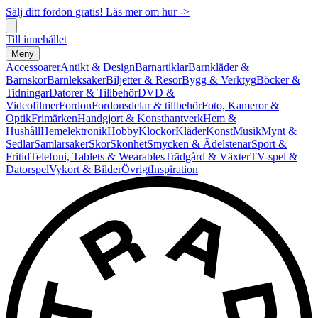
Sälj ditt fordon gratis! Läs mer om hur ->
Till innehållet
Meny
Accessoarer
Antikt & Design
Barnartiklar
Barnkläder &
Barnskor
Barnleksaker
Biljetter & Resor
Bygg & Verktyg
Böcker &
Tidningar
Datorer & Tillbehör
DVD &
Videofilmer
Fordon
Fordonsdelar & tillbehör
Foto, Kameror &
Optik
Frimärken
Handgjort & Konsthantverk
Hem &
Hushåll
Hemelektronik
Hobby
Klockor
Kläder
Konst
Musik
Mynt &
Sedlar
Samlarsaker
Skor
Skönhet
Smycken & Ädelstenar
Sport &
Fritid
Telefoni, Tablets & Wearables
Trädgård & Växter
TV-spel &
Datorspel
Vykort & Bilder
Övrigt
Inspiration