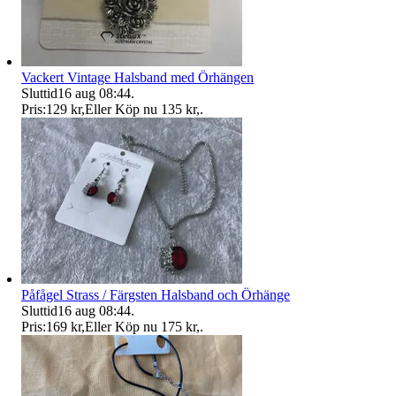
Vackert Vintage Halsband med Örhängen
Sluttid
16 aug 08:44
.
Pris:
129 kr
,
Eller Köp nu
135 kr
,
.
Påfågel Strass / Färgsten Halsband och Örhänge
Sluttid
16 aug 08:44
.
Pris:
169 kr
,
Eller Köp nu
175 kr
,
.