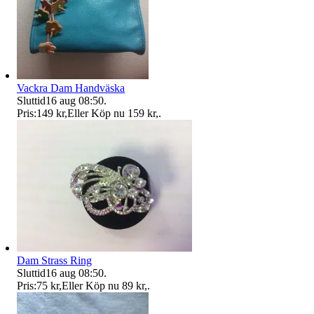
Vackra Dam Handväska
Sluttid
16 aug 08:50
.
Pris:
149 kr
,
Eller Köp nu
159 kr
,
.
Dam Strass Ring
Sluttid
16 aug 08:50
.
Pris:
75 kr
,
Eller Köp nu
89 kr
,
.