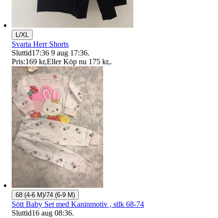
L/XL
Svarta Herr Shorts
Sluttid
17:36
9 aug 17:36
.
Pris:
169 kr
,
Eller Köp nu
175 kr
,
.
68 (4-6 M)/74 (6-9 M)
Sött Baby Set med Kaninmotiv , stlk 68-74
Sluttid
16 aug 08:36
.