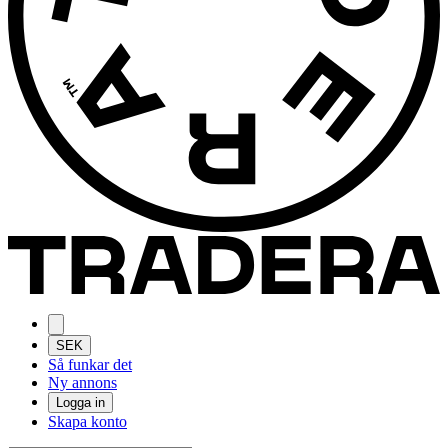
SEK
Så funkar det
Ny annons
Logga in
Skapa konto