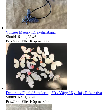
Vintage Magiskt Drakehalsband
Sluttid
16 aug 08:46
.
Pris:
89 kr
,
Eller Köp nu
99 kr
,
.
Dekorativ Fjäril / Simulering 3D / Vägg / Kylskåp Dekorativa
Sluttid
16 aug 08:46
.
Pris:
79 kr
,
Eller Köp nu
85 kr
,
.