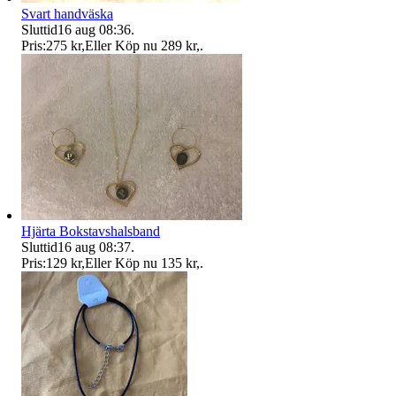
Svart handväska
Sluttid
16 aug 08:36
.
Pris:
275 kr
,
Eller Köp nu
289 kr
,
.
Hjärta Bokstavshalsband
Sluttid
16 aug 08:37
.
Pris:
129 kr
,
Eller Köp nu
135 kr
,
.