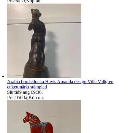
Pris:
60 kr
,
Köp nu
.
Arabia bordsklocka Havis Amanda design Ville Vallgren
etikettmärkt stämplad
Sluttid
9 aug 09:36
.
Pris:
950 kr
,
Köp nu
.