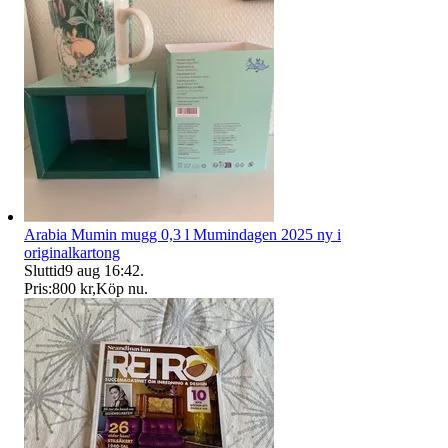
Arabia Mumin mugg 0,3 l Mumindagen 2025 ny i
originalkartong
Sluttid
9 aug 16:42
.
Pris:
800 kr
,
Köp nu
.