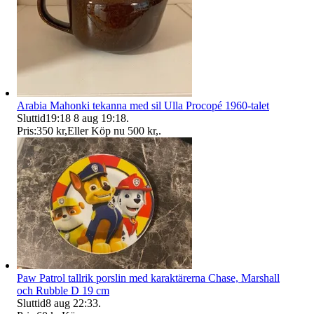
Arabia Mahonki tekanna med sil Ulla Procopé 1960-talet
Sluttid
19:18
8 aug 19:18
.
Pris:
350 kr
,
Eller Köp nu
500 kr
,
.
Paw Patrol tallrik porslin med karaktärerna Chase, Marshall
och Rubble D 19 cm
Sluttid
8 aug 22:33
.