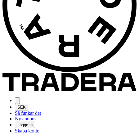
SEK
Så funkar det
Ny annons
Logga in
Skapa konto