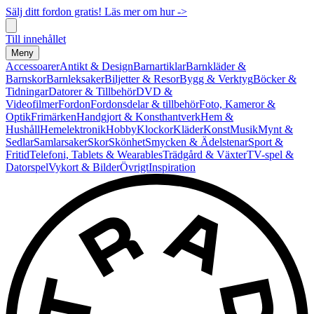
Sälj ditt fordon gratis! Läs mer om hur ->
Till innehållet
Meny
Accessoarer
Antikt & Design
Barnartiklar
Barnkläder &
Barnskor
Barnleksaker
Biljetter & Resor
Bygg & Verktyg
Böcker &
Tidningar
Datorer & Tillbehör
DVD &
Videofilmer
Fordon
Fordonsdelar & tillbehör
Foto, Kameror &
Optik
Frimärken
Handgjort & Konsthantverk
Hem &
Hushåll
Hemelektronik
Hobby
Klockor
Kläder
Konst
Musik
Mynt &
Sedlar
Samlarsaker
Skor
Skönhet
Smycken & Ädelstenar
Sport &
Fritid
Telefoni, Tablets & Wearables
Trädgård & Växter
TV-spel &
Datorspel
Vykort & Bilder
Övrigt
Inspiration