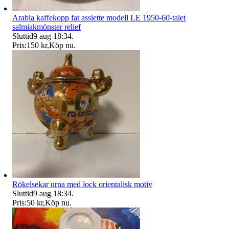
Arabia kaffekopp fat assiette modell LE 1950-60-talet
salmiakmönster relief
Sluttid
9 aug 18:34
.
Pris:
150 kr
,
Köp nu
.
Rökelsekar urna med lock orientalisk motiv
Sluttid
9 aug 18:34
.
Pris:
50 kr
,
Köp nu
.