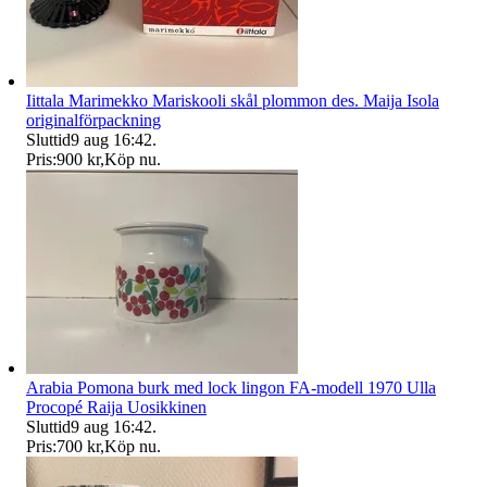
Iittala Marimekko Mariskooli skål plommon des. Maija Isola
originalförpackning
Sluttid
9 aug 16:42
.
Pris:
900 kr
,
Köp nu
.
Arabia Pomona burk med lock lingon FA-modell 1970 Ulla
Procopé Raija Uosikkinen
Sluttid
9 aug 16:42
.
Pris:
700 kr
,
Köp nu
.