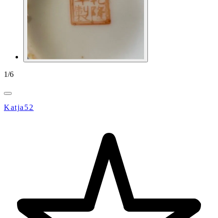
1
/
6
Katja52