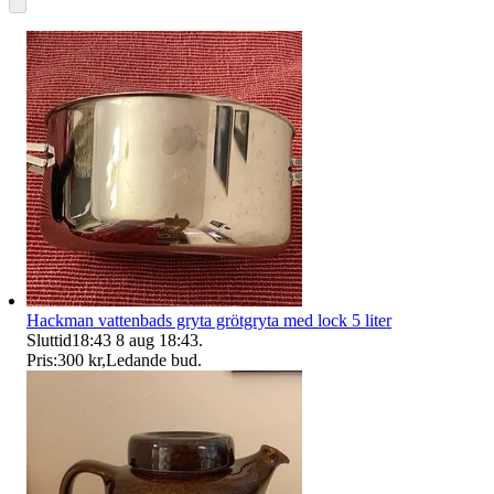
Hackman vattenbads gryta grötgryta med lock 5 liter
Sluttid
18:43
8 aug 18:43
.
Pris:
300 kr
,
Ledande bud
.