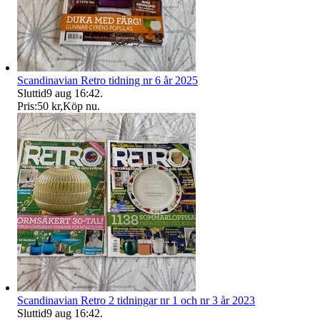
Scandinavian Retro tidning nr 6 år 2025
Sluttid
9 aug 16:42
.
Pris:
50 kr
,
Köp nu
.
Scandinavian Retro 2 tidningar nr 1 och nr 3 år 2023
Sluttid
9 aug 16:42
.