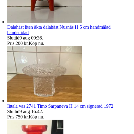
Dalahäst liten äkta dalahäst Nusnäs H 5 cm handmålad
handsnidad
Sluttid
9 aug 09:36
.
Pris:
200 kr
,
Köp nu
.
Iittala vas 2741 Timo Sarpaneva H 14 cm signerad 1972
Sluttid
9 aug 16:42
.
Pris:
750 kr
,
Köp nu
.