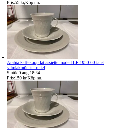
Pris:
55 kr
,
Köp nu
.
Arabia kaffekopp fat assiette modell LE 1950-60-talet
salmiakmönster relief
Sluttid
9 aug 18:34
.
Pris:
150 kr
,
Köp nu
.