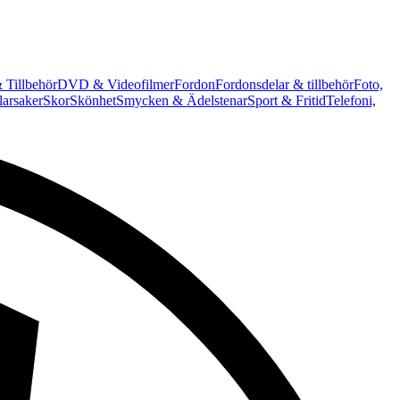
 Tillbehör
DVD & Videofilmer
Fordon
Fordonsdelar & tillbehör
Foto,
arsaker
Skor
Skönhet
Smycken & Ädelstenar
Sport & Fritid
Telefoni,