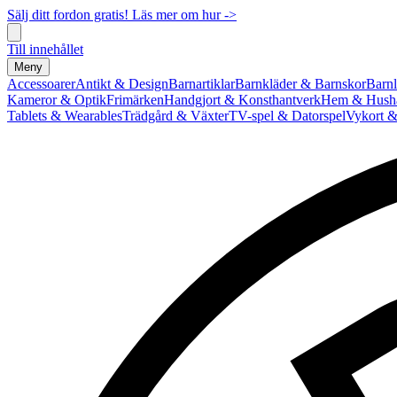
Sälj ditt fordon gratis! Läs mer om hur ->
Till innehållet
Meny
Accessoarer
Antikt & Design
Barnartiklar
Barnkläder & Barnskor
Barnl
Kameror & Optik
Frimärken
Handgjort & Konsthantverk
Hem & Hushå
Tablets & Wearables
Trädgård & Växter
TV-spel & Datorspel
Vykort &