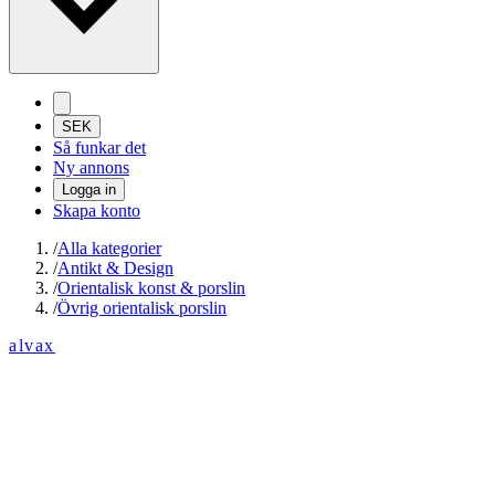
SEK
Så funkar det
Ny annons
Logga in
Skapa konto
/
Alla kategorier
/
Antikt & Design
/
Orientalisk konst & porslin
/
Övrig orientalisk porslin
alvax