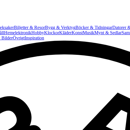
eksaker
Biljetter & Resor
Bygg & Verktyg
Böcker & Tidningar
Datorer &
ll
Hemelektronik
Hobby
Klockor
Kläder
Konst
Musik
Mynt & Sedlar
Saml
 Bilder
Övrigt
Inspiration